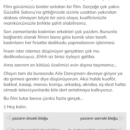
Film günümüzü birebir anlatan bir film. Gerçeğe çok yakın.
Güzellik Salonu’na gittiğinizde sizinle uzaktan yakından
alakası olmayan böyle bir sürü olaya, kuaförünüzle
manikürcünüzle birlikte şahit olabilirsiniz.
Son zamanlarda kadınları erkekleri çok yazdım. Bununla
bağlantılı olarak filmin bana göre komik olan tarafı;
kadınların her fırsatta dedikodu yapmalarının işlenmesi.
İnsan ister istemez düşünüyor gerçekten çok mu
dedikoducuyuz...Ehhh az biraz öyleyiz galiba.
Ama sanırım en kötüsü özelimizi evin dışına taşımamız...
Olayın tam da burasında Aile Danışmanı devreye giriyor ya
da girmesi gerekir diye düşünüyorum. Aksi halde kuaför,
bakkal, kasap, manav, komşu, arkadaş, akraba, eş-dost hatta
olmadı televizyonlarda bile dert anlatmaya kalkıyoruz.
Bu film tutar bence çünkü fazla gerçek...
:) Hoş kalın.
yazarın önceki bloğu
yazarın sonraki bloğu