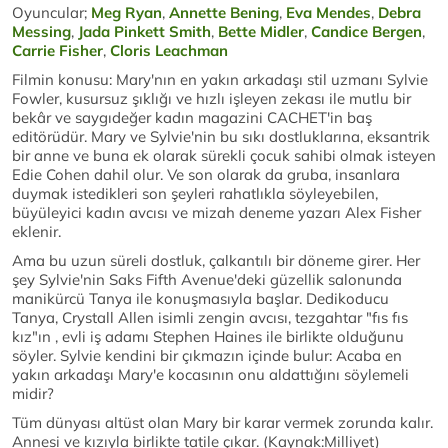
Oyuncular;
Meg Ryan
,
Annette Bening
,
Eva Mendes
,
Debra
Messing
,
Jada Pinkett Smith
,
Bette Midler
,
Candice Bergen
,
Carrie Fisher
,
Cloris Leachman
Filmin konusu: Mary'nın en yakın arkadaşı stil uzmanı Sylvie
Fowler, kusursuz şıklığı ve hızlı işleyen zekası ile mutlu bir
bekâr ve saygıdeğer kadın magazini CACHET'in baş
editörüdür. Mary ve Sylvie'nin bu sıkı dostluklarına, eksantrik
bir anne ve buna ek olarak sürekli çocuk sahibi olmak isteyen
Edie Cohen dahil olur. Ve son olarak da gruba, insanlara
duymak istedikleri son şeyleri rahatlıkla söyleyebilen,
büyüleyici kadın avcısı ve mizah deneme yazarı Alex Fisher
eklenir.
Ama bu uzun süreli dostluk, çalkantılı bir döneme girer. Her
şey Sylvie'nin Saks Fifth Avenue'deki güzellik salonunda
manikürcü Tanya ile konuşmasıyla başlar. Dedikoducu
Tanya, Crystall Allen isimli zengin avcısı, tezgahtar "fıs fıs
kız"ın , evli iş adamı Stephen Haines ile birlikte olduğunu
söyler. Sylvie kendini bir çıkmazın içinde bulur: Acaba en
yakın arkadaşı Mary'e kocasının onu aldattığını söylemeli
midir?
Tüm dünyası altüst olan Mary bir karar vermek zorunda kalır.
Annesi ve kızıyla birlikte tatile çıkar. (Kaynak:Milliyet)