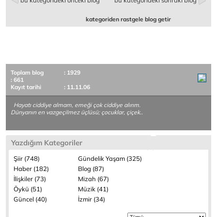
bu kategorideki önceki blog
bu kategorideki sonraki blog
kategoriden rastgele blog getir
Toplam blog
: 1929
: 661
Kayıt tarihi
: 11.11.06
Hayatı ciddiye almam, emeği çok ciddiye alırım.
Dünyanın en vazgeçilmez üçlüsü; çocuklar, çiçek..
Yazdığım Kategoriler
Şiir (748)
Gündelik Yaşam (325)
Haber (182)
Blog (87)
İlişkiler (73)
Mizah (67)
Öykü (51)
Müzik (41)
Güncel (40)
İzmir (34)