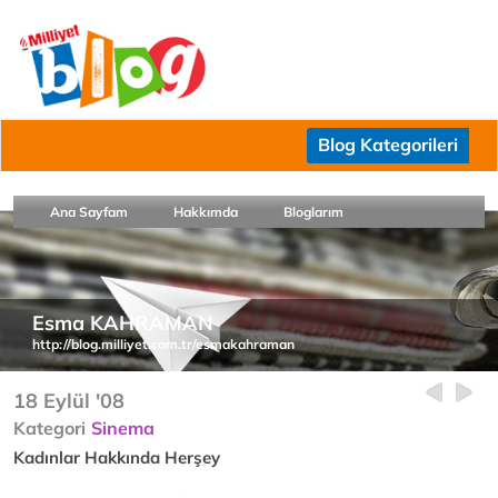
Blog Kategorileri
Ana Sayfam
Hakkımda
Bloglarım
Esma KAHRAMAN
http://blog.milliyet.com.tr/esmakahraman
18 Eylül '08
Kategori
Sinema
Kadınlar Hakkında Herşey