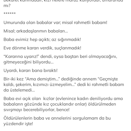
mı?
******
Umurunda olan babalar var; misal rahmetli babam!
Misal; arkadaşlarımın babaları…
Baba evimiz hep açıktı; az sığınmadık!
Eve dönme kararı verdik, suçlanmadık!
“Kararına uyarız!” dendi, oysa baştan beri olmayacağını,
gitmeyeceğini biliyordu…
Uyardı, kararı bana bıraktı!
Bir-iki kez “Ama demiştim…” dediğinde annem “Geçmişte
kaldı, şekerim, kızımızı üzmeyelim…” dedi ki rahmetli babam
da üstelemedi…
Baba evi açık olan kızlar (evlenince kadın deniliyordu ama
babaların gözünde kız çocuklarıdır onlar) öldürülmeden
sıvışmayı becerebiliyorlar, bence!
Öldürülenlerin baba ve annelerini sorgulamam da bu
yüzdendir işte!