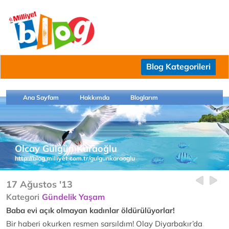
Blog Kategorileri
Ana Sayfam
Hakkımda
Bloglarım
Olcay Gülgün Karaoğlu
http://blog.milliyet.com.tr/gulgunkaraoglu
17 Ağustos '13
Kategori
Gündelik Yaşam
Baba evi açık olmayan kadınlar öldürülüyorlar!
Bir haberi okurken resmen sarsıldım! Olay Diyarbakır’da