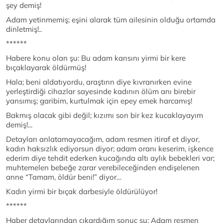
şey demiş!
Adam yetinmemiş; eşini alarak tüm ailesinin olduğu ortamda
dinletmiş!..
******
Habere konu olan şu: Bu adam karısını yirmi bir kere
bıçaklayarak öldürmüş!
Hala; beni aldatıyordu, araştırın diye kıvranırken evine
yerleştirdiği cihazlar sayesinde kadının ölüm anı birebir
yansımış; garibim, kurtulmak için epey emek harcamış!
Bakmış olacak gibi değil; kızımı son bir kez kucaklayayım
demiş!...
Detayları anlatamayacağım, adam resmen itiraf et diyor,
kadın haksızlık ediyorsun diyor; adam oranı keserim, işkence
ederim diye tehdit ederken kucağında altı aylık bebekleri var;
muhtemelen bebeğe zarar verebileceğinden endişelenen
anne “Tamam, öldür beni!” diyor…
Kadın yirmi bir bıçak darbesiyle öldürülüyor!
******
Haber detaylarından çıkardığım sonuç şu: Adam resmen