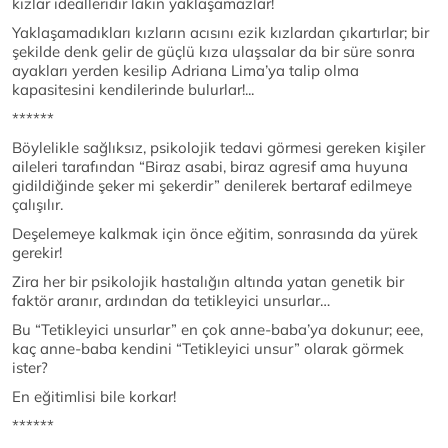
kızlar idealleridir lakin yaklaşamazlar!
Yaklaşamadıkları kızların acısını ezik kızlardan çıkartırlar; bir
şekilde denk gelir de güçlü kıza ulaşsalar da bir süre sonra
ayakları yerden kesilip Adriana Lima’ya talip olma
kapasitesini kendilerinde bulurlar!...
******
Böylelikle sağlıksız, psikolojik tedavi görmesi gereken kişiler
aileleri tarafından “Biraz asabi, biraz agresif ama huyuna
gidildiğinde şeker mi şekerdir” denilerek bertaraf edilmeye
çalışılır.
Deşelemeye kalkmak için önce eğitim, sonrasında da yürek
gerekir!
Zira her bir psikolojik hastalığın altında yatan genetik bir
faktör aranır, ardından da tetikleyici unsurlar…
Bu “Tetikleyici unsurlar” en çok anne-baba’ya dokunur; eee,
kaç anne-baba kendini “Tetikleyici unsur” olarak görmek
ister?
En eğitimlisi bile korkar!
******