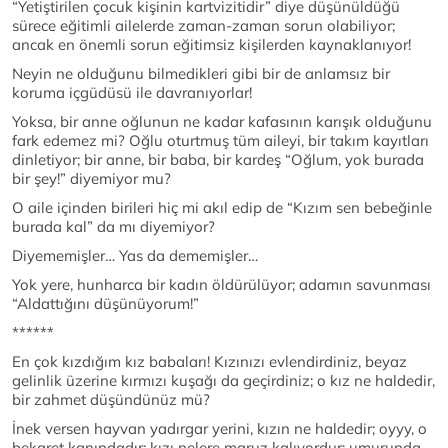
“Yetiştirilen çocuk kişinin kartvizitidir” diye düşünüldüğü
sürece eğitimli ailelerde zaman-zaman sorun olabiliyor;
ancak en önemli sorun eğitimsiz kişilerden kaynaklanıyor!
Neyin ne olduğunu bilmedikleri gibi bir de anlamsız bir
koruma içgüdüsü ile davranıyorlar!
Yoksa, bir anne oğlunun ne kadar kafasının karışık olduğunu
fark edemez mi? Oğlu oturtmuş tüm aileyi, bir takım kayıtları
dinletiyor; bir anne, bir baba, bir kardeş “Oğlum, yok burada
bir şey!” diyemiyor mu?
O aile içinden birileri hiç mi akıl edip de “Kızım sen bebeğinle
burada kal” da mı diyemiyor?
Diyememişler… Yas da dememişler…
Yok yere, hunharca bir kadın öldürülüyor; adamın savunması
“Aldattığını düşünüyorum!”
******
En çok kızdığım kız babaları! Kızınızı evlendirdiniz, beyaz
gelinlik üzerine kırmızı kuşağı da geçirdiniz; o kız ne haldedir,
bir zahmet düşündünüz mü?
İnek versen hayvan yadırgar yerini, kızın ne haldedir; oyyy, o
bekaret kanındadır; kızı nelere maruz kalıyordur; umurunda