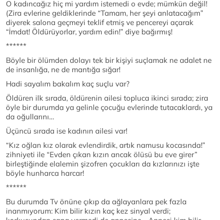
O kadıncağız hiç mi yardım istemedi o evde; mümkün değil!
(Zira evlerine geldiklerinde “Tamam, her şeyi anlatacağım”
diyerek salona geçmeyi teklif etmiş ve pencereyi açarak
“İmdat! Öldürüyorlar, yardım edin!” diye bağırmış!
******
Böyle bir ölümden dolayı tek bir kişiyi suçlamak ne adalet ne
de insanlığa, ne de mantığa sığar!
Hadi sayalım bakalım kaç suçlu var?
Öldüren ilk sırada, öldürenin ailesi topluca ikinci sırada; zira
öyle bir durumda ya gelinle çocuğu evlerinde tutacaklardı, ya
da oğullarını…
Üçüncü sırada ise kadının ailesi var!
“Kız oğlan kız olarak evlendirdik, artık namusu kocasında!”
zihniyeti ile “Evden çıkan kızın ancak ölüsü bu eve girer”
birleştiğinde elalemin şizofren çocukları da kızlarınızı işte
böyle hunharca harcar!
******
Bu durumda Tv önüne çıkıp da ağlayanlara pek fazla
inanmıyorum: Kim bilir kızın kaç kez sinyal verdi;