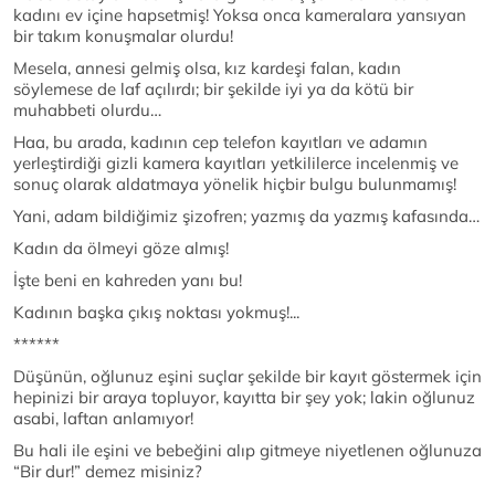
kadını ev içine hapsetmiş! Yoksa onca kameralara yansıyan
bir takım konuşmalar olurdu!
Mesela, annesi gelmiş olsa, kız kardeşi falan, kadın
söylemese de laf açılırdı; bir şekilde iyi ya da kötü bir
muhabbeti olurdu…
Haa, bu arada, kadının cep telefon kayıtları ve adamın
yerleştirdiği gizli kamera kayıtları yetkililerce incelenmiş ve
sonuç olarak aldatmaya yönelik hiçbir bulgu bulunmamış!
Yani, adam bildiğimiz şizofren; yazmış da yazmış kafasında…
Kadın da ölmeyi göze almış!
İşte beni en kahreden yanı bu!
Kadının başka çıkış noktası yokmuş!...
******
Düşünün, oğlunuz eşini suçlar şekilde bir kayıt göstermek için
hepinizi bir araya topluyor, kayıtta bir şey yok; lakin oğlunuz
asabi, laftan anlamıyor!
Bu hali ile eşini ve bebeğini alıp gitmeye niyetlenen oğlunuza
“Bir dur!” demez misiniz?