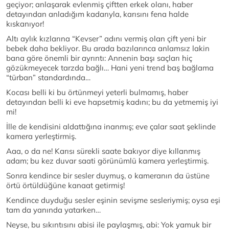
geçiyor; anlaşarak evlenmiş çiftten erkek olanı, haber
detayından anladığım kadarıyla, karısını fena halde
kıskanıyor!
Altı aylık kızlarına “Kevser” adını vermiş olan çift yeni bir
bebek daha bekliyor. Bu arada bazılarınca anlamsız lakin
bana göre önemli bir ayrıntı: Annenin başı saçları hiç
gözükmeyecek tarzda bağlı… Hani yeni trend baş bağlama
“türban” standardında…
Kocası belli ki bu örtünmeyi yeterli bulmamış, haber
detayından belli ki eve hapsetmiş kadını; bu da yetmemiş iyi
mi!
İlle de kendisini aldattığına inanmış; eve çalar saat şeklinde
kamera yerleştirmiş.
Aaa, o da ne! Karısı sürekli saate bakıyor diye kıllanmış
adam; bu kez duvar saati görünümlü kamera yerleştirmiş.
Sonra kendince bir sesler duymuş, o kameranın da üstüne
örtü örtüldüğüne kanaat getirmiş!
Kendince duyduğu sesler eşinin sevişme sesleriymiş; oysa eşi
tam da yanında yatarken…
Neyse, bu sıkıntısını abisi ile paylaşmış, abi: Yok yamuk bir