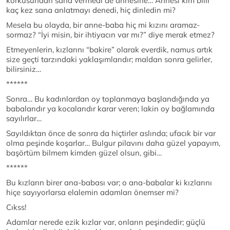
korkusundan sana vermedi de annesine… Annesi kim bilir
kaç kez sana anlatmayı denedi, hiç dinledin mi?
Mesela bu olayda, bir anne-baba hiç mi kızını aramaz-
sormaz? “İyi misin, bir ihtiyacın var mı?” diye merak etmez?
Etmeyenlerin, kızlarını “bakire” olarak everdik, namus artık
size geçti tarzındaki yaklaşımlarıdır; maldan sonra gelirler,
bilirsiniz…
******
Sonra… Bu kadınlardan oy toplanmaya başlandığında ya
babalarıdır ya kocalarıdır karar veren; lakin oy bağlamında
sayılırlar…
Sayıldıktan önce de sonra da hiçtirler aslında; ufacık bir var
olma peşinde koşarlar… Bulgur pilavını daha güzel yapayım,
başörtüm bilmem kimden güzel olsun, gibi…
******
Bu kızların birer ana-babası var; o ana-babalar ki kızlarını
hiçe sayıyorlarsa elalemin adamları önemser mi?
Cıkss!
Adamlar nerede ezik kızlar var, onların peşindedir; güçlü