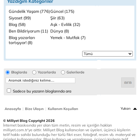
Yazdığım Kategoriler
Gündelik Yaşam (776)
Güncel (175)
Siyaset (99)
Şiir (63)
Blog (58)
Aşk - Evlilik (32)
Ben Bildiriyorum (11)
Dünya (8)
Blog yazarları
Yemek - Mutfak (7)
tartışıyor! (8)
Bloglarda
Yazarlarda
Galerilerde
Sadece bu yazarın bloglarında ara
|
|
Yukarı
Anasayfa
Bize Ulaşın
Kullanım Koşulları
© Milliyet Blog Copyright 2026
İnternet baskısında yer alan tüm metin, resim ve içeriğin hakları
milliyet.com.tr'ye aittir. Milliyet Blog kullanıcıları ve üyeleri, üçüncü kişilerin
telif hakkı sahibi bulunduğu her türlü fikri eser, fotoğraf, resim vb. materyal ve
ürünleri kullanamazlar. Blog kullanıcı ve yazarlarının, üçüncü kişilerin telif