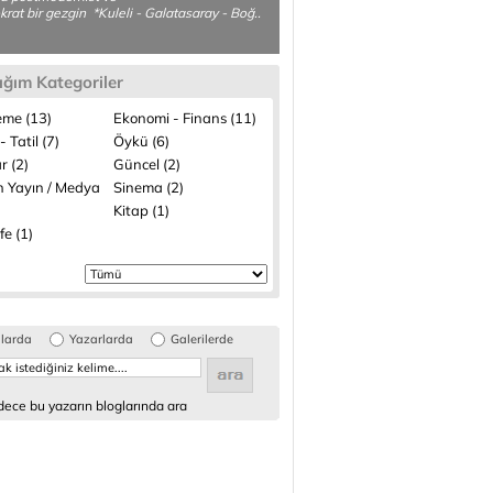
krat bir gezgin *Kuleli - Galatasaray - Boğ..
ığım Kategoriler
me (13)
Ekonomi - Finans (11)
- Tatil (7)
Öykü (6)
r (2)
Güncel (2)
n Yayın / Medya
Sinema (2)
Kitap (1)
fe (1)
glarda
Yazarlarda
Galerilerde
ece bu yazarın bloglarında ara