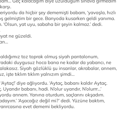
babam… Geç kalacağım diye üzüldüğüm sınava girmedim
karşı.
eriyordu da hiçbir şey dememişti babam, ‘yavaşla, hızlı
hoş gelmiştim bir gece. Banyoda kusarken geldi yanıma.
im. ‘Olsun, yat uyu, sabaha bir şeyin kalmaz.’ dedi.
.
yat ne güzeldi.
tan…
ldığımız toz toprak olmuş siyah pantalonum,
 şuradaki duygusuz hoca bana ne kadar da yabancı, ne
lakasız. Siyah gözlüklü şu insanlar, akrabalar, annem,
 işte tıklım tıklım yalnızım şimdi…
Aytaç!’ diye ağlıyordu. ‘Aytaç, babanı kaldır Aytaç.
. Uyandır babanı, hadi. N’olur uyandır, N’olurrr…’
uyordu annem. Yanına oturdum, saçlarını okşadım.
adayım.’ ‘Aşacağız değil mi?’ dedi. Yüzüne baktım,
arırcasına evet dememi bekliyordu.