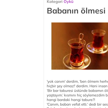
Kategori
Öykü
Babanın ölmesi
'yok canım' derdim, 'ben ölmem her
hiçbir şey olmaz!' derdim. Hani insa
‘Bir bar taburesi üstünde babamın ö
yaştayım.’ kısmını hiç söylemezdim 
hangi bardaki hangi tabure?!
'Canım, baban vefat etti.' dedi bir s