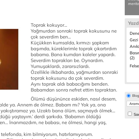
merito
Yazd
Toprak kokuyor...
Yağmurdan sonraki toprak kokusunu ne
Dene
çok severdim ben...
Gezi 
Küçükken kumsalda, kırmızı şapkam
Anıla
başımda, küreklerimle toprak çıkartırdım
Bası
babama. Bana kumdan kaleler yapardı.
(2)
Severdim toprakları be. Oynardım.
Yumuşaklardı, zararsızlardı.
Felse
Özellikle ilkbaharda, yağmurdan sonraki
toprak kokusunu da çok severdim.
Aynı toprak aldı babacığımı benden.
Babamdan sonra nefret ettim topraktan.
Blo
Ölümü düşününce eskiden, nasıl desem,
halde ya. Annem de ölmez. Babam mı? Yok ya, ona
n yakıştıramaz ya. Uzaktı bana ölüm, saçmaydı ölmek...
Sad
ldüğü yaştayım.’ derdi şarkıda. ‘Babamın öldüğü
ben… İnanmazdım, ne babası, ne ölmesi, hangi yaş,
es telefonda, kim bilmiyorum, hatırlamıyorum.