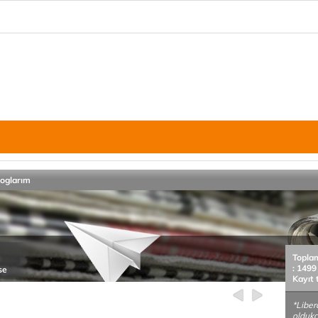
loglarım
Topla
: 1499
se
Kayıt 
*Liber
oldukç