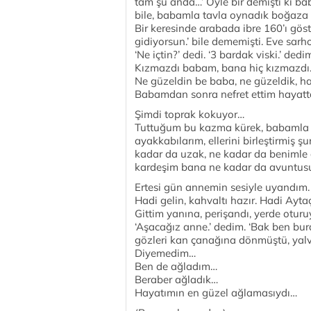
tam şu anda…’ Öyle bir demişti ki 
bile, babamla tavla oynadık boğaza 
Bir keresinde arabada ibre 160’ı göst
gidiyorsun.’ bile dememişti. Eve sar
‘Ne içtin?’ dedi. ‘3 bardak viski.’ ded
Kızmazdı babam, bana hiç kızmazdı
Ne güzeldin be baba, ne güzeldik, ha
Babamdan sonra nefret ettim hayat
Şimdi toprak kokuyor…
Tuttuğum bu kazma kürek, babamla a
ayakkabılarım, ellerini birleştirmiş
kadar da uzak, ne kadar da benimle a
kardeşim bana ne kadar da avuntusuz,
Ertesi gün annemin sesiyle uyandım. ‘
Hadi gelin, kahvaltı hazır. Hadi Aytaç
Gittim yanına, perişandı, yerde otur
‘Aşacağız anne.’ dedim. ‘Bak ben bur
gözleri kan çanağına dönmüştü, yalv
Diyemedim…
Ben de ağladım…
Beraber ağladık…
Hayatımın en güzel ağlamasıydı…