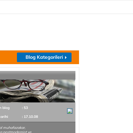
Blog Kategorileri
m blog
: 53
tarihi
: 17.10.08
al muhafazakar,
a postmodernist ve