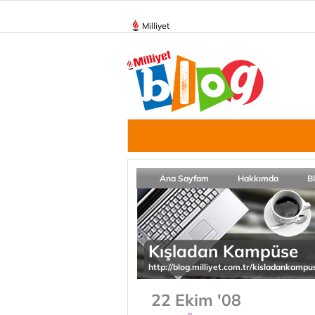
Milliyet
Ana Sayfam
Hakkımda
B
Kışladan Kampüse
http://blog.milliyet.com.tr/kisladankampu
22 Ekim '08