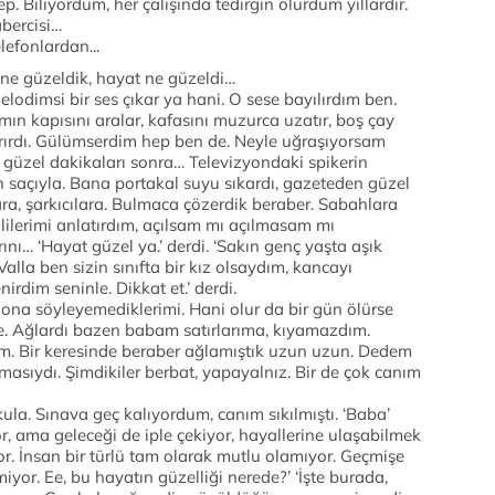
. Biliyordum, her çalışında tedirgin olurdum yıllardır.
abercisi…
lefonlardan...
ne güzeldik, hayat ne güzeldi…
odimsi bir ses çıkar ya hani. O sese bayılırdım ben.
n kapısını aralar, kafasını muzurca uzatır, boş çay
arırdı. Gülümserdim hep ben de. Neyle uğraşıyorsam
 güzel dakikaları sonra… Televizyondaki spikerin
in saçıyla. Bana portakal suyu sıkardı, gazeteden güzel
ara, şarkıcılara. Bulmaca çözerdik beraber. Sabahlara
ilerimi anlatırdım, açılsam mı açılmasam mı
larını… ‘Hayat güzel ya.’ derdi. ‘Sakın genç yaşta aşık
alla ben sizin sınıfta bir kız olsaydım, kancayı
rdim seninle. Dikkat et.’ derdi.
na söyleyemediklerimi. Hani olur da bir gün ölürse
e. Ağlardı bazen babam satırlarıma, kıyamazdım.
m. Bir keresinde beraber ağlamıştık uzun uzun. Dedem
sıydı. Şimdikiler berbat, yapayalnız. Bir de çok canım
la. Sınava geç kalıyordum, canım sıkılmıştı. ‘Baba’
r, ama geleceği de iple çekiyor, hayallerine ulaşabilmek
yor. İnsan bir türlü tam olarak mutlu olamıyor. Geçmişe
yor. Ee, bu hayatın güzelliği nerede?’ ‘İşte burada,