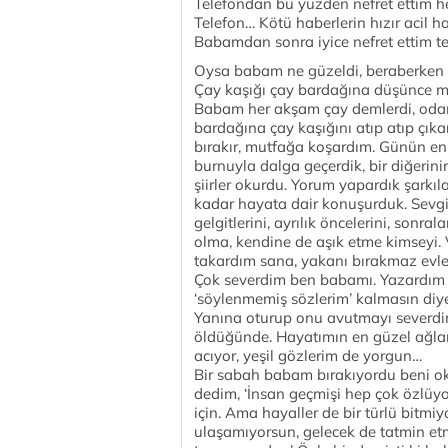
Telefondan bu yüzden nefret ettim hep
Telefon… Kötü haberlerin hızır acil h
Babamdan sonra iyice nefret ettim te
Oysa babam ne güzeldi, beraberken 
Çay kaşığı çay bardağına düşünce mel
Babam her akşam çay demlerdi, odamı
bardağına çay kaşığını atıp atıp çık
bırakır, mutfağa koşardım. Günün en
burnuyla dalga geçerdik, bir diğerin
şiirler okurdu. Yorum yapardık şarkıl
kadar hayata dair konuşurduk. Sevgil
gelgitlerini, ayrılık öncelerini, sonra
olma, kendine de aşık etme kimseyi. V
takardım sana, yakanı bırakmaz evleni
Çok severdim ben babamı. Yazardım o
‘söylenmemiş sözlerim’ kalmasın diy
Yanına oturup onu avutmayı severdi
öldüğünde. Hayatımın en güzel ağlama
acıyor, yeşil gözlerim de yorgun…
Bir sabah babam bırakıyordu beni oku
dedim, ‘İnsan geçmişi hep çok özlüyo
için. Ama hayaller de bir türlü bitmi
ulaşamıyorsun, gelecek de tatmin etmi