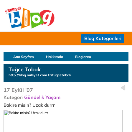
Blog Kategorileri
Ana Sayfam
Hakkımda
Bloglarım
Tuğce Tabak
http://blog.milliyet.com.tr/tugcetabak
17 Eylül '07
Kategori
Gündelik Yaşam
Bakire misin? Uzak durrr