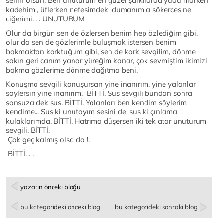
senin olsun. Ben unuturum en güzel şarkılarda yudumlarken
kadehimi, üflerken nefesimdeki dumanımla sökercesine
ciğerimi. . . UNUTURUM
Olur da birgün sen de özlersen benim hep özlediğim gibi,
olur da sen de gözlerimle buluşmak istersen benim
bakmaktan korktuğum gibi, sen de kork sevgilim, dönme
sakın geri canım yanar yüreğim kanar, çok sevmiştim ikimizi
bakma gözlerime dönme dağıtma beni,
Konuşma sevgili konuşursan yine inanırım, yine yalanlar
söylersin yine inanırım. BİTTİ. Sus sevgili bundan sonra
sonsuza dek sus. BİTTİ. Yalanları ben kendim söylerim
kendime... Sus ki unutayım sesini de, sus ki çınlama
kulaklarımda. BİTTİ. Hatrıma düşersen iki tek atar unuturum
sevgili. BİTTİ.
Çok geç kalmış olsa da !.
BİTTİ. . .
yazarın önceki bloğu
bu kategorideki önceki blog
bu kategorideki sonraki blog