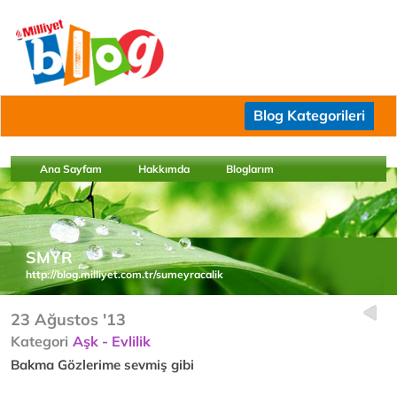
Blog Kategorileri
Ana Sayfam
Hakkımda
Bloglarım
SMYR
http://blog.milliyet.com.tr/sumeyracalik
23 Ağustos '13
Kategori
Aşk - Evlilik
Bakma Gözlerime sevmiş gibi