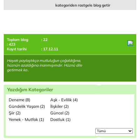
kategoriden rastgele blog getir
Toplam blog
: 22
: 423
Kayıt tarihi
: 17.12.11
Hayatı paylaştıkça mutluluğun çoğaldığına,
hüznün azaldığına inanmışımdır. Hüznü dile
getirmek ko..
Yazdığım Kategoriler
Deneme (8)
Aşk - Evlilik (4)
Gündelik Yaşam (2)
İlişkiler (2)
Şiir (2)
Güncel (2)
Yemek - Mutfak (1)
Dostluk (1)