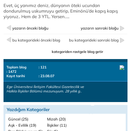
Evet, üç yanımız deniz, dünyanın öteki ucundan
dondurulmuş uskumruyu getirip, Eminönü’de kapış kapış
yiyoruz.. Hem de 3 YTL. Yersen…..
yazarın önceki bloğu
yazarın sonraki bloğu
bu kategorideki önceki blog
bu kategorideki sonraki blog
kategoriden rastgele blog getir
Toplam blog
: 121
: 1472
Kayıt tarihi
: 23.08.07
Ege Üniversitesi İletişim Fakültesi Gazetecilik ve
Halkla İlişkiler Bölümü mezunuyum. 28 yıllık g..
Yazdığım Kategoriler
Güncel (25)
Mizah (20)
Aşk - Evlilik (19)
İlişkiler (11)