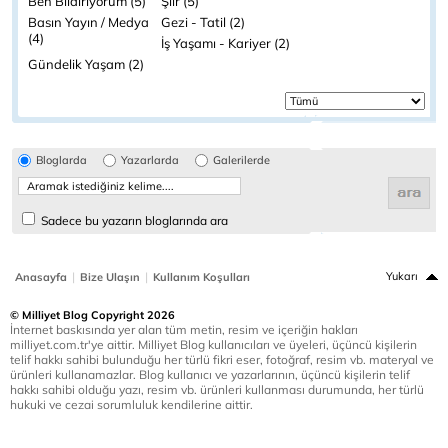
Ben Bildiriyorum (5)
Şiir (5)
Basın Yayın / Medya
Gezi - Tatil (2)
(4)
İş Yaşamı - Kariyer (2)
Gündelik Yaşam (2)
Bloglarda
Yazarlarda
Galerilerde
Sadece bu yazarın bloglarında ara
|
|
Yukarı
Anasayfa
Bize Ulaşın
Kullanım Koşulları
© Milliyet Blog Copyright 2026
İnternet baskısında yer alan tüm metin, resim ve içeriğin hakları
milliyet.com.tr'ye aittir. Milliyet Blog kullanıcıları ve üyeleri, üçüncü kişilerin
telif hakkı sahibi bulunduğu her türlü fikri eser, fotoğraf, resim vb. materyal ve
ürünleri kullanamazlar. Blog kullanıcı ve yazarlarının, üçüncü kişilerin telif
hakkı sahibi olduğu yazı, resim vb. ürünleri kullanması durumunda, her türlü
hukuki ve cezai sorumluluk kendilerine aittir.