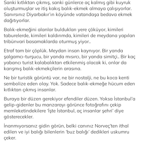
Sanki kıtlıktan çıkmış, sanki günlerce aç kalmış gibi kuyruk
oluşturmuşlar ve itiş kakış balık-ekmek almaya çalışıyorlar.
Sanırsınız Diyarbakır’ın köyünde vatandaşa bedava ekmek
dağıtıyorlar.
Balık-ekmeğini alanlar buldukları yere çöküyor, kimileri
taburelerde, kimileri kaldırımda, kimileri de meydana yapılan
tribünvari basamaklarda oturmuş yiyor..
Etraf tam bir çöplük. Meydan insan kaynıyor. Bir yanda
şalgamcı-turşucu, bir yanda mısırcı, bir yanda simitçi.. Bir kaç
yabancı turist kalabalıktan etkilenmiş olacak ki, onlar da
karışmış balık-ekmekçilerin arasına.
Ne bir turistik görüntü var, ne bir nostalji, ne bu koca kenti
sembolize eden olay. Yok. Sadece balık-ekmeğe hücum eden
kıtlıktan çıkmış insanlar.
Buraya bir düzen gerekiyor efendiler düzen. Yoksa İstanbul’a
gelip-gidenler bu manzarayı görünce fotoğrafını çekip
memleketindekilere ‘İşte İstanbul, aç insanlar şehri’ diye
gösterecekler.
İnanmıyorsanız gidin görün, belki canınız Norveç’ten ithal
edilen ve iyi balığı bilenlerin ‘buz balığı’ dedikleri uskumru
çeker.