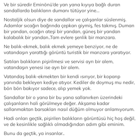
Ve bir süredir Eminönü’de yan yana kıyıya bağlı duran
sandallarda balıkların dumanı tütüyor yine…
Nostaljik olsun diye de sandallar ve çalışanlar süslenmiş.
Adamlar sıcağın bağrında çepkan giymiş, fes takmış. Duman
bir yandan, ocağın ateşi bir yandan, güneş bir yandan
kalabalık bir yandan..Tam evlere şenlik bir manzara.
Ne balık-ekmek, balık ekmek yemeye benziyor, ne de
vatandaşın yarattığı görüntü turistik bir manzara yaratıyor.
Satılan balıkların pişirilmesi ve servisi ayrı bir alem,
vatandaşın yenesi ise ayrı bir alem.
Vatandaş balık-ekmekten bir kendi ısırıyor, bir koparıp
yanında bekleyen kediye atıyor. Kediler de doymuş mu nedir,
bön bön bakıyor sadece, alıp yemek yok.
Sandallar bir o yana bir bu yana sallanırken üzerindeki
çalışanların hali görülmeye değer. Akşama kadar
sallanmaktan barsakları nasıl düğüm olmuyor anlamıyorum.
Hadi onları geçtik, pişirilen balıkların görüntüsü hiç hoş değil,
ve de kesinlikle sağlıklı olmadığından adım gibi eminim.
Bunu da geçtik, ya insanlar..