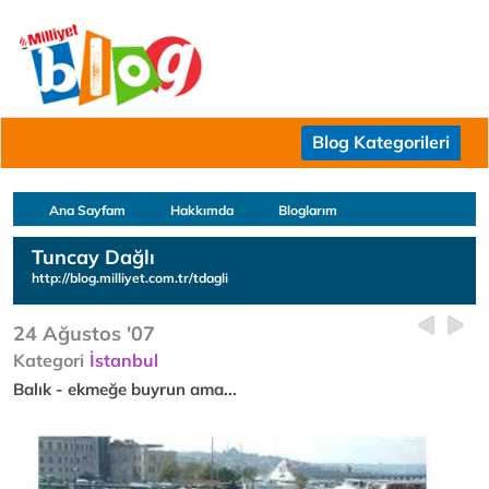
Blog Kategorileri
Ana Sayfam
Hakkımda
Bloglarım
Tuncay Dağlı
http://blog.milliyet.com.tr/tdagli
24 Ağustos '07
Kategori
İstanbul
Balık - ekmeğe buyrun ama...