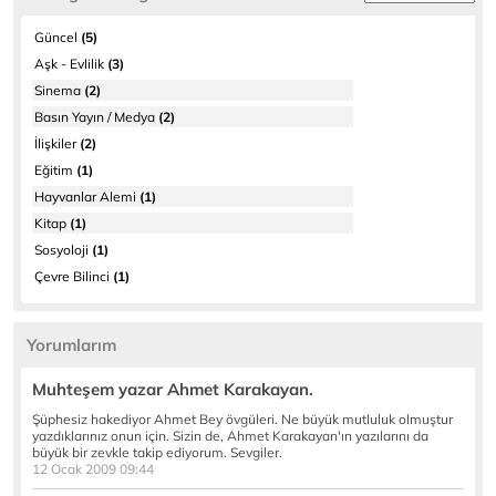
Güncel
(5)
Aşk - Evlilik
(3)
Sinema
(2)
Basın Yayın / Medya
(2)
İlişkiler
(2)
Eğitim
(1)
Hayvanlar Alemi
(1)
Kitap
(1)
Sosyoloji
(1)
Çevre Bilinci
(1)
Yorumlarım
Muhteşem yazar Ahmet Karakayan.
Şüphesiz hakediyor Ahmet Bey övgüleri. Ne büyük mutluluk olmuştur
yazdıklarınız onun için. Sizin de, Ahmet Karakayan'ın yazılarını da
büyük bir zevkle takip ediyorum. Sevgiler.
12 Ocak 2009 09:44