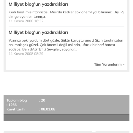
Milliyet blog'un yazdırdıkları
Kedi başlı mısır tanrıçası. Mısırda kediler çok önemliydi bilirsiniz. Dişiliği
simgeleyen bir tanrıça.
11 Kasım 2008 16:32
Milliyet blog'un yazdırdıkları
Yazınızı bekliyordum dört gözle. Şükür kavuşturana :) Sizin tarafınızdan
anılmak çok güzel. Çok önemli değil aslında, ufacık bir harf hatası
sadece. Ben BASTET :) Sevgiler, saygılar...
11 Kasım 2008 08:29
Tüm Yorumlarım »
Toplam blog
: 20
: 1266
Kayıt tarihi
: 08.01.08