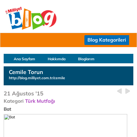
Blog Kategorileri
Ana Sayfam
Hakkımda
Bloglarım
Cemile Torun
http://blog.milliyet.com.tr/cemile
21 Ağustos '15
Kategori
Türk Mutfağı
Bat