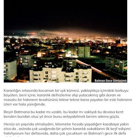
Karanlığın ortasında kocaman bir ışık kümesi, yaklaştıkça içimdeki korkuyu
büyüten, beni içine; karanlık delhizlerine alıp yutacakmış gibi duran ve
masalsı bir hatıranın tezahürünü tekrar tekrar bana yaşatan bir eski hatıranın
izleri var hala yüreğimde.
Beşiri Batmana bu kadar mı uzaktı, bu kadar mı saklıydı bu devasa kent
benden bundan otuz yıl önce bunu anlayabilmek benim adıma güçtü.
Henüz on yaşında olmalıydım, kilometre hesabı yaşadığım kasabaya yakın
olsa da , aslında çok uzağımda bir şehrin karanlık sokaklarını ilk keşf edişimi
hatırlıyorum her defasında, daha çok çocuktum ve Batman'ı gece ilk defa