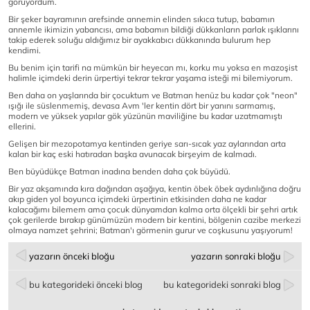
görüyordum.
Bir şeker bayramının arefsinde annemin elinden sıkıca tutup, babamın
annemle ikimizin yabancısı, ama babamın bildiği dükkanların parlak ışıklarını
takip ederek soluğu aldığımız bir ayakkabıcı dükkanında bulurum hep
kendimi.
Bu benim için tarifi na mümkün bir heyecan mı, korku mu yoksa en mazoşist
halimle içimdeki derin ürpertiyi tekrar tekrar yaşama isteği mi bilemiyorum.
Ben daha on yaşlarında bir çocuktum ve Batman henüz bu kadar çok "neon"
ışığı ile süslenmemiş, devasa Avm 'ler kentin dört bir yanını sarmamış,
modern ve yüksek yapılar gök yüzünün maviliğine bu kadar uzatmamıştı
ellerini.
Gelişen bir mezopotamya kentinden geriye sarı-sıcak yaz aylarından arta
kalan bir kaç eski hatıradan başka avunacak birşeyim de kalmadı.
Ben büyüdükçe Batman inadına benden daha çok büyüdü.
Bir yaz akşamında kıra dağından aşağıya, kentin öbek öbek aydınlığına doğru
akıp giden yol boyunca içimdeki ürpertinin etkisinden daha ne kadar
kalacağımı bilemem ama çocuk dünyamdan kalma orta ölçekli bir şehri artık
çok gerilerde bırakıp günümüzün modern bir kentini, bölgenin cazibe merkezi
olmaya namzet şehrini; Batman'ı görmenin gurur ve coşkusunu yaşıyorum!
yazarın önceki bloğu
yazarın sonraki bloğu
bu kategorideki önceki blog
bu kategorideki sonraki blog