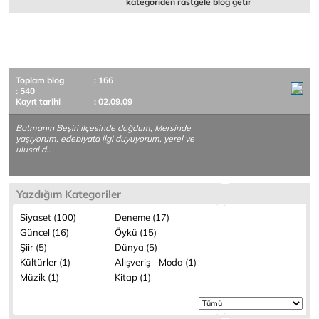
kategoriden rastgele blog getir
Toplam blog
: 166
: 540
Kayıt tarihi
: 02.09.09
Batmanın Beşiri ilçesinde doğdum, Mersinde
yaşıyorum, edebiyata ilgi duyuyorum, yerel ve
ulusal d..
Yazdığım Kategoriler
Siyaset (100)
Deneme (17)
Güncel (16)
Öykü (15)
Şiir (5)
Dünya (5)
Kültürler (1)
Alışveriş - Moda (1)
Müzik (1)
Kitap (1)