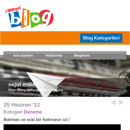
Blog Kategorileri
Ana Sayfam
Hakkımda
Bloglarım
nejat erdim
http://blog.milliyet.com.tr/oykucu
25 Haziran '12
Kategori
Deneme
Batman ve eski bir hatıranın izi !