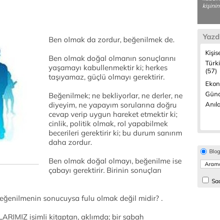
kişinin
Yazd
Ben olmak da zordur, beğenilmek de.
Kişis
Ben olmak doğal olmanın sonuçlarını
Türk
yaşamayı kabullenmektir ki; herkes
(57)
taşıyamaz, güçlü olmayı gerektirir.
Ekon
Günc
Beğenilmek; ne bekliyorlar, ne derler, ne
diyeyim, ne yapayım sorularına doğru
Anıla
cevap verip uygun hareket etmektir ki;
cinlik, politik olmak, rol yapabilmek
becerileri gerektirir ki; bu durum sanırım
daha zordur.
Blo
Ben olmak doğal olmayı, beğenilme ise
çabayı gerektirir. Birinin sonuçları
Sad
ğenilmenin sonucuysa fulu olmak değil midir? .
RIMIZ isimli kitaptan, aklımda; bir sabah