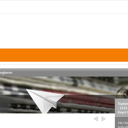
loglarım
Topla
: 1221
Kayıt 
Her ke
kabull