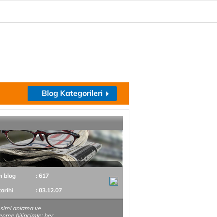
Blog Kategorileri
m blog
: 617
tarihi
: 03.12.07
simi anlama ve
enme bilincimle; her