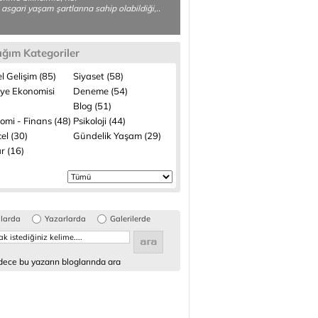
 asgari yaşam şartlarına sahip olabildiği,..
ığım Kategoriler
el Gelişim (85)
Siyaset (58)
iye Ekonomisi
Deneme (54)
Blog (51)
omi - Finans (48)
Psikoloji (44)
el (30)
Gündelik Yaşam (29)
r (16)
glarda
Yazarlarda
Galerilerde
ece bu yazarın bloglarında ara