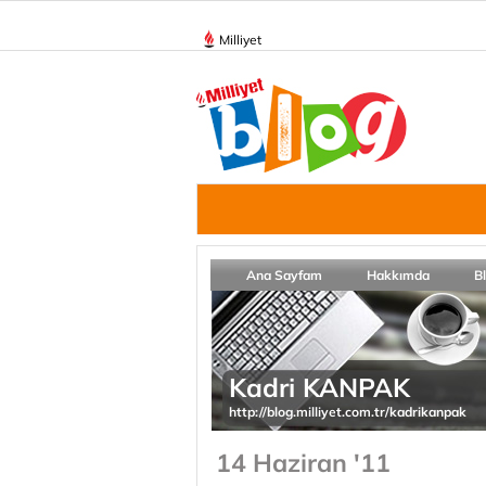
Milliyet
Ana Sayfam
Hakkımda
B
Kadri KANPAK
http://blog.milliyet.com.tr/kadrikanpak
14 Haziran '11