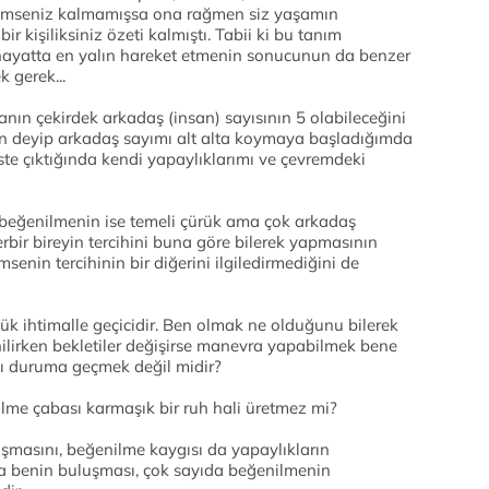
 kimseniz kalmamışsa ona rağmen siz yaşamın
r kişiliksiniz özeti kalmıştı. Tabii ki bu tanım
 hayatta en yalın hareket etmenin sonucunun da benzer
 gerek...
n çekirdek arkadaş (insan) sayısının 5 olabileceğini
n deyip arkadaş sayımı alt alta koymaya başladığımda
liste çıktığında kendi yapaylıklarımı ve çevremdeki
beğenilmenin ise temeli çürük ama çok arkadaş
bir bireyin tercihini buna göre bilerek yapmasının
senin tercihinin bir diğerini ilgiledirmediğini de
ük ihtimalle geçicidir. Ben olmak ne olduğunu bilerek
ilirken bekletiler değişirse manevra yapabilmek bene
ı duruma geçmek değil midir?
ilme çabası karmaşık bir ruh hali üretmez mi?
uşmasını, beğenilme kaygısı da yapaylıkların
 benin buluşması, çok sayıda beğenilmenin