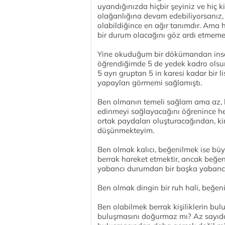
uyandığınızda hiçbir şeyiniz ve hiç
olağanlığına devam edebiliyorsanız, bi
olabildiğince en ağır tanımdır. Ama
bir durum olacağını göz ardı etmemek
Yine okuduğum bir dökümandan insanı
öğrendiğimde 5 de yedek kadro olsu
5 ayrı gruptan 5 in karesi kadar bir 
yapayları görmemi sağlamıştı.
Ben olmanın temeli sağlam ama az, 
edinmeyi sağlayacağını öğrenince her
ortak paydaları oluşturacağından, kim
düşünmekteyim.
Ben olmak kalıcı, beğenilmek ise büy
berrak hareket etmektir, ancak beğen
yabancı durumdan bir başka yabanc
Ben olmak dingin bir ruh hali, beğen
Ben olabilmek berrak kişiliklerin bul
buluşmasını doğurmaz mı? Az sayıda