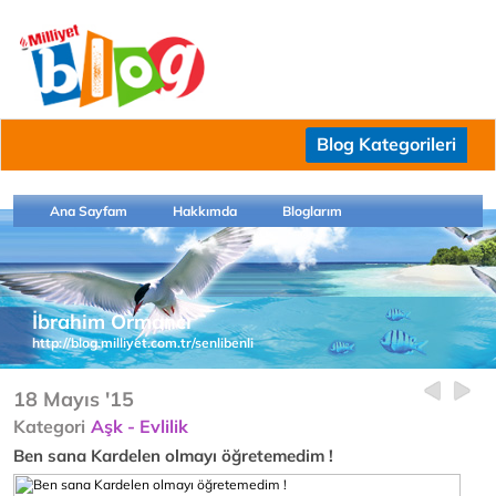
Blog Kategorileri
Ana Sayfam
Hakkımda
Bloglarım
İbrahim Ormancı
http://blog.milliyet.com.tr/senlibenli
18 Mayıs '15
Kategori
Aşk - Evlilik
Ben sana Kardelen olmayı öğretemedim !