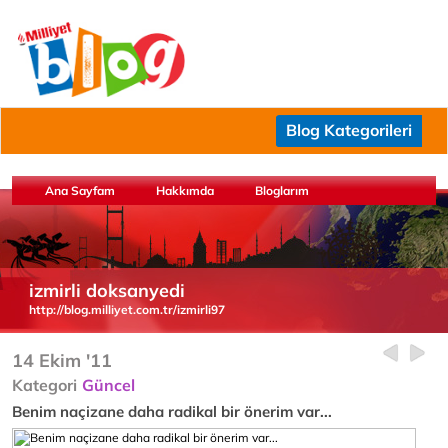
Blog Kategorileri
Ana Sayfam
Hakkımda
Bloglarım
izmirli doksanyedi
http://blog.milliyet.com.tr/izmirli97
14 Ekim '11
Kategori
Güncel
Benim naçizane daha radikal bir önerim var...