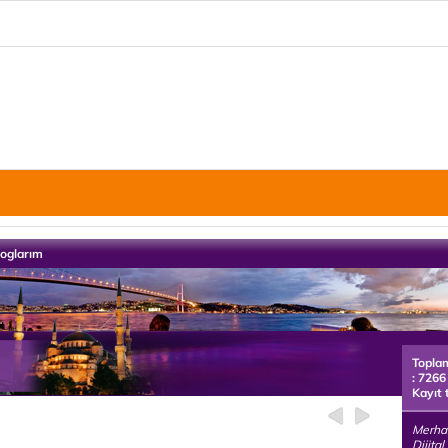
loglarım
Topla
: 7266
Kayıt 
Merhab
Dijita