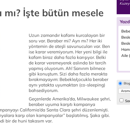
Kuzey 
ı mı? İşte bütün mesele
Yazd
Bebe
Uzun zamandır kafamı kurcalayan bir
Besle
soru var. Beraber mi? Ayrı mı? Her iki
Besl
yöntemin de ateşli savunucuları var. Ben
Hamil
ise karar veremiyorum. Her yeni bilgi ile
Aile 
kafam biraz daha fazla karışıyor. Belki
de karar veremeyerek aslında bir tercih
yapmış oluyorum. Ah! Sanırım bilmece
gibi konuştum. Sizi daha fazla merakta
bırakmayayım: Bebekle/çocukla beraber
Blo
aynı yatakta uyumaktan (co-sleeping)
bahsediyorum.
Geçenlerde Amerika’da, Milwaukee şehri,
Sad
beraber uyuma karşıtı kampanya
mpanyayı California’da Santa Clara şehri düzenlemişti.
alara karşı olan kampanyalar” başlatılmış. Şaka gibi.
di bir de huni takasım var.