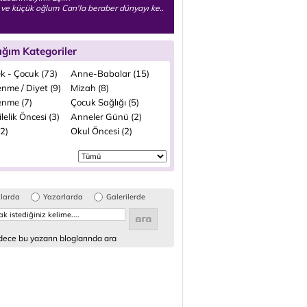
ve küçük oğlum Can'la beraber dünyayı ke..
ığım Kategoriler
k - Çocuk (73)
Anne-Babalar (15)
nme / Diyet (9)
Mizah (8)
enme (7)
Çocuk Sağlığı (5)
elik Öncesi (3)
Anneler Günü (2)
(2)
Okul Öncesi (2)
glarda
Yazarlarda
Galerilerde
ece bu yazarın bloglarında ara