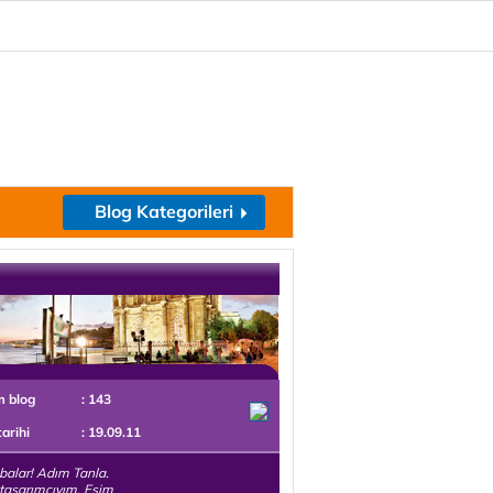
Blog Kategorileri
m blog
: 143
tarihi
: 19.09.11
alar! Adım Tanla.
l tasarımcıyım. Eşim