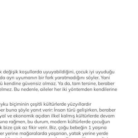
ok değişik koşullarda uyuyabildiğini, çocuk iyi uyuduğu
 da ayrı uyumanın bir fark yaratmadığını söyler. Yani
ü kendine güvensiz olmaz. Ya da, tam tersine, beraber
elmez. Bu nedenle, aileler her iki yöntemden kendilerine
u biçiminin çeşitli kültürlerde yüzyıllardır
er buna şöyle yanıt verir: İnsan türü gelişirken, beraber
osyal ve ekonomik açıdan ilkel kalmış kültürlerde devam
masına rağmen, bu durum, modern kültürlerde çocuğun
ak bize çok az fikir verir. Biz, çoğu bebeğin 1 yaşına
ler yerine mağaralarda yaşanan, yatak yerine yerde