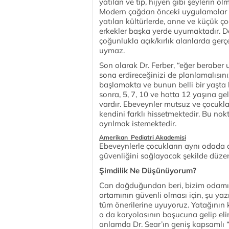
yatılan ve tıp, hijyen gibi şeylerin 
Modern çağdan önceki uygulamalar he
yatılan kültürlerde, anne ve küçük ç
erkekler başka yerde uyumaktadır. Dol
çoğunlukla açık/kırlık alanlarda gerç
uymaz.
Son olarak Dr. Ferber, “eğer berabe
sona erdireceğinizi de planlamalısın
başlamakta ve bunun belli bir yaşta
sonra, 5, 7, 10 ve hatta 12 yaşına 
vardır. Ebeveynler mutsuz ve çocuklar
kendini farklı hissetmektedir. Bu no
ayrılmak istemektedir.
Amerikan Pediatri Akademisi
Ebeveynlerle çocukların aynı odada 
güvenliğini sağlayacak şekilde düzen
Şimdilik Ne Düşünüyorum?
Can doğduğundan beri, bizim odamız
ortamının güvenli olması için, şu ya
tüm önerilerine uyuyoruz. Yatağının
o da karyolasının başucuna gelip elini 
anlamda Dr. Sear’ın geniş kapsamlı