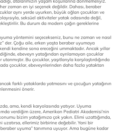
olmadığı, atalarımızın yaşam koşullarına dönmemeliyiz.
r zaman en iyi seçenek değildir. Dahası, beraber
ocuklar aynı yerde uyurken, büyük oğlan çocukları ve
ayısıyla, seksüel aktiviteler yatak odasında değil,
ekleştirilir. Bu durum da modern çağın gereklerine
r uyuma yöntemini seçecekseniz, bunu ne zaman ve nasıl
ız” der. Çoğu aile, erken yaşta beraber uyumaya
 kendi kendine sona ereceğini ummaktadır. Ancak yıllar
geldiğinde, ebeveyn yatağından ayrılamayan çocuklar
 utanmıştır. Bu çocuklar, yaşıtlarıyla karşılaştırdığında
ktada çocuklar, ebeveynlerinden daha fazla yataktan
ancak farklı yataklarda yatmasını ve çocuğun yatağının
lenmesini önerir.
da, ama, kendi karyolasında yatıyor. Uyuma
zımda verdiğim üzere, Amerikan Pediatri Akademisi’nin
 konumu bizim yatağımıza çok yakın. Elimi uzattığımda,
uzatırsa, ellerimiz birbirine değebilir. Yani bir
 “beraber uyuma” tanımına uyuyor. Ama bugüne kadar