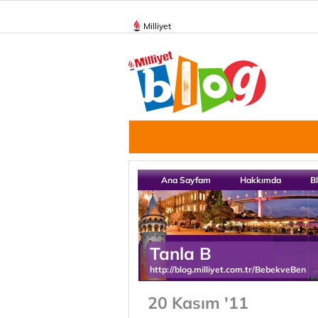
Milliyet
Ana Sayfam
Hakkımda
B
Tanla B
http://blog.milliyet.com.tr/BebekveBen
20 Kasım '11