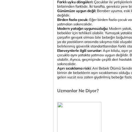
Farklı uyku döngüleri:
Çocuklar ile yetişkinle
birbirinden farklıdır. İki tarafta, gereksiz yere bi
Günümüze uygun değil:
Beraber uyuma, eski k
değildir.
Birden fazla çocuk:
Eğer birden fazla çocuk va
yatmaları sakıncalıdır.
Modern yatağın uygunsuzluğu:
Modern yatak,
bebekler için tehlikeli olabilir. Yumaşak yatakl
çarşafın gevşek olması bile bebeğin boğulmasın
ya da yastıkların arasında sıkışma riski oluşabi
belirlenmiş güvenlik standartlarından farklı st
Ebeveynlerle ilgili sorunlar:
Aşırı kilolu, aşır
çocukla aynı yatakta yatması uygun değildir. 
olabilir. Ayrıca, geçmişinde çeşitli deri hasta
sakıncalıdır.
Aşırı sıcaklama riski:
Ani Bebek Ölümü Sendrom
birinin de bebeklerin aşırı sıcaklaması olduğ
gelen vucüt ısısı zaten giydirilmiş bebeğe fazla 
Uzmanlar Ne Diyor?