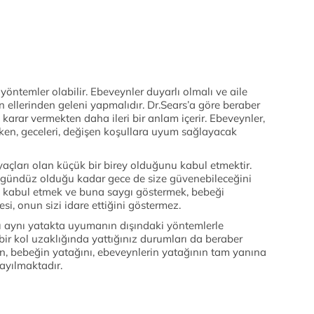
yöntemler olabilir. Ebeveynler duyarlı olmalı ve aile
in ellerinden geleni yapmalıdır. Dr.Sears’a göre beraber
rar vermekten daha ileri bir anlam içerir. Ebeveynler,
erken, geceleri, değişen koşullara uyum sağlayacak
çları olan küçük bir birey olduğunu kabul etmektir.
gündüz olduğu kadar gece de size güvenebileceğini
ini kabul etmek ve buna saygı göstermek, bebeği
i, onun sizi idare ettiğini göstermez.
ı aynı yatakta uyumanın dışındaki yöntemlerle
 bir kol uzaklığında yattığınız durumları da beraber
n, bebeğin yatağını, ebeveynlerin yatağının tam yanına
yılmaktadır.