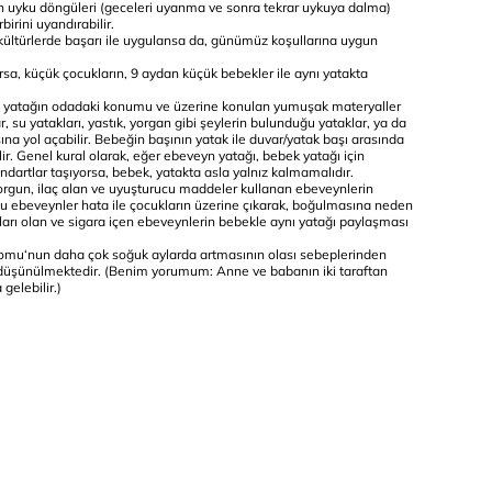
rin uyku döngüleri (geceleri uyanma ve sonra tekrar uykuya dalma)
rbirini uyandırabilir.
ültürlerde başarı ile uygulansa da, günümüz koşullarına uygun
rsa, küçük çocukların, 9 aydan küçük bebekler ile aynı yatakta
 yatağın odadaki konumu ve üzerine konulan yumuşak materyaller
ar, su yatakları, yastık, yorgan gibi şeylerin bulunduğu yataklar, ya da
a yol açabilir. Bebeğin başının yatak ile duvar/yatak başı arasında
lir. Genel kural olarak, eğer ebeveyn yatağı, bebek yatağı için
andartlar taşıyorsa, bebek, yatakta asla yalnız kalmamalıdır.
ı yorgun, ilaç alan ve uyuşturucu maddeler kullanan ebeveynlerin
Bu ebeveynler hata ile çocukların üzerine çıkarak, boğulmasına neden
lıkları olan ve sigara içen ebeveynlerin bebekle aynı yatağı paylaşması
u‘nun daha çok soğuk aylarda artmasının olası sebeplerinden
u düşünülmektedir. (Benim yorumum: Anne ve babanın iki taraftan
gelebilir.)