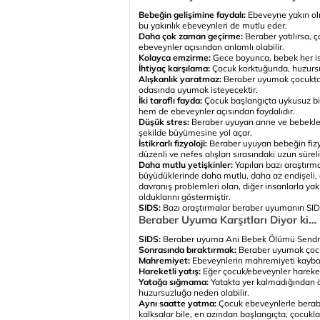
Bebeğin gelişimine faydalı:
Ebeveyne yakın olm
bu yakınlık ebeveynleri de mutlu eder.
Daha çok zaman geçirme:
Beraber yatılırsa, 
ebeveynler açısından anlamlı olabilir.
Kolayca emzirme:
Gece boyunca, bebek her ist
İhtiyaç karşılama:
Çocuk korktuğunda, huzursu
Alışkanlık yaratmaz:
Beraber uyumak çocukta a
odasında uyumak isteyecektir.
İki taraflı fayda:
Çocuk başlangıçta uykusuz bi
hem de ebeveynler açısından faydalıdır.
Düşük stres:
Beraber uyuyan anne ve bebekler
şekilde büyümesine yol açar.
İstikrarlı fizyoloji:
Beraber uyuyan bebeğin fizyolo
düzenli ve nefes alışları sırasındaki uzun süre
Daha mutlu yetişkinler:
Yapılan bazı araştırm
büyüdüklerinde daha mutlu, daha az endişeli
davranış problemleri olan, diğer insanlarla y
olduklarını göstermiştir.
SIDS:
Bazı araştırmalar beraber uyumanın SID
Beraber Uyuma Karşıtları Diyor ki…
SIDS:
Beraber uyuma Ani Bebek Ölümü Sendromu 
Sonrasında bıraktırmak:
Beraber uyumak çocukt
Mahremiyet:
Ebeveynlerin mahremiyeti kaybo
Hareketli yatış:
Eğer çocuk/ebeveynler hareketl
Yatağa sığmama:
Yatakta yer kalmadığından ö
huzursuzluğa neden olabilir.
Aynı saatte yatma:
Çocuk ebeveynlerle berabe
kalksalar bile, en azından başlangıçta, çocukla