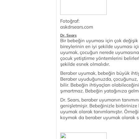
Fotoğraf:
askdrsears.com
Dr. Sears
Bir bebeğin uyuması için çok değişik 
bireylerinin en iyi şekilde uyuması iç
uyumak, çocuğun nerede uyumasına ka
çocuk yetiştirme yöntemlerini belirl
şekilde esnek olmalıdır.
Beraber uyumak, bebeğin büyük ihtiya
Beraber uyuduğunuzda, çocuğunuz, 
bilir. Bebeğin ihtiyaçları olabileceğ
şımartmaz. Bebeğin yatağınıza gelmes
Dr. Sears, beraber uyumanın tanımın
genişletmişir. Bebeğinizle birbirinize
uyumak olarak tanımlamıştır. Örneği
koymak da beraber uyumak olarak sa