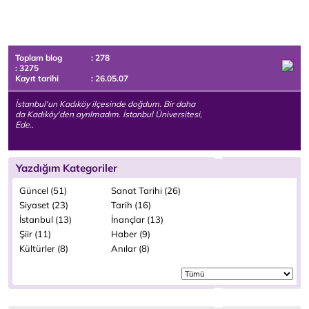
Toplam blog
: 278
: 3275
Kayıt tarihi
: 26.05.07
İstanbul'un Kadıköy ilçesinde doğdum. Bir daha
da Kadıköy'den ayrılmadım. İstanbul Üniversitesi,
Ede..
Yazdığım Kategoriler
Güncel (51)
Sanat Tarihi (26)
Siyaset (23)
Tarih (16)
İstanbul (13)
İnançlar (13)
Şiir (11)
Haber (9)
Kültürler (8)
Anılar (8)