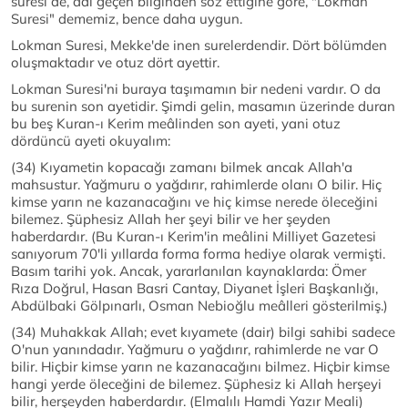
suresi de, adı geçen bilginden söz ettiğine göre, "Lokman
Suresi" dememiz, bence daha uygun.
Lokman Suresi, Mekke'de inen surelerdendir. Dört bölümden
oluşmaktadır ve otuz dört ayettir.
Lokman Suresi'ni buraya taşımamın bir nedeni vardır. O da
bu surenin son ayetidir. Şimdi gelin, masamın üzerinde duran
bu beş Kuran-ı Kerim meâlinden son ayeti, yani otuz
dördüncü ayeti okuyalım:
(34) Kıyametin kopacağı zamanı bilmek ancak Allah'a
mahsustur. Yağmuru o yağdırır, rahimlerde olanı O bilir. Hiç
kimse yarın ne kazanacağını ve hiç kimse nerede öleceğini
bilemez. Şüphesiz Allah her şeyi bilir ve her şeyden
haberdardır. (Bu Kuran-ı Kerim'in meâlini Milliyet Gazetesi
sanıyorum 70'li yıllarda forma forma hediye olarak vermişti.
Basım tarihi yok. Ancak, yararlanılan kaynaklarda: Ömer
Rıza Doğrul, Hasan Basri Cantay, Diyanet İşleri Başkanlığı,
Abdülbaki Gölpınarlı, Osman Nebioğlu meâlleri gösterilmiş.)
(34) Muhakkak Allah; evet kıyamete (dair) bilgi sahibi sadece
O'nun yanındadır. Yağmuru o yağdırır, rahimlerde ne var O
bilir. Hiçbir kimse yarın ne kazanacağını bilmez. Hiçbir kimse
hangi yerde öleceğini de bilemez. Şüphesiz ki Allah herşeyi
bilir, herşeyden haberdardır. (Elmalılı Hamdi Yazır Meali)