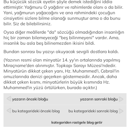
Bu küçücük sözcük ayetin şöyle demek istediğini iddia
ettirmiştir: Yağmuru O yağdırır ve rahimlerde olanı o da bilir.
Yani, yağmurun yağacağını ve ana rahmindeki çocuğun
cinsiyetini sizlere bilme olanağı sunmuştur ama o da bunu
bilir. Siz de bilebilirsiniz.
Oysa diğer meâllerde "da" sözcüğü olmadığından insanlığın
hiç bir zaman bilemeyeceği "beş bilinmeyeni" vardır. Ama,
insanlık bu asla beş bilinemezden ikisini bildi.
Bundan sonrası bu yazıyı okuyacak sevgili dostlara kaldı.
(Yazının resmi olan minyatür 14. yy'ın ortalarında yapılmış
Miraçname'den alınmıştır. Topkapı Sarayı Müzesi'ndedir.
Minyatürün dikkat çeken yanı, Hz. Muhammed'i, Cebrail'in
omuzlarında denizi geçerken göstermesidir. Ancak, daha
dikkat çeken kısmı, minyatürlerin büyük kısmında Hz.
Muhammed'in yüzü örtülürken, burada açıktır.)
yazarın önceki bloğu
yazarın sonraki bloğu
bu kategorideki önceki blog
bu kategorideki sonraki blog
kategoriden rastgele blog getir