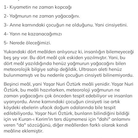
1- Kıyametin ne zaman kopcağı
2- Yağmurun ne zaman yağacağını.
3- Anne karnındaki çocuğun ne olduğunu. Yani cinsiyetini.
4- Yarın ne kazanacağımızı
5- Nerede öleceğimizi.
Yukarıdaki dört meâlden anlıyoruz ki, insanlığın bilemeyeceği
beş şey var. Bu dört meâl çok eskiden yazılmıştır. Yani, bu
dört meâl yazıldığında henüz yağmurun yağacağını bilen
meteorolojik bilgiye sahip değildik. Ultrason aleti henüz
bulunmamıştı ve bu nedenle çocuğun cinsiyeti bilinemiyordu.
Beşinci meâl, yani Yaşar Nuri Öztürk meâli yenidir. Yaşar Nuri
Öztürk, bu meâli hazırlarken, meteoroloji yağmurun ne
zaman yağacağını çok önceden tespit edebiliyor ve insanları
uyarıyordu. Anne karnındaki çocuğun cinsiyeti ise artık
köydeki ebelerin ufacık doğum odalarında bile tespit
edilebiliyordu. Yaşar Nuri Öztürk, bunların bilindiğini bildiği
için ve Kuran-ı Kerim'in ters düşmemesi için "dahi" anlamını
veren "da" sözcüğünü, diğer meâllerden farklı olarak kendi
meâline eklemiştir.