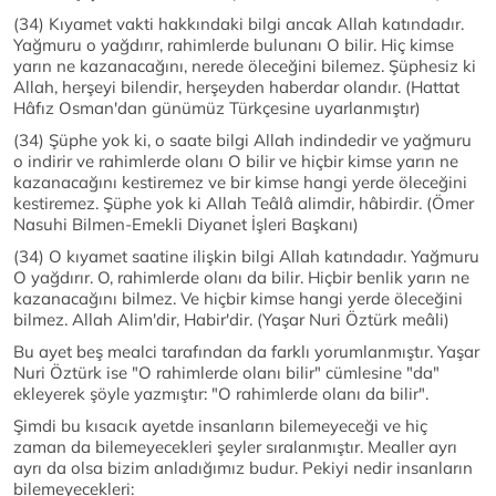
(34) Kıyamet vakti hakkındaki bilgi ancak Allah katındadır.
Yağmuru o yağdırır, rahimlerde bulunanı O bilir. Hiç kimse
yarın ne kazanacağını, nerede öleceğini bilemez. Şüphesiz ki
Allah, herşeyi bilendir, herşeyden haberdar olandır. (Hattat
Hâfız Osman'dan günümüz Türkçesine uyarlanmıştır)
(34) Şüphe yok ki, o saate bilgi Allah indindedir ve yağmuru
o indirir ve rahimlerde olanı O bilir ve hiçbir kimse yarın ne
kazanacağını kestiremez ve bir kimse hangi yerde öleceğini
kestiremez. Şüphe yok ki Allah Teâlâ alimdir, hâbirdir. (Ömer
Nasuhi Bilmen-Emekli Diyanet İşleri Başkanı)
(34) O kıyamet saatine ilişkin bilgi Allah katındadır. Yağmuru
O yağdırır. O, rahimlerde olanı da bilir. Hiçbir benlik yarın ne
kazanacağını bilmez. Ve hiçbir kimse hangi yerde öleceğini
bilmez. Allah Alim'dir, Habir'dir. (Yaşar Nuri Öztürk meâli)
Bu ayet beş mealci tarafından da farklı yorumlanmıştır. Yaşar
Nuri Öztürk ise "O rahimlerde olanı bilir" cümlesine "da"
ekleyerek şöyle yazmıştır: "O rahimlerde olanı da bilir".
Şimdi bu kısacık ayetde insanların bilemeyeceği ve hiç
zaman da bilemeyecekleri şeyler sıralanmıştır. Mealler ayrı
ayrı da olsa bizim anladığımız budur. Pekiyi nedir insanların
bilemeyecekleri: