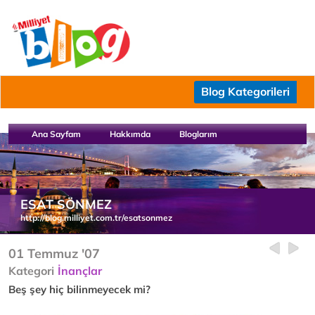
Blog Kategorileri
Ana Sayfam
Hakkımda
Bloglarım
ESAT SÖNMEZ
http://blog.milliyet.com.tr/esatsonmez
01 Temmuz '07
Kategori
İnançlar
Beş şey hiç bilinmeyecek mi?