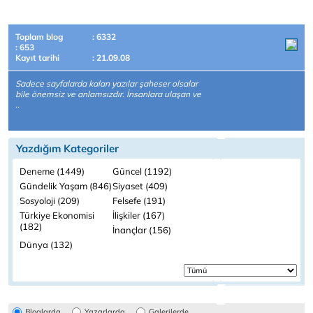
Toplam blog
: 6332
: 653
Kayıt tarihi
: 21.09.08
Sadece sayfalarda kalan yazılar şaheser olsalar
bile önemsiz ve anlamsızdır. İnsanlara ulaşan ve
..
Yazdığım Kategoriler
Deneme (1449)
Güncel (1192)
Gündelik Yaşam (846)
Siyaset (409)
Sosyoloji (209)
Felsefe (191)
Türkiye Ekonomisi
İlişkiler (167)
(182)
İnançlar (156)
Dünya (132)
Bloglarda
Yazarlarda
Galerilerde