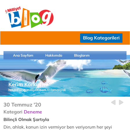
Blog Kategorileri
Ana Sayfam
Hakkımda
Bloglarım
Kerim Korkut
http://blog.milliyet.com.tr/amasyali
30 Temmuz '20
Kategori
Deneme
Bilinçli Olmak Şartıyla
Din, ahlak, kanun izin vermiyor ben veriyorum her şeyi