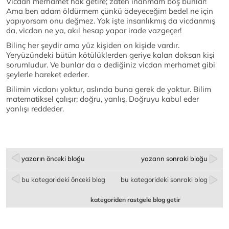
Vicdan merhamet hak getire; zaten inanmam boş bunlar!
Ama ben adam öldürmem çünkü ödeyeceğim bedel ne için
yapıyorsam onu değmez. Yok işte insanlıkmış da vicdanmış
da, vicdan ne ya, akıl hesap yapar irade vazgeçer!
Bilinç her şeydir ama yüz kişiden on kişide vardır.
Yeryüzündeki bütün kötülüklerden geriye kalan doksan kişi
sorumludur. Ve bunlar da o dediğiniz vicdan merhamet gibi
şeylerle hareket ederler.
Bilimin vicdanı yoktur, aslında buna gerek de yoktur. Bilim
matematiksel çalışır; doğru, yanlış. Doğruyu kabul eder
yanlışı reddeder.
yazarın önceki bloğu
yazarın sonraki bloğu
bu kategorideki önceki blog
bu kategorideki sonraki blog
kategoriden rastgele blog getir