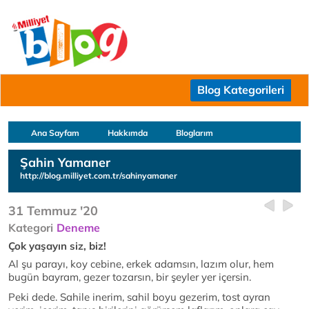
Blog Kategorileri
Ana Sayfam
Hakkımda
Bloglarım
Şahin Yamaner
http://blog.milliyet.com.tr/sahinyamaner
31 Temmuz '20
Kategori
Deneme
Çok yaşayın siz, biz!
Al şu parayı, koy cebine, erkek adamsın, lazım olur, hem
bugün bayram, gezer tozarsın, bir şeyler yer içersin.
Peki dede. Sahile inerim, sahil boyu gezerim, tost ayran