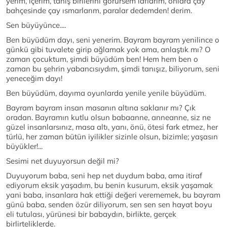
yerim, içerim, tanış birilerini görürsem laflarım, onlara çay
bahçesinde çay ısmarlarım, paralar dedemden! derim.
Sen büyüyünce....
Ben büyüdüm dayı, seni yenerim. Bayram bayram yenilince o
günkü gibi tuvalete girip ağlamak yok ama, anlaştık mı? O
zaman çocuktum, şimdi büyüdüm ben! Hem hem ben o
zaman bu şehrin yabancısıydım, şimdi tanışız, biliyorum, seni
yeneceğim dayı!
Ben büyüdüm, dayıma oyunlarda yenile yenile büyüdüm.
Bayram bayram insan masanın altına saklanır mı? Çık
oradan. Bayramın kutlu olsun babaanne, anneanne, siz ne
güzel insanlarsınız, masa altı, yanı, önü, ötesi fark etmez, her
türlü, her zaman bütün iyilikler sizinle olsun, bizimle; yaşasın
büyükler!...
Sesimi net duyuyorsun değil mi?
Duyuyorum baba, seni hep net duydum baba, ama itiraf
ediyorum eksik yaşadım, bu benin kusurum, eksik yaşamak
yani baba, insanlara hak ettiği değeri verememek, bu bayram
günü baba, senden özür diliyorum, sen sen sen hayat boyu
eli tutulası, yürünesi bir babaydın, birlikte, gerçek
birlirteliklerde.