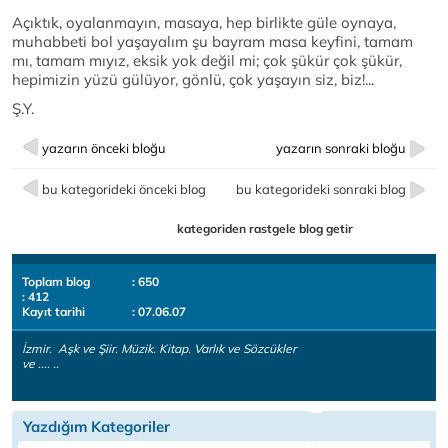
Açıktık, oyalanmayın, masaya, hep birlikte güle oynaya,
muhabbeti bol yaşayalım şu bayram masa keyfini, tamam
mı, tamam mıyız, eksik yok değil mi; çok şükür çok şükür,
hepimizin yüzü gülüyor, gönlü, çok yaşayın siz, biz!...
Ş.Y.
yazarın önceki bloğu
yazarın sonraki bloğu
bu kategorideki önceki blog
bu kategorideki sonraki blog
kategoriden rastgele blog getir
Toplam blog
: 650
: 412
Kayıt tarihi
: 07.06.07
İzmir. Aşk ve Şiir. Müzik. Kitap. Varlık ve Sözcükler
ve .... ..
Yazdığım Kategoriler