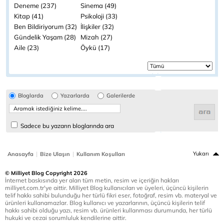
Deneme (237)
Sinema (49)
Kitap (41)
Psikoloji (33)
Ben Bildiriyorum (32)
İlişkiler (32)
Gündelik Yaşam (28)
Mizah (27)
Aile (23)
Öykü (17)
Bloglarda
Yazarlarda
Galerilerde
Sadece bu yazarın bloglarında ara
|
|
Yukarı
Anasayfa
Bize Ulaşın
Kullanım Koşulları
© Milliyet Blog Copyright 2026
İnternet baskısında yer alan tüm metin, resim ve içeriğin hakları
milliyet.com.tr'ye aittir. Milliyet Blog kullanıcıları ve üyeleri, üçüncü kişilerin
telif hakkı sahibi bulunduğu her türlü fikri eser, fotoğraf, resim vb. materyal ve
ürünleri kullanamazlar. Blog kullanıcı ve yazarlarının, üçüncü kişilerin telif
hakkı sahibi olduğu yazı, resim vb. ürünleri kullanması durumunda, her türlü
hukuki ve cezai sorumluluk kendilerine aittir.