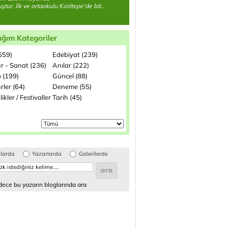
tur. İlk ve ortaokulu Kızıltepe'de bit..
ığım Kategoriler
(659)
Edebiyat (239)
ür - Sanat (236)
Anılar (222)
p (199)
Güncel (88)
rler (64)
Deneme (55)
likler / Festivaller
Tarih (45)
glarda
Yazarlarda
Galerilerde
ece bu yazarın bloglarında ara