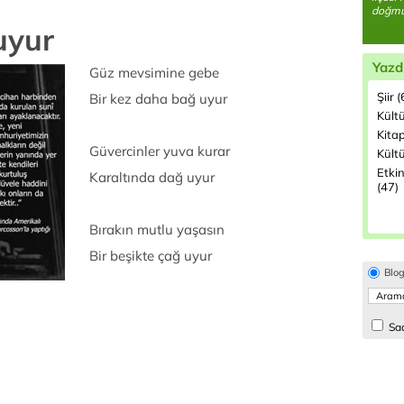
doğmuş
uyur
Yazd
Güz mevsimine gebe
Şiir 
Bir kez daha bağ uyur
Kült
Kita
Güvercinler yuva kurar
Kültü
Etkin
Karaltında dağ uyur
(47)
Bırakın mutlu yaşasın
Bir beşikte çağ uyur
Blo
Sad