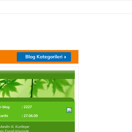
Blog Kategorileri
m blog
: 2227
tarihi
: 27.06.09
ardin ili, Kızıltepe
'nin Esenli köyünde