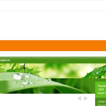
loglarım
Topla
: 832
Kayıt 
1946 M
ilçesi