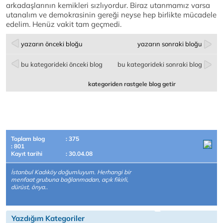
arkadaşlarının kemikleri sızlıyordur. Biraz utanmamız varsa
utanalım ve demokrasinin gereği neyse hep birlikte mücadele
edelim. Henüz vakit tam geçmedi.
yazarın önceki bloğu
yazarın sonraki bloğu
bu kategorideki önceki blog
bu kategorideki sonraki blog
kategoriden rastgele blog getir
Toplam blog
: 375
: 801
Kayıt tarihi
: 30.04.08
İstanbul Kadıköy doğumluyum. Herhangi bir
menfaat grubuna bağlanmadan, açık fikirli,
dürüst, önya..
Yazdığım Kategoriler