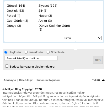
Güncel (164)
Siyaset (125)
Dostluk (52)
Şiir (6)
Futbol (4)
Haber (3)
Özel Günler (3)
Anılar (3)
Dünya (3)
Dünya Kadınlar Günü
(2)
Bloglarda
Yazarlarda
Galerilerde
Sadece bu yazarın bloglarında ara
|
|
Yukarı
Anasayfa
Bize Ulaşın
Kullanım Koşulları
© Milliyet Blog Copyright 2026
İnternet baskısında yer alan tüm metin, resim ve içeriğin hakları
milliyet.com.tr'ye aittir. Milliyet Blog kullanıcıları ve üyeleri, üçüncü kişilerin
telif hakkı sahibi bulunduğu her türlü fikri eser, fotoğraf, resim vb. materyal ve
ürünleri kullanamazlar. Blog kullanıcı ve yazarlarının, üçüncü kişilerin telif
hakkı sahibi olduğu yazı, resim vb. ürünleri kullanması durumunda, her türlü