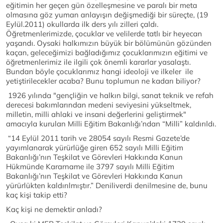
eğitimin her geçen gün özelleşmesine ve paralı bir meta
olmasına göz yuman anlayışın değişmediği bir süreçte, (19
Eylül.2011) okullarda ilk ders yılı zilleri çaldı.
Öğretmenlerimizde, çocuklar ve velilerde tatlı bir heyecan
yaşandı. Oysaki halkımızın büyük bir bölümünün gözünden
kaçan, geleceğimizi bağladığımız çocuklarımızın eğitimi ve
öğretmenlerimiz ile ilgili çok önemli kararlar yasalaştı.
Bundan böyle çocuklarımız hangi ideoloji ve ilkeler ile
yetiştirilecekler acaba? Bunu toplumun ne kadarı biliyor?
1926 yılında "gençliğin ve halkın bilgi, sanat teknik ve refah
derecesi bakımlarından medeni seviyesini yükseltmek,
milletin, milli ahlaki ve insani değerlerini geliştirmek"
amacıyla kurulan Milli Eğitim Bakanlığı’ndan “Milli” kaldırıldı.
“14 Eylül 2011 tarih ve 28054 sayılı Resmi Gazete’de
yayımlanarak yürürlüğe giren 652 sayılı Milli Eğitim
Bakanlığı’nın Teşkilat ve Görevleri Hakkında Kanun
Hükmünde Kararname ile 3797 sayılı Milli Eğitim
Bakanlığı’nın Teşkilat ve Görevleri Hakkında Kanun
yürürlükten kaldırılmıştır.” Deniliverdi denilmesine de, bunu
kaç kişi takip etti?
Kaç kişi ne demektir anladı?