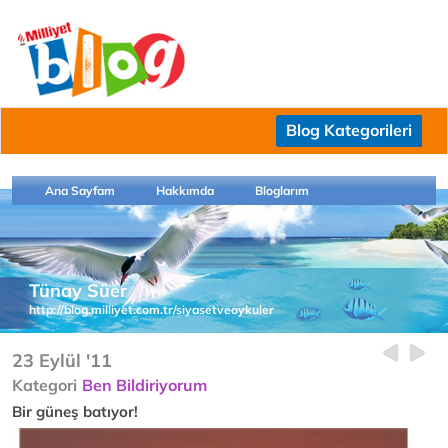
Blog Kategorileri
Ana Sayfam
Hakkımda
Bloglarım
Tünay Süer
http://blog.milliyet.com.tr/siyasetveoykuler
23 Eylül '11
Kategori
Ben Bildiriyorum
Bir güneş batıyor!