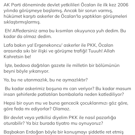
AK Parti döneminde devlet yetkilileri Öcalan ile ilk kez 2006
yılında görüşmeye başlamış. Ancak bir sorun varmış,
hükümet karşıtı askerler de Öcalan'la yaptıkları görüşmeleri
sıklaştırmışlarmış.
Eh! Affedersiniz ama bu kısımları okuyunca yuh dedim. Bu
kadar da olmaz dedim.
Lafa bakın ya! Ergenekoncu' askerler ile PKK, Öcalan
arasında sıkı bir ilişki ve görüşme trafiği! Tuuuh! Allah
Kahretsin be!
İşte, bedava dağıtılan gazete ile milletin bir bölümünün
beyni böyle yıkanıyor.
Ya, bu ne utanmazlık, bu ne aymazlıktır?
Bu kadar askerimiz boşuna mı can veriyor? Bu kadar masum
insan şehirlerde patlatılan bombalarla neden katlediliyor?
Hepsi bir oyun mu ve buna gencecik çocuklarımızı göz göre,
göre feda mı ediyorlar? Olamaz.
Bir devlet veya yetkilisi diyelim PKK ile nasıl pazarlığa
oturabilir? Ya biz burada tiyatro mu oynuyoruz?
Başbakan Erdoğan böyle bir konuşmayı şiddetle ret etmiş