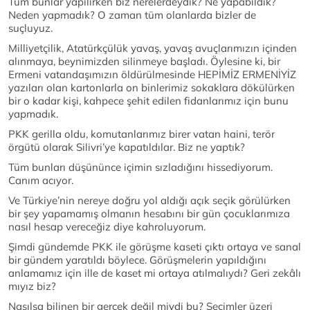
Tüm bunlar yapılırken biz nerelerdeydik? Ne yapabildik?
Neden yapmadık? O zaman tüm olanlarda bizler de
suçluyuz.
Milliyetçilik, Atatürkçülük yavaş, yavaş avuçlarımızın içinden
alınmaya, beynimizden silinmeye başladı. Öylesine ki, bir
Ermeni vatandaşımızın öldürülmesinde HEPİMİZ ERMENİYİZ
yazıları olan kartonlarla on binlerimiz sokaklara dökülürken
bir o kadar kişi, kahpece şehit edilen fidanlarımız için bunu
yapmadık.
PKK gerilla oldu, komutanlarımız birer vatan haini, terör
örgütü olarak Silivri’ye kapatıldılar. Biz ne yaptık?
Tüm bunları düşününce içimin sızladığını hissediyorum.
Canım acıyor.
Ve Türkiye’nin nereye doğru yol aldığı açık seçik görülürken
bir şey yapamamış olmanın hesabını bir gün çocuklarımıza
nasıl hesap vereceğiz diye kahroluyorum.
Şimdi gündemde PKK ile görüşme kaseti çıktı ortaya ve sanal
bir gündem yaratıldı böylece. Görüşmelerin yapıldığını
anlamamız için ille de kaset mi ortaya atılmalıydı? Geri zekâlı
mıyız biz?
Nasılsa bilinen bir gerçek değil miydi bu? Seçimler üzeri