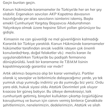
Geçin bunları geçin.
Kanun hükmünde kararnameler ile Türkiye’de her an her şey
olabilir. Ergenekon savcıları AKP Kapatma davasının
hazırlığında yer alan savcıların isimlerini istemiş. Başta
emekli Cumhuriyet Yargıtay Başsavcısı Abdurrahman
Yalçınkaya olmak üzere hepsine Silivri yolları görünüyor bu
gidişle.
Kimsenin ne can güvenliği ne mal güvenliğinin kalmadığı
Karanlık bir Türkiye yaratıldı. Kanun Hükmünde kararnameler
hükümetler tarafından ancak ivedilik isteyen çok önemli
konularda(Harp, doğal felaketler vb.) meclis kararı ile
uygulanabilirken Türkiye’de bu padişah fermanına
dönüştürüldü. İvedi bir kararname ile T.B.M.M lisinin
kapatılmayacağı garantisi var mıdır?
Artık aklımızı başımıza alıp bir karar vermeliyiz. Partiler
olarak iç savaşlar ve birbirimizle dalaşacağımız yerde, ya tek
yumruk olup yumruğu indiririz ya da yumruğu biz yeriz. Ordu
yara aldı, hukuk siyasi oldu Atatürk Devrimleri yok oluyor
kısacası bir güneş batıyor. Bu ülkeye demokrasiyi, laik
cumhuriyeti getirmiş, bireyleri kulluktan çıkartıp özgürlüğüne
kavuşturmuş ve bunun için canını vermiş binlerce Çanakkale
şehitlerimizin, nenelerimizin, dedelerimizin, Atatürk ve silah