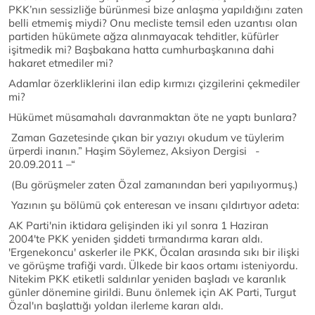
PKK’nın sessizliğe bürünmesi bize anlaşma yapıldığını zaten
belli etmemiş miydi? Onu mecliste temsil eden uzantısı olan
partiden hükümete ağza alınmayacak tehditler, küfürler
işitmedik mi? Başbakana hatta cumhurbaşkanına dahi
hakaret etmediler mi?
Adamlar özerkliklerini ilan edip kırmızı çizgilerini çekmediler
mi?
Hükümet müsamahalı davranmaktan öte ne yaptı bunlara?
Zaman Gazetesinde çıkan bir yazıyı okudum ve tüylerim
ürperdi inanın.” Haşim Söylemez, Aksiyon Dergisi -
20.09.2011 –“
(Bu görüşmeler zaten Özal zamanından beri yapılıyormuş.)
Yazının şu bölümü çok enteresan ve insanı çıldırtıyor adeta:
AK Parti'nin iktidara gelişinden iki yıl sonra 1 Haziran
2004'te PKK yeniden şiddeti tırmandırma kararı aldı.
'Ergenekoncu' askerler ile PKK, Öcalan arasında sıkı bir ilişki
ve görüşme trafiği vardı. Ülkede bir kaos ortamı isteniyordu.
Nitekim PKK etiketli saldırılar yeniden başladı ve karanlık
günler dönemine girildi. Bunu önlemek için AK Parti, Turgut
Özal'ın başlattığı yoldan ilerleme kararı aldı.