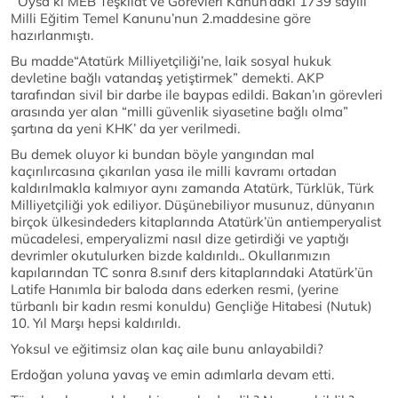
Oysa ki MEB Teşkilat ve Görevleri Kanun’daki 1739 sayılı
Milli Eğitim Temel Kanunu’nun 2.maddesine göre
hazırlanmıştı.
Bu madde“Atatürk Milliyetçiliği’ne, laik sosyal hukuk
devletine bağlı vatandaş yetiştirmek” demekti. AKP
tarafından sivil bir darbe ile baypas edildi. Bakan’ın görevleri
arasında yer alan “milli güvenlik siyasetine bağlı olma”
şartına da yeni KHK’ da yer verilmedi.
Bu demek oluyor ki bundan böyle yangından mal
kaçırılırcasına çıkarılan yasa ile milli kavramı ortadan
kaldırılmakla kalmıyor aynı zamanda Atatürk, Türklük, Türk
Milliyetçiliği yok ediliyor. Düşünebiliyor musunuz, dünyanın
birçok ülkesindeders kitaplarında Atatürk’ün antiemperyalist
mücadelesi, emperyalizmi nasıl dize getirdiği ve yaptığı
devrimler okutulurken bizde kaldırıldı.. Okullarımızın
kapılarından TC sonra 8.sınıf ders kitaplarındaki Atatürk’ün
Latife Hanımla bir baloda dans ederken resmi, (yerine
türbanlı bir kadın resmi konuldu) Gençliğe Hitabesi (Nutuk)
10. Yıl Marşı hepsi kaldırıldı.
Yoksul ve eğitimsiz olan kaç aile bunu anlayabildi?
Erdoğan yoluna yavaş ve emin adımlarla devam etti.