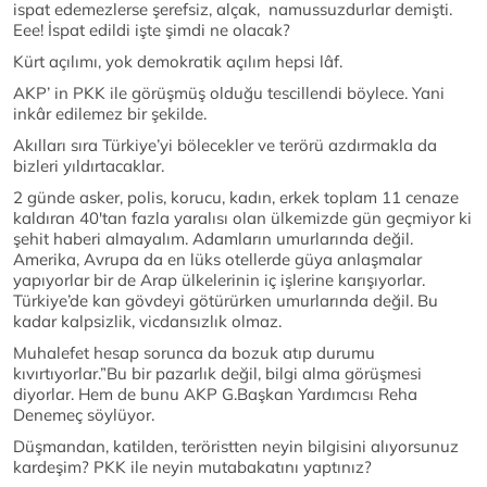
ispat edemezlerse şerefsiz, alçak, namussuzdurlar demişti.
Eee! İspat edildi işte şimdi ne olacak?
Kürt açılımı, yok demokratik açılım hepsi lâf.
AKP’ in PKK ile görüşmüş olduğu tescillendi böylece. Yani
inkâr edilemez bir şekilde.
Akılları sıra Türkiye’yi bölecekler ve terörü azdırmakla da
bizleri yıldırtacaklar.
2 günde asker, polis, korucu, kadın, erkek toplam 11 cenaze
kaldıran 40'tan fazla yaralısı olan ülkemizde gün geçmiyor ki
şehit haberi almayalım. Adamların umurlarında değil.
Amerika, Avrupa da en lüks otellerde güya anlaşmalar
yapıyorlar bir de Arap ülkelerinin iç işlerine karışıyorlar.
Türkiye’de kan gövdeyi götürürken umurlarında değil. Bu
kadar kalpsizlik, vicdansızlık olmaz.
Muhalefet hesap sorunca da bozuk atıp durumu
kıvırtıyorlar.”Bu bir pazarlık değil, bilgi alma görüşmesi
diyorlar. Hem de bunu AKP G.Başkan Yardımcısı Reha
Denemeç söylüyor.
Düşmandan, katilden, teröristten neyin bilgisini alıyorsunuz
kardeşim? PKK ile neyin mutabakatını yaptınız?