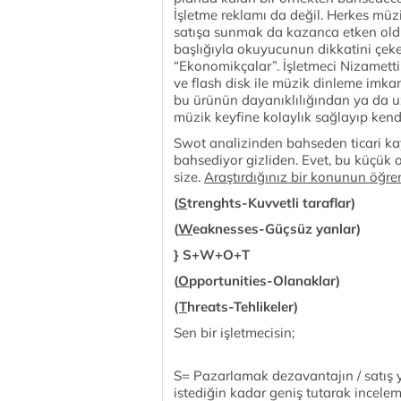
İşletme reklamı da değil. Herkes müzik
satışa sunmak da kazanca etken oldu
başlığıyla okuyucunun dikkatini çek
“Ekonomikçalar”. İşletmeci Nizametti
ve flash disk ile müzik dinleme imkan
bu ürünün dayanıklılığından ya da u
müzik keyfine kolaylık sağlayıp kendi
Swot analizinden bahseden ticari ka
bahsediyor gizliden. Evet, bu küçük 
size.
Araştırdığınız bir konunun öğrenm
(
S
trenghts-Kuvvetli taraflar)
(
W
eaknesses-Güçsüz yanlar)
} S+W+O+T
(
O
pportunities-Olanaklar)
(
T
hreats-Tehlikeler)
Sen bir işletmecisin;
S= Pazarlamak dezavantajın / satış y
istediğin kadar geniş tutarak incelem