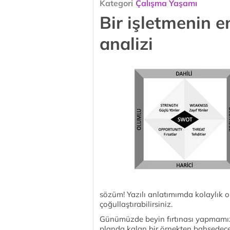
Kategori
Çalışma Yaşamı
Bir işletmenin e
analizi
sözüm! Yazılı anlatımımda kolaylık ol
çoğullaştırabilirsiniz.
Günümüzde beyin fırtınası yapmamıza
planda kalan bir örnekten bahsedec