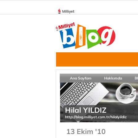
Milliyet
Ana Sayfam
Hakkımda
B
Hilal YILDIZ
http://blog.milliyet.com.tr/hilalyildiz
13 Ekim '10