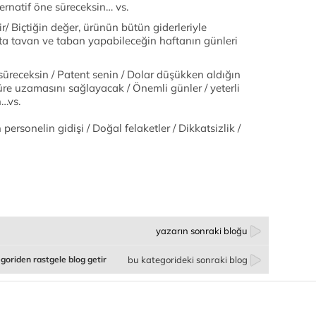
ternatif öne süreceksin… vs.
r/ Biçtiğin değer, ürünün bütün giderleriyle
tta tavan ve taban yapabileceğin haftanın günleri
üreceksin / Patent senin / Dolar düşükken aldığın
üre uzamasını sağlayacak / Önemli günler / yeterli
…vs.
ersonelin gidişi / Doğal felaketler / Dikkatsizlik /
yazarın sonraki bloğu
goriden rastgele blog getir
bu kategorideki sonraki blog