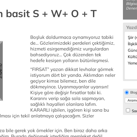
Bilgis
Denem
n basit S + W+ O + T
Yazd
Boşluk doldurmaca oynamıyoruz tabiki
Şiir 
de… Gözlerimizdeki perdeleri çektiğimiz,
İlişki
hizmeti esirgemediğimiz vurgulardan
Günc
bahsediyoruz… Çok düzenden tek
Kültü
hedefe kesişen yolların bütünleşmesi.
Yeme
“FIRSAT” yazan dikkat levhalar görmek
istiyorum dört bir yanda. Aklımdan neler
geçiyor kimse bilemez, ben dile
dökmeyince. Uyanmayanlar uyansın!
Kişiye göre değişir fırsatlar tabi ki.
Blo
Kararını verip sağa sola sapmayan,
sağlıklı hayalleri olanlara lafım.
KARARLI işbilen, işgören kişi sana bu
Sad
ması için tekil anlatmaya çalışacağım. Sizler
 bile gerek yok örnekler için. Ben biraz daha arka
eğim. Burada değinmek istediğim memleket değil.