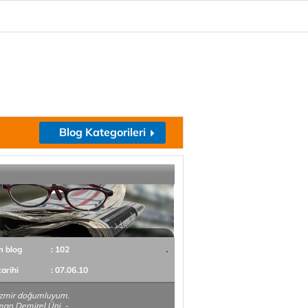
Blog Kategorileri
m blog
: 102
tarihi
: 07.06.10
İzmir doğumluyum.
an Demirel Üni. -