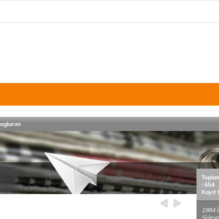
loglarım
Topla
: 654
Kayıt 
1984 
Süleym