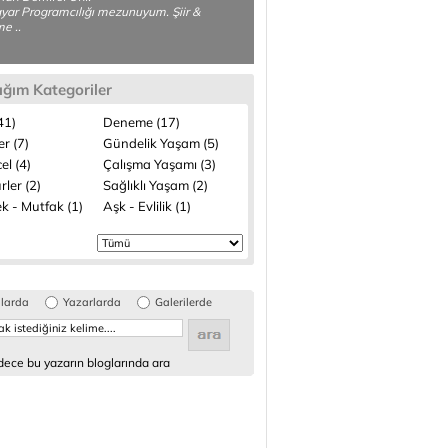
ayar Programcılığı mezunuyum. Şiir &
e ..
ığım Kategoriler
(41)
Deneme (17)
ler (7)
Gündelik Yaşam (5)
el (4)
Çalışma Yaşamı (3)
rler (2)
Sağlıklı Yaşam (2)
k - Mutfak (1)
Aşk - Evlilik (1)
glarda
Yazarlarda
Galerilerde
ece bu yazarın bloglarında ara