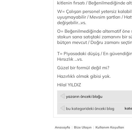
kitlenin fırsatı / Beğenilmediğinde al
W= Çalışan personel yetersiz kalabili
uyuşmayabilir / Mevsim şartları / Ha
değişebilir…vs.
O= Beğenilmediğinde alternatif öne s
stokun sana satıştaki zamanını bir s
bütçen mevcut / Doğru zamanı seçtin
T= Piyasadaki düşüş / En güvendiğin p
Hırsızlık …vs.
Güzel bir formül değil mi?
Hazırlıklı olmak gibisi yok.
Hilal YILDIZ
yazarın önceki bloğu
bu kategorideki önceki blog
kate
|
|
Anasayfa
Bize Ulaşın
Kullanım Koşulları