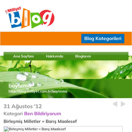
Blog Kategorileri
Ana Sayfam
Hakkımda
Bloglarım
baytema
http://blog.milliyet.com.tr/baytema
31 Ağustos '12
Kategori
Ben Bildiriyorum
Birleşmiş Milletler = Barış Maalesef