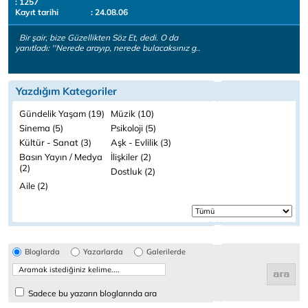
: 1257
Kayıt tarihi
: 24.08.06
Bir şair, bize Güzellikten Söz Et, dedi. O da
yanıtladı: ''Nerede arayıp, nerede bulacaksınız g..
Yazdığım Kategoriler
Gündelik Yaşam (19)
Müzik (10)
Sinema (5)
Psikoloji (5)
Kültür - Sanat (3)
Aşk - Evlilik (3)
Basın Yayın / Medya
İlişkiler (2)
(2)
Dostluk (2)
Aile (2)
Bloglarda
Yazarlarda
Galerilerde
Sadece bu yazarın bloglarında ara