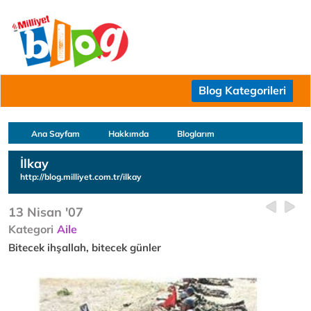
Blog Kategorileri
Ana Sayfam
Hakkımda
Bloglarım
İlkay
http://blog.milliyet.com.tr/ilkay
13 Nisan '07
Kategori
Aile
Bitecek ihşallah, bitecek günler