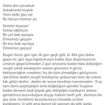
Daha dün çocuktuk
Sokaklarda koştuk
Yarın belki göç var
Bu dünya olamaz ya
Seneler koşuyor
Gülüp ağlatıyor
Bir yol bak aynaya
Ömrümüz geçiyor
Bir kez bak aynaya
Ömrümüz geçiyor
Bugün İkinci gün işte, ilk gün geçti gitti, bi 364 gün daha
geçer mi, göz açıp kapanıncaya kadar diye düşünüyorum,
umarım geçer.Gitmeden 2 gün öncesine kadar hala didiştiğim
sevgili erkek kardeşimin askere gitmesini 4 gözle
bekleyeceğimi umarken, hiç de öyle olmadığını görüyorum
işte.Gitme dedim sevgili kardeşime, gidiyorsan beni de sırtına
tak götür dedim , dedim de sonra kendime inanamadım . 9 ay
aynı karnı paylaştığım ama doğduğum günden bugüne
kadar devamlı kedi köpek gibi didiştiğim kardeşimi askere
gönderince bulunduğum duygu halinin tarifi yok , birimize bir
şey olsa, moralimiz bozulsa bunu hissedip üzülen
kardeşleriz. O gitti ama benim bir parçam da gitti sanki.