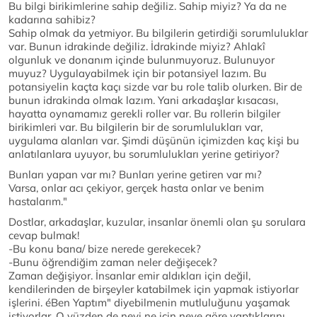
Bu bilgi birikimlerine sahip değiliz. Sahip miyiz? Ya da ne
kadarına sahibiz?
Sahip olmak da yetmiyor. Bu bilgilerin getirdiği sorumluluklar
var. Bunun idrakinde değiliz. İdrakinde miyiz? Ahlakî
olgunluk ve donanım içinde bulunmuyoruz. Bulunuyor
muyuz? Uygulayabilmek için bir potansiyel lazım. Bu
potansiyelin kaçta kaçı sizde var bu role talib olurken. Bir de
bunun idrakinda olmak lazım. Yani arkadaşlar kısacası,
hayatta oynamamız gerekli roller var. Bu rollerin bilgiler
birikimleri var. Bu bilgilerin bir de sorumlulukları var,
uygulama alanları var. Şimdi düşünün içimizden kaç kişi bu
anlatılanlara uyuyor, bu sorumlulukları yerine getiriyor?
Bunları yapan var mı? Bunları yerine getiren var mı?
Varsa, onlar acı çekiyor, gerçek hasta onlar ve benim
hastalarım."
Dostlar, arkadaşlar, kuzular, insanlar önemli olan şu sorulara
cevap bulmak!
-Bu konu bana/ bize nerede gerekecek?
-Bunu öğrendiğim zaman neler değişecek?
Zaman değişiyor. İnsanlar emir aldıkları için değil,
kendilerinden de birşeyler katabilmek için yapmak istiyorlar
işlerini. éBen Yaptım" diyebilmenin mutluluğunu yaşamak
istiyorlar. O yüzden de neyi ne için neye göre yaptıklarını