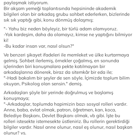
paylaşmak istiyorum.
Bir akşam yemeği toplantısında hepsininde akademik
bilgileri olan bir arkadaş grubu sohbet ederlerken, bizlerinde
sık sık yaptığı gibi, konu dönmüş dolaşmış;
"- Yahu biz neden böyleyiz, bir türlü adam olamıyoruz.
-Yok kardeşim, daha da olamayız, kimse ne yaptığını bilmiyor
ki!
-Bu kadar insan var, nasıl olsun?"
Ve benzeri şikayet ifadeleri ile memleket ve ülke kurtarmaya
gelmiş. Sohbet ilerlemiş, örnekler çoğalmış, en sonunda
içlerinden biri konuşmalara pekte katılmayan bir
arkadaşlarına dönerek, biraz da sitemkâr bir eda ile;
"-Hadi bakalım bir şeyler de sen söyle. İçimizde toplum bilim
okuyan, Psikolog olan sensin." demiş.
Arkadaşları şöyle bir yerinde doğrulmuş ve başlamış
konuşmaya;
"-Arkadaşlar, toplumda hapimizin bazı sosyal rolleri vardır.
Anne, baba, evlat olmak, patron, öğretmen, karı, koca,
Belediye Başkanı, Devlet Başkanı olmak, vb gibi. İşte bu
rolleri istesekte istemesekte üstleniriz. Bu rollerin gerektirdiği
bilgiler vardır. Nasıl anne olunur, nasıl eş olunur, nasıl başkan
olunur? vs.