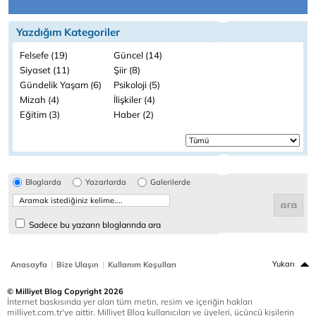
Yazdığım Kategoriler
Felsefe (19)
Güncel (14)
Siyaset (11)
Şiir (8)
Gündelik Yaşam (6)
Psikoloji (5)
Mizah (4)
İlişkiler (4)
Eğitim (3)
Haber (2)
Bloglarda
Yazarlarda
Galerilerde
Sadece bu yazarın bloglarında ara
|
|
Yukarı
Anasayfa
Bize Ulaşın
Kullanım Koşulları
© Milliyet Blog Copyright 2026
İnternet baskısında yer alan tüm metin, resim ve içeriğin hakları
milliyet.com.tr'ye aittir. Milliyet Blog kullanıcıları ve üyeleri, üçüncü kişilerin