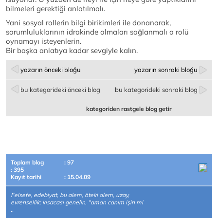
bilmeleri gerektiği anlatılmalı.
Yani sosyal rollerin bilgi birikimleri ile donanarak,
sorumluluklarının idrakinde olmaları sağlanmalı o rolü
oynamayı isteyenlerin.
Bir başka anlatıya kadar sevgiyle kalın.
yazarın önceki bloğu
yazarın sonraki bloğu
bu kategorideki önceki blog
bu kategorideki sonraki blog
kategoriden rastgele blog getir
Toplam blog
: 97
: 395
Kayıt tarihi
: 15.04.09
Felsefe, edebiyat, bu alem, öteki alem, uzay,
evrensellik; kısacası genelin, "aman canım işin mi
..