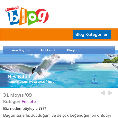
Blog Kategorileri
Ana Sayfam
Hakkımda
Bloglarım
Nev Nihal
http://blog.milliyet.com.tr/ninev
31 Mayıs '09
Kategori
Felsefe
Biz neden böyleyiz ????
Bugün sizlerle, duyduğum ve de çok beğendğim bir anlatıyı