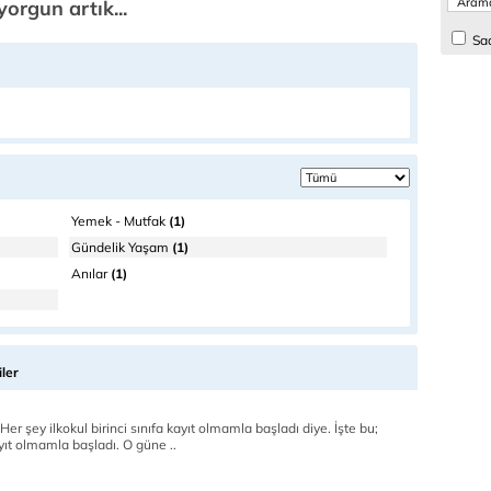
orgun artık...
Sad
Yemek - Mutfak
(1)
Gündelik Yaşam
(1)
Anılar
(1)
ler
 Her şey ilkokul birinci sınıfa kayıt olmamla başladı diye. İşte bu;
kayıt olmamla başladı. O güne ..