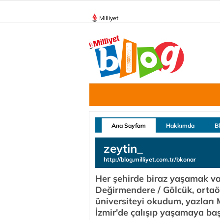
Milliyet
Ana Sayfam
Hakkımda
B
zeytin_
http://blog.milliyet.com.tr/bkonar
Her şehirde biraz yaşamak va
Değirmendere / Gölcük, orta
üniversiteyi okudum, yazları M
İzmir'de çalışıp yaşamaya ba