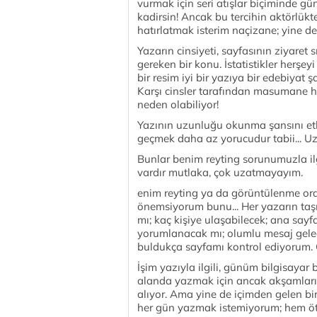
vurmak için seri atışlar biçiminde gü
kadirsin! Ancak bu tercihin aktörlükt
hatırlatmak isterim naçizane; yine de k
Yazarın cinsiyeti, sayfasının ziyare
gereken bir konu. İstatistikler herşe
bir resim iyi bir yazıya bir edebiyat
Karşı cinsler tarafından masumane 
neden olabiliyor!
Yazının uzunluğu okunma şansını etki
geçmek daha az yorucudur tabii... Uzu
Bunlar benim reyting sorunumuzla i
vardır mutlaka, çok uzatmayayım.
enim reyting ya da görüntülenme oran
önemsiyorum bunu... Her yazarın taşı
mı; kaç kişiye ulaşabilecek; ana say
yorumlanacak mı; olumlu mesaj gelec
buldukça sayfamı kontrol ediyorum.
İşim yazıyla ilgili, günüm bilgisayar
alanda yazmak için ancak akşamları 
alıyor. Ama yine de içimden gelen bir
her gün yazmak istemiyorum; hem öt