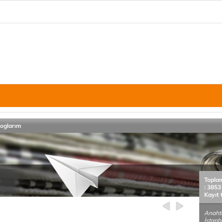
loglarım
Topla
: 3853
Kayıt 
Anahta
İstanbu