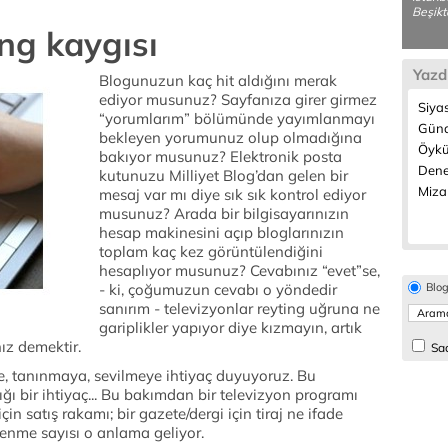
Beşikt
ng kaygısı
Yazd
Blogunuzun kaç hit aldığını merak
ediyor musunuz? Sayfanıza girer girmez
Siyas
“yorumlarım” bölümünde yayımlanmayı
Günd
bekleyen yorumunuz olup olmadığına
Öykü
bakıyor musunuz? Elektronik posta
Dene
kutunuzu Milliyet Blog’dan gelen bir
Miza
mesaj var mı diye sık sık kontrol ediyor
musunuz? Arada bir bilgisayarınızın
hesap makinesini açıp bloglarınızın
toplam kaç kez görüntülendiğini
hesaplıyor musunuz? Cevabınız “evet”se,
- ki, çoğumuzun cevabı o yöndedir
Blo
sanırım - televizyonlar reyting uğruna ne
gariplikler yapıyor diye kızmayın, artık
ız demektir.
Sad
e, tanınmaya, sevilmeye ihtiyaç duyuyoruz. Bu
ğı bir ihtiyaç... Bu bakımdan bir televizyon programı
için satış rakamı; bir gazete/dergi için tiraj ne ifade
lenme sayısı o anlama geliyor.