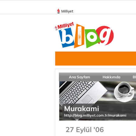
Milliyet
Ana Sayfam
Hakkımda
B
Murakami
http://blog.milliyet.com.tr/murakami
27 Eylül '06