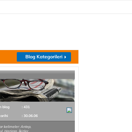
Blog Kategorileri
m blog
: 431
tarihi
: 30.06.06
r kelimeler: Antep,
l, Haziran, İkizler,