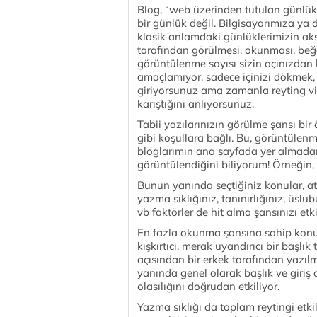
Blog, “web üzerinden tutulan günlük
bir günlük değil. Bilgisayarımıza ya
klasik anlamdaki günlüklerimizin aks
tarafından görülmesi, okunması, beğ
görüntülenme sayısı sizin açınızdan 
amaçlamıyor, sadece içinizi dökmek, a
giriyorsunuz ama zamanla reyting v
karıştığını anlıyorsunuz.
Tabii yazılarınızın görülme şansı bi
gibi koşullara bağlı. Bu, görüntülenme
bloglarımın ana sayfada yer almada
görüntülendiğini biliyorum! Örneğin,
Bunun yanında seçtiğiniz konular, at
yazma sıklığınız, tanınırlığınız, üslu
vb faktörler de hit alma şansınızı etki
En fazla okunma şansına sahip konu, t
kışkırtıcı, merak uyandırıcı bir başlık
açısından bir erkek tarafından yazıl
yanında genel olarak başlık ve giri
olasılığını doğrudan etkiliyor.
Yazma sıklığı da toplam reytingi etki