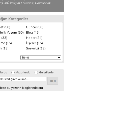
aş, MÜ İletişim Fakültesi, Gazetecilik. ..
ığım Kategoriler
et (58)
Güncel (50)
elik Yaşam (50)
Blog (45)
 (33)
Haber (24)
me (15)
İlişkiler (15)
h (13)
Sosyoloji (12)
glarda
Yazarlarda
Galerilerde
ece bu yazarın bloglarında ara