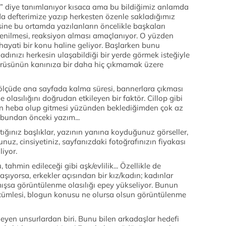
” diye tanımlanıyor kısaca ama bu bildiğimiz anlamda
 da defterimize yazıp herkesten özenle sakladığımız
ine bu ortamda yazılanların öncelikle başkaları
enilmesi, reaksiyon alması amaçlanıyor. O yüzden
hayati bir konu haline geliyor. Başlarken bunu
dınızı herkesin ulaşabildiği bir yerde görmek isteğiyle
irüsünün kanınıza bir daha hiç çıkmamak üzere
r ölçüde ana sayfada kalma süresi, bannerlara çıkması
 olasılığını doğrudan etkileyen bir faktör. Cillop gibi
n heba olup gitmesi yüzünden beklediğimden çok az
 bundan önceki yazım...
tığınız başlıklar, yazının yanına koyduğunuz görseller,
bunuz, cinsiyetiniz, sayfanızdaki fotoğrafınızın fiyakası
liyor.
ahmin edileceği gibi aşk/evlilik... Özellikle de
 taşıyorsa, erkekler açısından bir kız/kadın; kadınlar
mışsa görüntülenme olasılığı epey yükseliyor. Bunun
ş cümlesi, blogun konusu ne olursa olsun görüntülenme
leyen unsurlardan biri. Bunu bilen arkadaşlar hedefi