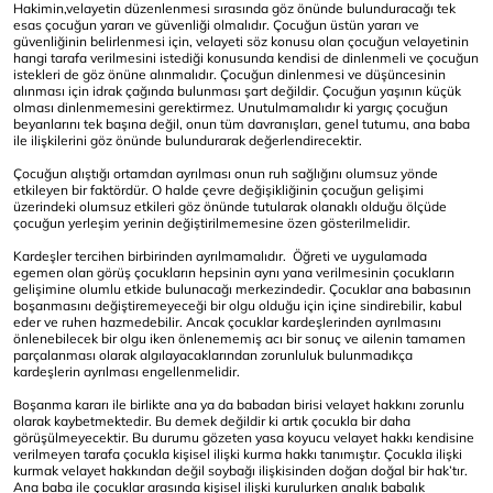
Hakimin,velayetin düzenlenmesi sırasında göz önünde bulunduracağı tek
esas çocuğun yararı ve güvenliği olmalıdır. Çocuğun üstün yararı ve
güvenliğinin belirlenmesi için, velayeti söz konusu olan çocuğun velayetinin
hangi tarafa verilmesini istediği konusunda kendisi de dinlenmeli ve çocuğun
istekleri de göz önüne alınmalıdır. Çocuğun dinlenmesi ve düşüncesinin
alınması için idrak çağında bulunması şart değildir. Çocuğun yaşının küçük
olması dinlenmemesini gerektirmez. Unutulmamalıdır ki yargıç çocuğun
beyanlarını tek başına değil, onun tüm davranışları, genel tutumu, ana baba
ile ilişkilerini göz önünde bulundurarak değerlendirecektir.
Çocuğun alıştığı ortamdan ayrılması onun ruh sağlığını olumsuz yönde
etkileyen bir faktördür. O halde çevre değişikliğinin çocuğun gelişimi
üzerindeki olumsuz etkileri göz önünde tutularak olanaklı olduğu ölçüde
çocuğun yerleşim yerinin değiştirilmemesine özen gösterilmelidir.
Kardeşler tercihen birbirinden ayrılmamalıdır. Öğreti ve uygulamada
egemen olan görüş çocukların hepsinin aynı yana verilmesinin çocukların
gelişimine olumlu etkide bulunacağı merkezindedir. Çocuklar ana babasının
boşanmasını değiştiremeyeceği bir olgu olduğu için içine sindirebilir, kabul
eder ve ruhen hazmedebilir. Ancak çocuklar kardeşlerinden ayrılmasını
önlenebilecek bir olgu iken önlenememiş acı bir sonuç ve ailenin tamamen
parçalanması olarak algılayacaklarından zorunluluk bulunmadıkça
kardeşlerin ayrılması engellenmelidir.
Boşanma kararı ile birlikte ana ya da babadan birisi velayet hakkını zorunlu
olarak kaybetmektedir. Bu demek değildir ki artık çocukla bir daha
görüşülmeyecektir. Bu durumu gözeten yasa koyucu velayet hakkı kendisine
verilmeyen tarafa çocukla kişisel ilişki kurma hakkı tanımıştır. Çocukla ilişki
kurmak velayet hakkından değil soybağı ilişkisinden doğan doğal bir hak’tır.
Ana baba ile çocuklar arasında kişisel ilişki kurulurken analık babalık