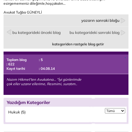
esirgememeniz dileğimle,hoşçakalın…
Avukat Tuğba GÜNEYLİ
yazarın sonraki bloğu
bu kategorideki önceki blog
bu kategorideki sonraki blog
kategoriden rastgele blog getir
Toplam blog
: 5
: 622
Kayıt tarihi
: 04.08.14
Nazım Hikmet'ten Avukatına... "İyi günlerimde
çok eller uzanır ellerime, Resmimi, suratım..
Yazdığım Kategoriler
Hukuk (5)