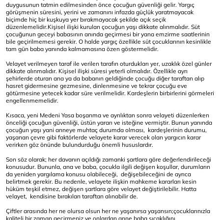
duygusunun tatmin edilmesinden önce çocuğun güvenliği gelir. Yargıç
görüşmenin süresini, yerini ve zamanını infazda güçlük yaratmayacak
biçimde hiç bir kuşkuya yer bırakmayacak şekilde açık seçik
düzenlemelidir.Kişisel ilişki kurulan çocuğun yaşı dikkate alınmalıdır. Süt
çocuğunun geceyi babasının anında geçirmesi bir yana emzirme saatlerinin
bile geçirilmemesi gerekir. O halde yargıç özellikle süt çocuklarının kesinlikle
tam gün baba yanında kalmamasına özen göstermelidir.
Velayet verilmeyen taraf ile verilen tarafın oturdukları yer, uzaklık özel günler
dikkate alınmalıdır. Kişisel ilişki süresi yeterli olmalıdır. Özellikle ayrı
şehirlerde oturan ana ya da babanın geldiğinde çocuğu diğer taraftan alıp
hasret gidermesine gezmesine, dinlenmesine ve tekrar çocuğu eve
götürmesine yetecek kadar süre verilmelidir. Kardeşlerin birbirlerini görmeleri
engellenmemelidir.
Kısaca, yeni Medeni Yasa boşanma ve ayrılıktan sonra velayeti düzenlerken
önceliği çocuğun güvenliği, üstün yararı ve isteğine vermiştir. Bunun yanında
çocuğun yaşı yani anneye muhtaç durumda olması, kardeşlerinin durumu,
yaşanan çevre gibi faktörlerde velayete karar verecek olan yargıcın karar
verirken göz önünde bulundurduğu önemli hususlardır.
Son söz olarak; her davanın açıldığı zamanki şartlara göre değerlendirileceği
konusudur. Bununla, ana ve baba, çocukla ilgili değişen koşullar, durumların
da yeniden yargılama konusu olabileceği, değişebileceğini de ayrıca
belirtmek gerekir. Bu nedenle, velayete ilişkin mahkeme kararları kesin
hüküm teşkil etmez, değişen şartlara göre velayet değiştirilebilir. Hatta
velayet, kendisine bırakılan taraftan alınabilir de.
Çiftler arasında her ne olursa olsun her ne yaşanırsa yaşansın;çocuklarınızla
kaliteli bir zaman geçirmeniz ve onlardan anne baba sıcaklığını