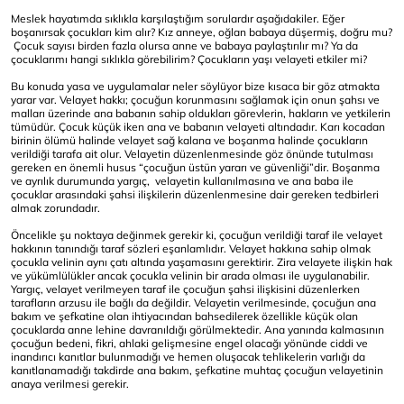
Meslek hayatımda sıklıkla karşılaştığım sorulardır aşağıdakiler. Eğer
boşanırsak çocukları kim alır? Kız anneye, oğlan babaya düşermiş, doğru mu?
Çocuk sayısı birden fazla olursa anne ve babaya paylaştırılır mı? Ya da
çocuklarımı hangi sıklıkla görebilirim? Çocukların yaşı velayeti etkiler mi?
Bu konuda yasa ve uygulamalar neler söylüyor bize kısaca bir göz atmakta
yarar var. Velayet hakkı; çocuğun korunmasını sağlamak için onun şahsı ve
malları üzerinde ana babanın sahip oldukları görevlerin, hakların ve yetkilerin
tümüdür. Çocuk küçük iken ana ve babanın velayeti altındadır. Karı kocadan
birinin ölümü halinde velayet sağ kalana ve boşanma halinde çocukların
verildiği tarafa ait olur. Velayetin düzenlenmesinde göz önünde tutulması
gereken en önemli husus “çocuğun üstün yararı ve güvenliği”dir. Boşanma
ve ayrılık durumunda yargıç, velayetin kullanılmasına ve ana baba ile
çocuklar arasındaki şahsi ilişkilerin düzenlenmesine dair gereken tedbirleri
almak zorundadır.
Öncelikle şu noktaya değinmek gerekir ki, çocuğun verildiği taraf ile velayet
hakkının tanındığı taraf sözleri eşanlamlıdır. Velayet hakkına sahip olmak
çocukla velinin aynı çatı altında yaşamasını gerektirir. Zira velayete ilişkin hak
ve yükümlülükler ancak çocukla velinin bir arada olması ile uygulanabilir.
Yargıç, velayet verilmeyen taraf ile çocuğun şahsi ilişkisini düzenlerken
tarafların arzusu ile bağlı da değildir. Velayetin verilmesinde, çocuğun ana
bakım ve şefkatine olan ihtiyacından bahsedilerek özellikle küçük olan
çocuklarda anne lehine davranıldığı görülmektedir. Ana yanında kalmasının
çocuğun bedeni, fikri, ahlaki gelişmesine engel olacağı yönünde ciddi ve
inandırıcı kanıtlar bulunmadığı ve hemen oluşacak tehlikelerin varlığı da
kanıtlanamadığı takdirde ana bakım, şefkatine muhtaç çocuğun velayetinin
anaya verilmesi gerekir.