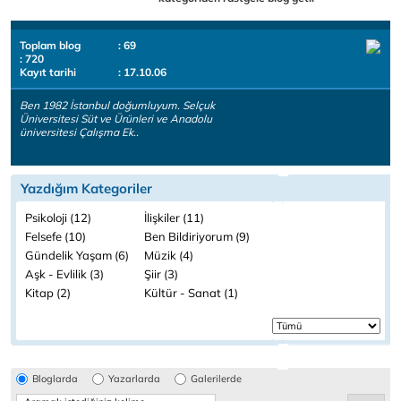
Toplam blog
: 69
: 720
Kayıt tarihi
: 17.10.06
Ben 1982 İstanbul doğumluyum. Selçuk
Üniversitesi Süt ve Ürünleri ve Anadolu
üniversitesi Çalışma Ek..
Yazdığım Kategoriler
Psikoloji (12)
İlişkiler (11)
Felsefe (10)
Ben Bildiriyorum (9)
Gündelik Yaşam (6)
Müzik (4)
Aşk - Evlilik (3)
Şiir (3)
Kitap (2)
Kültür - Sanat (1)
Bloglarda
Yazarlarda
Galerilerde