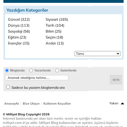
Yazdığım Kategoriler
Güncel (322)
Siyaset (165)
Dünya (113)
Tarih (104)
Sosyoloji (56)
Bilim (25)
Eğitim (23)
Seçim (18)
İnançlar (15)
Anılar (13)
Bloglarda
Yazarlarda
Galerilerde
Sadece bu yazarın bloglarında ara
|
|
Yukarı
Anasayfa
Bize Ulaşın
Kullanım Koşulları
© Milliyet Blog Copyright 2026
İnternet baskısında yer alan tüm metin, resim ve içeriğin hakları
milliyet.com.tr'ye aittir. Milliyet Blog kullanıcıları ve üyeleri, üçüncü kişilerin
telif hakkı sahibi bulunduğu her türlü fikri eser, fotoğraf, resim vb. materyal ve