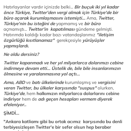
Hatırlayanlar vardır içinizde belki...
Bir buçuk iki yıl kadar
önce Türkiye,
Twitter'den vergi almak için Türkiye'de bir
büro açarak kurumlaşmasını istemişti...
Ama,
Twitter,
Türkiye'nin bu isteğini de
yapmamış ve
bir büro
açmamıştı...
Twitter'in kapatılması
gündeme gelmişti.
Hatırımda kaldığı kadar bazı vatandaşlarımız
"iletişim
özgürlüğü kısıtlanamaz"
gerekçesiyle
yürüyüşler
yapmışlardı.
Ne oldu dersiniz?
Twitter kapanmadı ve her yıl milyarlarca dolarımızı cebine
indirmeye devam etti... Üstelik de, bile bile insanlarımızın
ölmesine ve yaralanmasına yol açtı...
Ama, ABD
ve
batı ülkelerinde
kurumlaşmış ve
vergisini
veren Twitter,
bu ülkeler karşısında "suspus"
olurken,
Türkiye'de
, hem
halkımızın milyarlarca dolarlarını cebine
indiriyor
hem de
adı geçen hesapları vermem diyerek
efeleniyor..
ŞİMDİ...
"Ankara katliamı gibi bu ortak acımız karşısında bu denli
terbiyesizleşen Twitter'e bir sefer olsun hep beraber