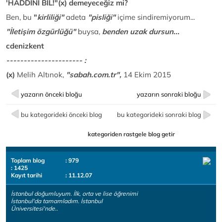
'HADDİNİ BİL!"(x) demeyeceğiz mi?
Ben, bu
"
kirliliği"
adeta
"pisliği"
içime sindiremiyorum...
"İletişim özgürlüğü"
buysa,
benden uzak dursun...
cdenizkent
---------------------- :
(x)
Melih Altınok,
"sabah.com.tr",
14 Ekim 2015
yazarın önceki bloğu
yazarın sonraki bloğu
bu kategorideki önceki blog
bu kategorideki sonraki blog
kategoriden rastgele blog getir
Toplam blog
: 979
: 1425
Kayıt tarihi
: 11.12.07
İstanbul doğumluyum. İlk, orta ve lise öğrenimi
İstanbul'da tamamladım. İstanbul
Üniversitesi'nde..