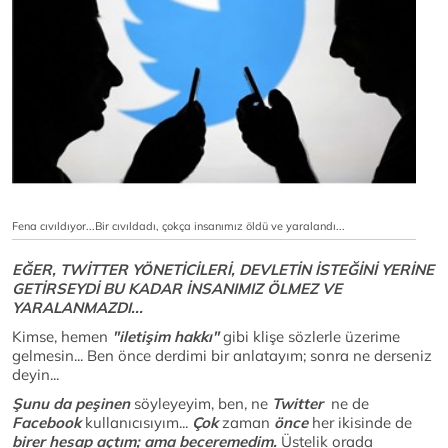
Fena cıvıldıyor...Bir cıvıldadı, çokça insanımız öldü ve yaralandı...
EĞER, TWİTTER YÖNETİCİLERİ, DEVLETİN İSTEĞİNİ YERİNE
GETİRSEYDİ BU KADAR İNSANIMIZ ÖLMEZ VE
YARALANMAZDI...
Kimse, hemen
"iletişim hakkı"
gibi klişe sözlerle üzerime
gelmesin... Ben önce derdimi bir anlatayım; sonra ne derseniz
deyin...
Şunu da peşinen
söyleyeyim, ben, ne
Twitter
ne de
Facebook
kullanıcısıyım...
Çok
zaman
önce
her ikisinde de
birer hesap açtım; ama beceremedim.
Üstelik orada