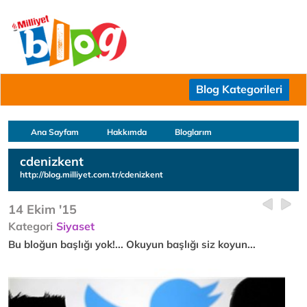
Blog Kategorileri
Ana Sayfam
Hakkımda
Bloglarım
cdenizkent
http://blog.milliyet.com.tr/cdenizkent
14 Ekim '15
Kategori
Siyaset
Bu bloğun başlığı yok!... Okuyun başlığı siz koyun...