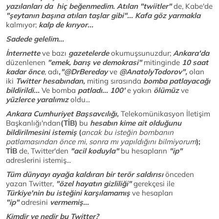
yazılanları da hiç beğenmedim.
Atılan "twiitler"
de, Kabe'de
"şeytanın başına atılan taşlar gibi"... Kafa göz yarmakla
kalmıyor;
kalp de kırıyor...
Sadede gelelim...
İnternette
ve bazı
gazetelerde
okumuşsunuzdur;
Ankara'da
düzenlenen
"emek, barış ve demokrasi"
mitinginde
10 saat
kadar önce
, adı
,"@DrBereday
ve
@AnatolyTodorov",
olan
iki
Twitter hesabından,
miting sırasında
bomba patlayacağı
bildirildi...
Ve bomba
patladı... 100'
e yakın
ölümüz
ve
yüzlerce yaralımız
oldu...
Ankara Cumhuriyet Başsavcılığı,
Telekomünikasyon İletişim
Başkanlığı'ndan
(
TİB
)
bu
hesabın kime ait olduğunu
bildirilmesini istemiş
(
ancak bu isteğin bombanın
patlamasından önce mi, sonra mı yapıldığını bilmiyorum
);
TİB
de, Twitter'den
"acil koduyla"
bu hesapların
"ip"
adreslerini istemiş...
Tüm dünyayı ayağa kaldıran bir terör saldırısı
önceden
yazan Twitter,
"özel hayatın gizliliği"
gerekçesi ile
Türkiye'nin bu isteğini karşılamamış
ve hesapları
"ip"
adresini
vermemiş...
Kimdir ve nedir bu Twitter?