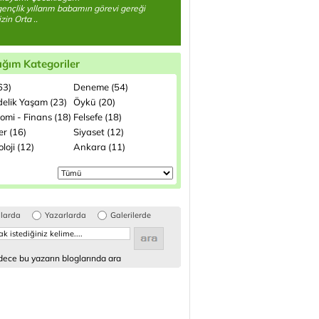
 gençlik yıllarım babamın görevi gereği
zin Orta ..
ığım Kategoriler
(63)
Deneme (54)
elik Yaşam (23)
Öykü (20)
omi - Finans (18)
Felsefe (18)
ler (16)
Siyaset (12)
loji (12)
Ankara (11)
glarda
Yazarlarda
Galerilerde
ece bu yazarın bloglarında ara