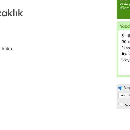
ve ilk
ülkemi
aklık
Yazd
Şiir 
Günd
Ekon
zihnim,
İlişki
Sosyo
Blo
Sad