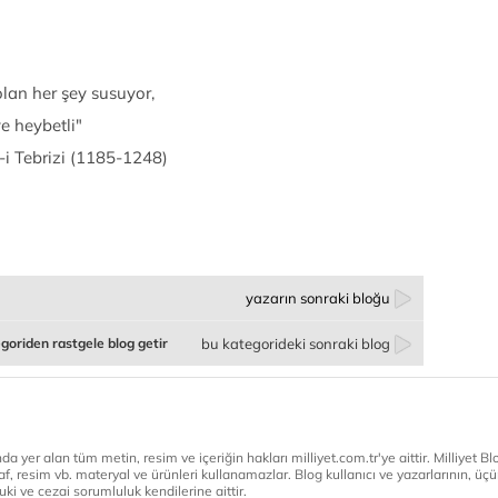
olan her şey susuyor,
 heybetli"
1185-1248)
yazarın sonraki bloğu
goriden rastgele blog getir
bu kategorideki sonraki blog
a yer alan tüm metin, resim ve içeriğin hakları milliyet.com.tr'ye aittir. Milliyet Blog
af, resim vb. materyal ve ürünleri kullanamazlar. Blog kullanıcı ve yazarlarının, üçün
ki ve cezai sorumluluk kendilerine aittir.