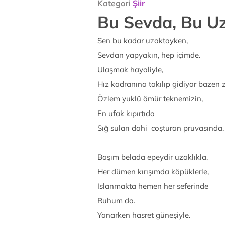
Kategori
Şiir
Bu Sevda, Bu Uz
Sen bu kadar uzaktayken,
Sevdan yapyakın, hep içimde.
Ulaşmak hayaliyle,
Hız kadranına takılıp gidiyor bazen 
Özlem yuklü ömür teknemizin,
En ufak kıpırtıda
Sığ suları dahi coşturan pruvasında.
Başım belada epeydir uzaklıkla,
Her dümen kırışımda köpüklerle,
Islanmakta hemen her seferinde
Ruhum da.
Yanarken hasret güneşiyle.