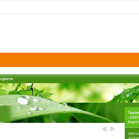
loglarım
Topla
: 2333
Kayıt 
Samsu
doğum