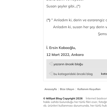
Susan şeyler gibi...(*)
(
*)
" Anladım ki, derin ve esrarengiz 
Anladım ki, susan her şey derin ve
Şems-i Tebrizi (
İ. Ersin Kabaoğlu,
12 Mart 2022, Ankara
yazarın önceki bloğu
bu kategorideki önceki blog
kate
|
|
Anasayfa
Bize Ulaşın
Kullanım Koşulları
İnternet baskısınd
© Milliyet Blog Copyright 2026
hakkı sahibi bulunduğu her türlü fikri eser, fotoğr
vb. ürünleri kullanması durumunda, her türlü huku