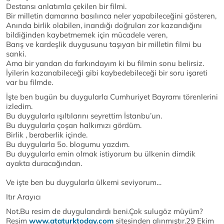
Destansı anlatımla çekilen bir filmi.
Bir milletin damarına basılınca neler yapabileceğini gösteren,
Anında birlik olabilen, inandığı doğruları zor kazandığını
bildiğinden kaybetmemek için mücadele veren,
Barış ve kardeşlik duygusunu taşıyan bir milletin filmi bu
sanki.
Ama bir yandan da farkındayım ki bu filmin sonu belirsiz.
İyilerin kazanabileceği gibi kaybedebileceği bir soru işareti
var bu filmde.
İşte ben bugün bu duygularla Cumhuriyet Bayramı törenlerini
izledim.
Bu duygularla ışıltılarını seyrettim İstanbu’un.
Bu duygularla çoşan halkımızı gördüm.
Birlik , beraberlik içinde.
Bu duygularla 5o. blogumu yazdım.
Bu duygularla emin olmak istiyorum bu ülkenin dimdik
ayakta duracağından.
Ve işte ben bu duygularla ülkemi seviyorum…
Itır Arayıcı
Not.Bu resim de duygulandırdı beni.Çok sulugöz müyüm?
Resim
www.ataturktoday.com
sitesinden alınmıştır.29 Ekim