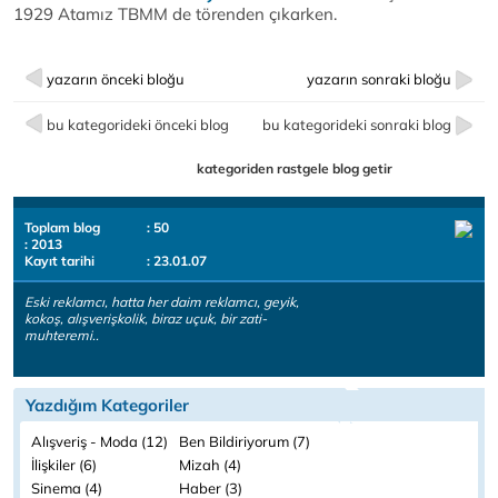
1929 Atamız TBMM de törenden çıkarken.
yazarın önceki bloğu
yazarın sonraki bloğu
bu kategorideki önceki blog
bu kategorideki sonraki blog
kategoriden rastgele blog getir
Toplam blog
: 50
: 2013
Kayıt tarihi
: 23.01.07
Eski reklamcı, hatta her daim reklamcı, geyik,
kokoş, alışverişkolik, biraz uçuk, bir zati-
muhteremi..
Yazdığım Kategoriler
Alışveriş - Moda (12)
Ben Bildiriyorum (7)
İlişkiler (6)
Mizah (4)
Sinema (4)
Haber (3)