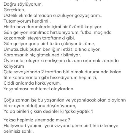
Doğru söylüyorum.
Gerçekten.
Üstelik elimde olmadan süzülüyor gözyaşlarım..
Tutamıyorum kendimi .
Hatta bazı durumlarda içimi bir üzüntü kaplıyor.
Gün geliyor inanılmaz hırslanıyorum, futbol maçında
kazanmak isteyen taraftarınki gibi.
Gün geliyor garip bir hüzün çöküyor üstüme,
Umutsuzluk bütün benliğimi etkisi altına alıyor,
Karamsarlık hiç gitmek nedir bilmiyor.
Öyle anlar oluyor ki endişenin dozunu artırmak zorunda
kalıyorum
Çete savaşlarında 2 taraftan biri olmak durumunda kalan
film kahramanları gibi hissediyorum hepimizi,
Ciddi anlamda korkuyorum,
Yaşanılması muhtemel olaylardan.
Çoğu zaman ise bu yaşanılan ve yaşanılacak olan olayların
birer oyun olduğunu düşünüyorum,
Ya da birileri çıksın desinler ki ‘şaka yaptık ‘!
Yoksa hepimiz sinemada mıyız ?
Hollywood yapımı , yeni vizyona giren bir filmi izlemeye
gelmişiz sanki.