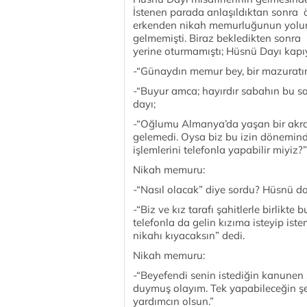
İstenen parada anlaşıldıktan sonra
erkenden nikah memurluğunun yolun
gelmemişti. Biraz bekledikten sonra 
yerine oturmamıştı; Hüsnü Dayı kapıyı
-“Günaydın memur bey, bir mazuratı
-“Buyur amca; hayırdır sabahın bu s
dayı;
-“Oğlumu Almanya’da yaşan bir akra
gelemedi. Oysa biz bu izin dönemin
işlemlerini telefonla yapabilir miyiz?”
Nikah memuru:
-“Nasıl olacak” diye sordu? Hüsnü da
-“Biz ve kız tarafı şahitlerle birlik
telefonla da gelin kızıma isteyip ist
nikahı kıyacaksın” dedi.
Nikah memuru:
-“Beyefendi senin istediğin kanunen s
duymuş olayım. Tek yapabileceğin şey
yardımcın olsun.”