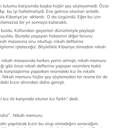
 tutumu karşısında başka hiçbir şey söyleyemedi. Özür
p bu işi halletmeliydi. Eve gelince olanları anlattı.
nla Kibariye’ye aktardı; O da üzgündü. Eğer bu izin
lamazsa bir yıl sonraya kalacaktı.
buldu. Kafsından geçenleri dünürleriyle paylaştı
yuldu. Burada yaşayan halasının diğer torunu
ikah masasına onu oturtup, nikah defterine
ilgilerini işleteceğiz. Böylelikle Kibariye olmadan nikah
i nikah masasında herkes yerini almıştı, nikah memuru
 gibi önce nikah defterine yapışan resimlere baktı
ak karşılaştırma yaparken resimdeki kız ile nikahı
dü. Nikah memuru hiçbir şey söylemeden bir resme bir de
adaki kızın alnından daha genişti.
kız ile karşımda oturan kız farklı” dedi.
endisi”. Nikah memuru:
ahı yapılacak kızın bu olup olmadığını soracağım.