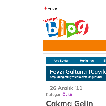
Milliyet
Ana Sayfam
Hakkımda
B
Fevzi Gültuna (Cavıl
http://blog.milliyet.com.tr/fevzigultuna
26 Aralık '11
Kategori
Öykü
Çakma Gelin