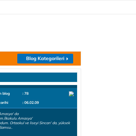
Blog Kategorileri
m blog
: 78
tarihi
: 06.02.09
Amasya' da
m.İlkokulu Amasya'
dum. Ortaokul ve liseyi Sincan' da, yüksek
Samsu..