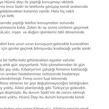
ye Hüsnü dayı ile yaptığı konuşmayı aktardı.
nra önce Sadri ile telefonla görüşüp kendi aralarında
lebilecekleri kararına varıldı. Hala hiç vakit
a iletti.
alarında yaptığı telefon konuşmaları sonunda
nmasına kaldı. Zaten iki ay sonra izinlerini geçirmek
lük,söz, nişan ve düğün işlemlerini tatil döneminde
 dört kere uzun uzun konuşuyor,gelecekte kuracakları
i için günler geçmek bilmiyordu; kısalacağı yerde sanki
na bir hafta kala götürecekleri eşyalar valizler
iş artık gün sayıyorlardı. Yola çıkmalarından iki gün
r şey oldu. Kibariye’nin çalıştığı firmanın katılacağı
nın aniden hastalanması neticesinde hastaneye
endirilmişti. Firma iznini fuar bitiminde
 İtiraz etmenin bir şeyi değiştirmeyeceğini bildiğinden
y yoktu. Ailesi planlandığı gibi Türkiye’ye gidecekti.
a düşmüştü. Bu durum Sadri’nin de canını sıkmıştı
resi yoktu. Hüsnü Dayı bu durum karşısında kendi
 birkaç gün sonra Kibariye’yi Allah’ın emriyle istedi.