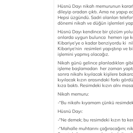
Hüsnü Dayı nikah memurunun kararlı
dileyip oradan çıktı. Ama ne yapıp edi
Hepsi üzgündü. Sadri olanları telefo
dönemi nikah ve düğün işlemleri yapı
Hüsnü Dayı kendince bir çözüm yolu 
onlarda uygun bulunca hemen işe ko
Kibariye’ye o kadar benziyordu ki n
Kibariye’nin resimleri yapıştırıp ve b
işlemini yapmış olacağız.
Nikah günü gelince planladıkları gib
işleme başlamadan her zaman yaptığı
sonra nikahı kıyılacak kişilere bakar
kıyılacak kızın arasındaki farkı gör
kıza baktı. Resimdeki kızın alnı mas
Nikah memuru:
-“Bu nikahı kıyamam çünkü resimdeki 
Hüsnü Dayı:
-“Ne demek; bu resimdeki kızın ta k
-“Mahalle muhtarını çağıracağım; nik