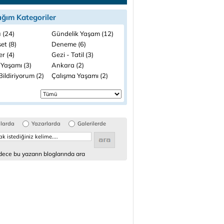
ığım Kategoriler
 (24)
Gündelik Yaşam (12)
et (8)
Deneme (6)
ler (4)
Gezi - Tatil (3)
 Yaşamı (3)
Ankara (2)
ildiriyorum (2)
Çalışma Yaşamı (2)
glarda
Yazarlarda
Galerilerde
ece bu yazarın bloglarında ara