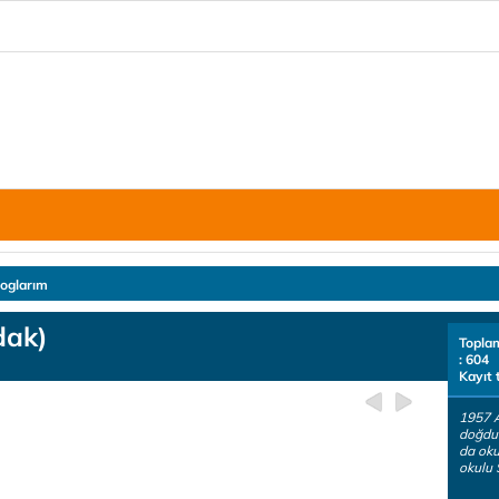
loglarım
dak)
Topla
: 604
Kayıt 
1957 
doğdu
da oku
okulu 