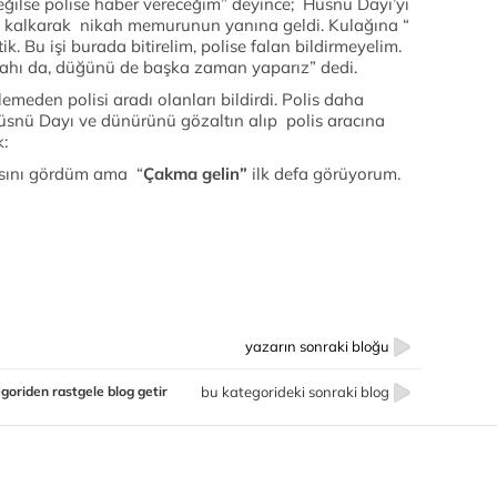
ğilse polise haber vereceğim” deyince; Hüsnü Dayı’yı
n kalkarak nikah memurunun yanına geldi. Kulağına “
ik. Bu işi burada bitirelim, polise falan bildirmeyelim.
kahı da, düğünü de başka zaman yaparız” dedi.
meden polisi aradı olanları bildirdi. Polis daha
snü Dayı ve dünürünü gözaltın alıp polis aracına
:
sını gördüm ama “
Çakma gelin”
ilk defa görüyorum.
yazarın sonraki bloğu
goriden rastgele blog getir
bu kategorideki sonraki blog