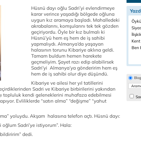
Hüsnü dayı oğlu Sadri’yi evlendirmeye
Yazd
karar verince yaşadığı bölgede oğluna
uygun kız aramaya başladı. Mahalledeki
Öykü
akrabalarını, komşularını tek tek gözden
Siyas
geçiriyordu. Öyle bir kız bulmalı ki
İlişki
Hüsnü’yü hem eş hem de iş sahibi
Kent
yapmalıydı. Almanya’da yaşayan
Ben B
halasının torunu Kibariye aklına geldi.
Tamam buldum hemen harekete
geçmeliyim. Şayet razı edip alabilirsek
Sadri’yi Almanya’ya gönderirim hem eş
hem de iş sahibi olur diye düşündü.
Blo
Kibariye ve ailesi her yıl tatillerini
çirdiklerinden Sadri ve Kibariye birbirilerini yakından
ğı topluluk kendi geleneklerini muhafaza edebilmesi
Sad
 yapıyor. Evliliklerde “satın alma” “değişme” “yahut
lma” yoluydu. Akşam halasına telefon açtı. Hüsnü dayı:
i oğlum Sadri’ye istiyorum”. Hala:
bildiririm” dedi.