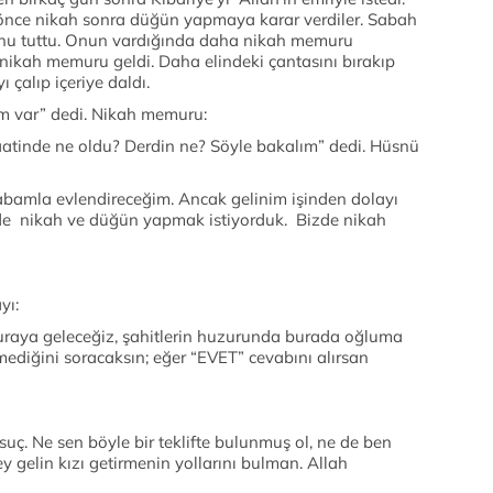
 önce nikah sonra düğün yapmaya karar verdiler. Sabah
u tuttu. Onun vardığında daha nikah memuru
nikah memuru geldi. Daha elindeki çantasını bırakıp
 çalıp içeriye daldı.
m var” dedi. Nikah memuru:
aatinde ne oldu? Derdin ne? Söyle bakalım” dedi. Hüsnü
bamla evlendireceğim. Ancak gelinim işinden dolayı
de nikah ve düğün yapmak istiyorduk. Bizde nikah
yı:
te buraya geleceğiz, şahitlerin huzurunda burada oğluma
emediğini soracaksın; eğer “EVET” cevabını alırsan
uç. Ne sen böyle bir teklifte bulunmuş ol, ne de ben
 gelin kızı getirmenin yollarını bulman. Allah