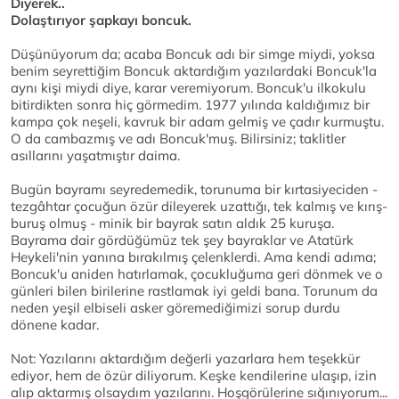
Diyerek..
Dolaştırıyor şapkayı boncuk.
Düşünüyorum da; acaba Boncuk adı bir simge miydi, yoksa
benim seyrettiğim Boncuk aktardığım yazılardaki Boncuk'la
aynı kişi miydi diye, karar veremiyorum. Boncuk'u ilkokulu
bitirdikten sonra hiç görmedim. 1977 yılında kaldığımız bir
kampa çok neşeli, kavruk bir adam gelmiş ve çadır kurmuştu.
O da cambazmış ve adı Boncuk'muş. Bilirsiniz; taklitler
asıllarını yaşatmıştır daima.
Bugün bayramı seyredemedik, torunuma bir kırtasiyeciden -
tezgâhtar çocuğun özür dileyerek uzattığı, tek kalmış ve kırış-
buruş olmuş - minik bir bayrak satın aldık 25 kuruşa.
Bayrama dair gördüğümüz tek şey bayraklar ve Atatürk
Heykeli'nin yanına bırakılmış çelenklerdi. Ama kendi adıma;
Boncuk'u aniden hatırlamak, çocukluğuma geri dönmek ve o
günleri bilen birilerine rastlamak iyi geldi bana. Torunum da
neden yeşil elbiseli asker göremediğimizi sorup durdu
dönene kadar.
Not: Yazılarını aktardığım değerli yazarlara hem teşekkür
ediyor, hem de özür diliyorum. Keşke kendilerine ulaşıp, izin
alıp aktarmış olsaydım yazılarını. Hoşgörülerine sığınıyorum...