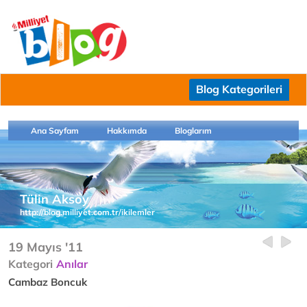
Blog Kategorileri
Ana Sayfam
Hakkımda
Bloglarım
Tülin Aksoy
http://blog.milliyet.com.tr/ikilemler
19 Mayıs '11
Kategori
Anılar
Cambaz Boncuk