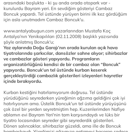
arasındaki boşlukta - ki şu anda orada otopark var -
kurulurdu Bayram yeri. En sevdiğim gösteriyi Cambaz
Boncuk yapardı. Tel üstünde yürüyen birini ilk kez gördüğüm
için asla unutmadım Cambaz Boncuk'u.
www.antalyabugun.com yazarlarından Mustafa Koç
Antalya’nın Yenikapılıları (02.11.2008) başlıklı yazısında
şöyle anlatmış Boncuk'u;
Yaz aylarında Doğu Garajı’nın orada kurulan açık hava
tiyatrolarında şarkıcılar, dansözler sahne alıyor; sihirbazlar
ve cambazlar gösteri yapıyordu. Programların
organizatörlüğünü kendisi de bir cambaz olan “Boncuk”
yapıyordu. Boncuk’un tel üstünde kurban keserek
gerçekleştirdiği cambazlık gösterileri izleyenleri hayretler
içinde bırakıyordu.
Kurban kestiğini hatırlamıyorum doğrusu. Tel üstünde
yürüdüğünü seyrederken yüreğimin ağzıma geldiğini çok iyi
hatırlıyorum ama. Üstelik Boncuk'un tel üstünde yürüyüşünü
çok özel bir yerden seyretmiştim hep. Kuzenlerimden Nafiye
ablamın evi Bayram Yeri'nin tam karşısındaydı ve lüks bir
tiyatro locasından seyreder gibi seyrederdik gösterileri.
Dönen salıncaklar, sihirbazlar güzeldi, ama ille de Boncuk
bambaşkaydı. Yüreğimizi ağzımıza getirmeyi başaran sadece