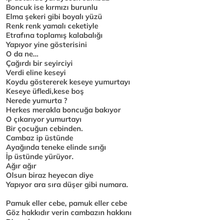
Boncuk ise kırmızı burunlu
Elma şekeri gibi boyalı yüzü
Renk renk yamalı ceketiyle
Etrafına toplamış kalabalığı
Yapıyor yine gösterisini
O da ne…
Çağırdı bir seyirciyi
Verdi eline keseyi
Koydu göstererek keseye yumurtayı
Keseye üfledi,kese boş
Nerede yumurta ?
Herkes merakla boncuğa bakıyor
O çıkarıyor yumurtayı
Bir çocuğun cebinden.
Cambaz ip üstünde
Ayağında teneke elinde sırığı
İp üstünde yürüyor.
Ağır ağır
Olsun biraz heyecan diye
Yapıyor ara sıra düşer gibi numara.
Pamuk eller cebe, pamuk eller cebe
Göz hakkıdır verin cambazın hakkını