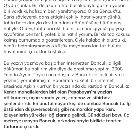
O'ydu çünkü. Bir de uzun tahta bacaklarıyla gösteri yapan
biri vardı ki, hafızam beni yanıltmıyorsa O da Boncuk'tu.
Şarkı söyleyerek dans ettiğini çok iyi hatırlıyorum çünkü,
tahta bacaklarıyla dev bir adam görüntüsüne bürünmüş
haliyle. O dev, tahta bacaklı halini, üzerine giydiği palyaço
kıyafetine benzer kıyafeti bile hatırlıyorum. Bir de toz kokusu
kalmış burnumda o gösterilerden. Öyle kalabalık olurdu ki,
henüz betonlaşmamış o küçük meydancıktan toz bulutu
havalanırdı çocuklar koştukça.
Bu yazıyı yazmaya başlarken internetten Boncuk'la ilgili
döküman bulabilir miyim diye de araştırma yaptım. 2008
Yılında Aydın Tiryaki arkadaşımız Boncuk ile ilgili bir yazı
yazmış, yorumlamışım. Bandırma kökenli bir internet
sitesinde Aşkın Kurt'un bir yazısında da rastladım Boncuk'a;
Kenar mahallelerden biri olan Paşabayırı’nı yazları
atlıkarınca, uçan sandalyeler, cambaz ve sihirbaz
şenlendirirdi. En unutulmayan kişi de cambaz Boncuk’tu. İp
üstünden düşüverecekmiş gibi numaralar yaparken,
izleyenlerin yürekleri ağızlarına gelirdi. Gündüzleri boyu üç
metreye uzayan Boncuk, arkadaşlarıyla birlikte tanıtım
turlarına çıkardı.