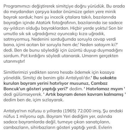
Programımızı değiştirerek simitçiye doğru yürüdük. Bu arada
da meydandan çarşıya kadar önümüze gelen yere minik
bayrak sorduk; hani şu incecik çıtalara takılı, bazılarında
bayrağın içinde Atatürk fotoğrafının, bazılarında ise sadece
ay-yıldızın olduğu bayraklardan. Hiçbir yerde yoktu! Son bir
umutla sık sık uğradığımız oyuncakçı kıza uğradık,
satmıyormuş. Nedenini sorduğumda soruyla cevap verdi
bana, içimi acıtan bir soruyla hem de;' Neden satayım ki?'
dedi. Ben de bunu söylediği için üzüntü duyup duymadığını
sordum. Pot kırdığını söyledi utanarak. Umarım gerçekten
utanmıştır!
Simitlerimizi yedikten sonra hesabı ödemek için kasaya
yöneldik. Simitçi de benim gibi Antalyalı'dır.
' Bu sokakta
kurulan bayram yerini hatırlıyor musunuz, Cambaz
Boncuk'un gösteri yaptığı yeri?'
dedim.
' Hatırlamaz mıyım '
dedi gülümseyerek.
' Artık bayram denen kavram kalmamış '
dedim ben de, içim sızlayarak.
Antalya'nın nüfusu o yıllarda (1965) 72.000 imiş. Şu andaki
nüfus 1 milyonu aştı. Bayram Yeri dediğim yer, aslında
sadece bayramlarda değil, turneye çıkan sanatçıların,
cambazların, sihirbazların gösteri yaptığı yerdi. Evlerin