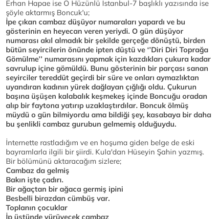
Erhan Hapae ise O Hüzünlü İstanbul-7 başlıklı yazısında ise
şöyle aktarmış Boncuk'u;
İpe çıkan cambaz düşüyor numaraları yapardı ve bu
gösterinin en heyecan veren yeriydi. O gün düşüyor
numarası akıl almadık bir şekilde gerçeğe dönüştü, birden
bütün seyircilerin önünde ipten düştü ve ‘’Diri Diri Toprağa
Gömülme’’ numarasını yapmak için kazdıkları çukura kadar
savrulup içine gömüldü. Bunu gösterinin bir parçası sanan
seyirciler tereddüt geçirdi bir süre ve onları aymazlıktan
uyandıran kadının yürek dağlayan çığlığı oldu. Çukurun
başına üşüşen kalabalık keşmekeş içinde Boncuğu oradan
alıp bir faytona yatırıp uzaklaştırdılar. Boncuk ölmüş
müydü o gün bilmiyordu ama bildiği şey, kasabaya bir daha
bu şenlikli cambaz gurubun gelmemiş olduğuydu.
İnternette rastladığım ve en hoşuma giden belge de eski
bayramlarla ilgili bir şiirdi. Kula'dan Hüseyin Şahin yazmış.
Bir bölümünü aktaracağım sizlere;
Cambaz da gelmiş
Bakın işte çadırı.
Bir ağaçtan bir ağaca germiş ipini
Besbelli birazdan cümbüş var.
Toplanın çocuklar
İp üstünde yürüyecek cambaz