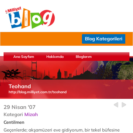
Blog Kategorileri
Ana Sayfam
Hakkımda
Bloglarım
Teohand
http://blog.milliyet.com.tr/teohand
29 Nisan '07
Kategori
Mizah
Centilmen
Geçenlerde; akşamüzeri eve gidiyorum, bir tekel büfesine