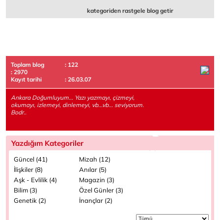
kategoriden rastgele blog getir
Toplam blog
: 122
: 2970
Kayıt tarihi
: 26.03.07
Ankara Doğumluyum... Yazı yazmayı, çizmeyi,
okumayı, izlemeyi, dinlemeyi, vb...vb... seviyorum.
Bodr..
Yazdığım Kategoriler
Güncel (41)
Mizah (12)
İlişkiler (8)
Anılar (5)
Aşk - Evlilik (4)
Magazin (3)
Bilim (3)
Özel Günler (3)
Genetik (2)
İnançlar (2)