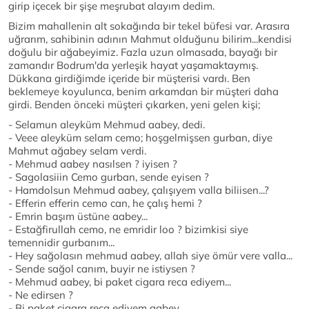
girip içecek bir şişe meşrubat alayım dedim.
Bizim mahallenin alt sokağında bir tekel büfesi var. Arasıra
uğrarım, sahibinin adının Mahmut olduğunu bilirim...kendisi
doğulu bir ağabeyimiz. Fazla uzun olmasada, bayağı bir
zamandır Bodrum'da yerleşik hayat yaşamaktaymış.
Dükkana girdiğimde içeride bir müşterisi vardı. Ben
beklemeye koyulunca, benim arkamdan bir müşteri daha
girdi. Benden önceki müşteri çıkarken, yeni gelen kişi;
- Selamun aleyküm Mehmud aabey, dedi.
- Veee aleyküm selam cemo; hoşgelmişsen gurban, diye
Mahmut ağabey selam verdi.
- Mehmud aabey nasılsen ? iyisen ?
- Sagolasiiin Cemo gurban, sende eyisen ?
- Hamdolsun Mehmud aabey, çalışıyem valla biliisen...?
- Efferin efferin cemo can, he çalış hemi ?
- Emrin başım üstüne aabey...
- Estağfirullah cemo, ne emridir loo ? bizimkisi siye
temennidir gurbanım...
- Hey sağolasın mehmud aabey, allah siye ömür vere valla...
- Sende sağol canım, buyir ne istiysen ?
- Mehmud aabey, bi paket cigara reca ediyem...
- Ne edirsen ?
- Bi paket cigara reca ediyem aabey.