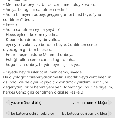
- Mehmud aabey biz burda cöntilmen oluyik valla...
- Vııış..... Lo ogliim cöntilmen nedir ?
- Valla bilmiyem aabey, geççen gün bi turist biye; ''yuu
cöntilmen'' dedi...
- Eeee ?
- Valla cöntilmen eyi bi şeydir ?
- Heee, eyledir kekom eyledir...
- Kibarlıktan daha eyidir valla...
- eyi eyi; o vakit siye bundan beyle, Cöntilmen cemo
diyecagım gurban bilesen...
- Emrin başım üstüne Mehmud aabey...
- Estağfirullah cemo can, estağfirullah...
- Sagolasıın aabey, haydi heyirlı işler siye...
- Siyede heyirlı işler cöntilmen cemo, siyede...
Bu diyaloglar birebir yaşanmıştır. Kibarlık veya centilmenlik
aslında ikiside aynı kapıya çıkıyor ama? yurdum insanı, bu
değer yargılarını henüz yeni yeni tanıyor galiba ? ne diyelim,
herkes Cemo gibi centilmen olabilse keşke...!
yazarın önceki bloğu
yazarın sonraki bloğu
bu kategorideki önceki blog
bu kategorideki sonraki blog