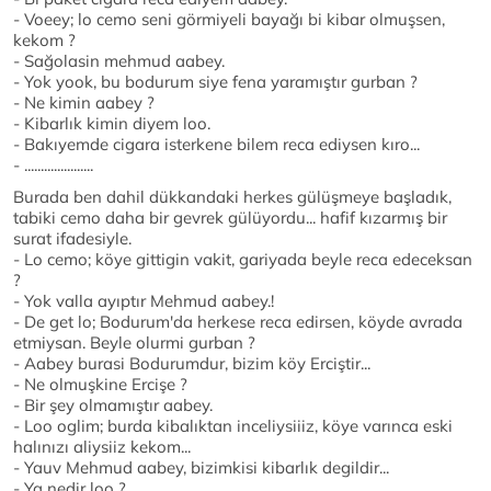
- Voeey; lo cemo seni görmiyeli bayağı bi kibar olmuşsen,
kekom ?
- Sağolasin mehmud aabey.
- Yok yook, bu bodurum siye fena yaramıştır gurban ?
- Ne kimin aabey ?
- Kibarlık kimin diyem loo.
- Bakıyemde cigara isterkene bilem reca ediysen kıro...
- .....................
Burada ben dahil dükkandaki herkes gülüşmeye başladık,
tabiki cemo daha bir gevrek gülüyordu... hafif kızarmış bir
surat ifadesiyle.
- Lo cemo; köye gittigin vakit, gariyada beyle reca edeceksan
?
- Yok valla ayıptır Mehmud aabey.!
- De get lo; Bodurum'da herkese reca edirsen, köyde avrada
etmiysan. Beyle olurmi gurban ?
- Aabey burasi Bodurumdur, bizim köy Erciştir...
- Ne olmuşkine Ercişe ?
- Bir şey olmamıştır aabey.
- Loo oglim; burda kibalıktan inceliysiiiz, köye varınca eski
halınızı aliysiiz kekom...
- Yauv Mehmud aabey, bizimkisi kibarlık degildir...
- Ya nedir loo ?