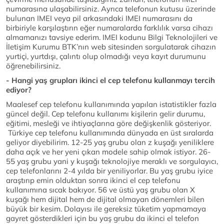
numarasına ulaşabilirsiniz. Ayrıca telefonun kutusu üzerinde
bulunan IMEI veya pil arkasındaki IMEI numarasını da
birbiriyle karşılaştırın eğer numaralarda farklılık varsa cihazı
almamanızı tavsiye ederim. IMEI kodunu Bilgi Teknolojileri ve
İletişim Kurumu BTK’nın web sitesinden sorgulatarak cihazın
yurtiçi, yurtdışı, çalıntı olup olmadığı veya kayıt durumunu
öğrenebilirsiniz.
- Hangi yaş grupları ikinci el cep telefonu kullanmayı tercih
ediyor?
Maalesef cep telefonu kullanımında yapılan istatistikler fazla
güncel değil. Cep telefonu kullanımı kişilerin gelir durumu,
eğitimi, mesleği ve ihtiyaçlarına göre değişkenlik gösteriyor.
Türkiye cep telefonu kullanımında dünyada en üst sıralarda
geliyor diyebilirim. 12-25 yaş grubu olan z kuşağı yeniliklere
daha açık ve her yeni çıkan modele sahip olmak istiyor. 26-
55 yaş grubu yani y kuşağı teknolojiye meraklı ve sorgulayıcı,
cep telefonlarını 2-4 yılda bir yeniliyorlar. Bu yaş grubu iyice
araştırıp emin olduktan sonra ikinci el cep telefonu
kullanımına sıcak bakıyor. 56 ve üstü yaş grubu olan X
kuşağı hem dijital hem de dijital olmayan dönemleri bilen
büyük bir kesim. Dolayısı ile gereksiz tüketim yapmamaya
gayret gösterdikleri için bu yaş grubu da ikinci el telefon