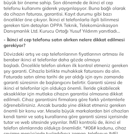
büyük bir öneme sahip. Son dönemde de ikinci el cep
telefonu kullanımı giderek yaygınlaşıyor. Buna bağlı olarak
da cihazın faturası, garantisi. Kayıt durumu gibi bazı
öncelikler öne çıkıyor. İkinci el telefonlarla ilgili bilinmesi
gereken tüm detayları OPPA Teknik, Telekomünikasyon
Danışmanlık Ltd. Kurucu Ortağı Yusuf Yıldırım yanıtladı…
- İkinci el cep telefonu satın alırken nelere dikkat edilmesi
gerekiyor?
Dövizdeki artış ve cep telefonlarının fiyatlarının artması ile
beraber ikinci el telefonlar daha gözde olmaya
başladı. Öncelikle telefon alırken ilk kontrol etmeniz gereken
şey garanti. Cihazla birlikte muhakkak faturasını da alın.
Faturada satın alma tarihi de yer aldığı için aynı zamanda
garanti süresinin de başlangıcını belirtir. Garanti süresi de
ikinci el telefonlar için oldukça önemli. İleride çıkabilecek
aksaklıklar için mutlaka cihazın garantisi olmasına dikkat
edilmeli. Cihaz garantisini firmalara göre farklı yöntemlerle
öğrenebilirsiniz. Ancak burada yine dikkat etmeniz gereken
önemli bir konu var. Mesela büyük markalardan biri cihazları
kendi tamir ve satış kurallarına göre garanti süresi içerisinde
tutar ve web sitesinde yayınlar. IMEI kontrolü de, ikinci el
telefon alımlarında oldukça önemlidir. *#06# kodunu, cihaz
çevirme menüsünde tuşladığınız zaman, telefonun IMEI