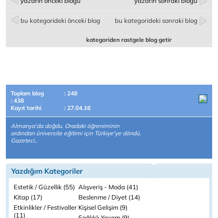
yazarın önceki bloğu
yazarın sonraki bloğu
bu kategorideki önceki blog
bu kategorideki sonraki blog
kategoriden rastgele blog getir
Toplam blog
: 248
: 438
Kayıt tarihi
: 27.04.16
Almanya'da doğdu. Oradaki öğreniminin
ardından üniversite eğitimi için Türkiye'ye döndü.
Gazeteci..
Yazdığım Kategoriler
Estetik / Güzellik (55)
Alışveriş - Moda (41)
Kitap (17)
Beslenme / Diyet (14)
Etkinlikler / Festivaller
Kişisel Gelişim (9)
(11)
Sağlıklı Yaşam (9)