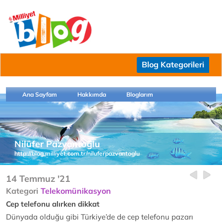
Blog Kategorileri
Ana Sayfam
Hakkımda
Bloglarım
Nilüfer Pazvantoğlu
http://blog.milliyet.com.tr/niluferpazvantoglu
14 Temmuz '21
Kategori
Telekomünikasyon
Cep telefonu alırken dikkat
Dünyada olduğu gibi Türkiye’de de cep telefonu pazarı