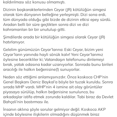
kaldırılması söz konusu olmamıştı.
Dizinin başkarakterlerinden Ceyar (JR) kötülüğün simgesi
olarak tüm dünyanın belleğine yerleşmişti. Dizi sona erdi,
tüm dünyada olduğu gibi bizde de dizinin etkisi epey sürdü.
Aradan belli bir süre geçtikten sonra dizi ve dizi
kahramanları bir bir unutulup gitti.
Şimdilerde arada bir kötülüğün simgesi olarak Ceyar (JR)
hatırlanıyor.
Gelelim günümüzün Ceyar’larına: Eski Ceyar, bizim yeni
Ceyar’ların yanında hayli sönük kalır! Yeni Ceyar’larımız
öylesine becerikliler ki; Vatandaşın telefonunu dinlemeyi
bırak, yatak odasına kadar uzanıyorlar. Sonrada bunu birileri
aracılığı ile halkın beğenisine(!) sunuyorlar.
Neden söz ettiğimi anlamışsınızdır. Önce koskoca CHP’nin
Genel Başkanı Deniz Baykal’a böyle bir tuzak kuruldu. Sonra
sırada MHP vardı. MHP’nin 4 ismine ait olay görüntüler
piyasaya sürülüp, halkın beğenisine sunulunca, bu
arkadaşlar istifa etmek zorunda kaldılar. Tabi biraz da Devlet
Bahçeli’nin bastırması ile.
İnsanın aklına şöyle sorular gelmiyor değil. Koskoca AKP
içinde böylesine ilişkilerin olmadığını düşünmek biraz