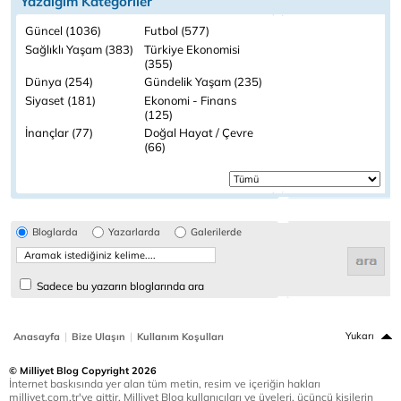
Yazdığım Kategoriler
Güncel (1036)
Futbol (577)
Sağlıklı Yaşam (383)
Türkiye Ekonomisi
(355)
Dünya (254)
Gündelik Yaşam (235)
Siyaset (181)
Ekonomi - Finans
(125)
İnançlar (77)
Doğal Hayat / Çevre
(66)
Bloglarda
Yazarlarda
Galerilerde
Sadece bu yazarın bloglarında ara
|
|
Yukarı
Anasayfa
Bize Ulaşın
Kullanım Koşulları
© Milliyet Blog Copyright 2026
İnternet baskısında yer alan tüm metin, resim ve içeriğin hakları
milliyet.com.tr'ye aittir. Milliyet Blog kullanıcıları ve üyeleri, üçüncü kişilerin