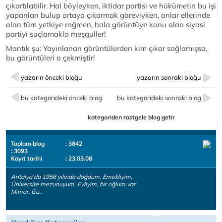
çıkartılabilir. Hal böyleyken, iktidar partisi ve hükümetin bu işi
yapanları bulup ortaya çıkarmak göreviyken, onlar ellerinde
olan tüm yetkiye rağmen, hala görüntüye konu olan siyasi
partiyi suçlamakla meşguller!
Mantık şu: Yayınlanan görüntülerden kim çıkar sağlamışsa,
bu görüntüleri o çekmiştir!
yazarın önceki bloğu
yazarın sonraki bloğu
bu kategorideki önceki blog
bu kategorideki sonraki blog
kategoriden rastgele blog getir
Toplam blog
: 3842
: 3093
Kayıt tarihi
: 23.03.08
Antalya'da 1956 yılında doğdum. Emekliyim,
Üniversite mezunuyum. Evliyim, bir oğlum var
Mimar. Gü..