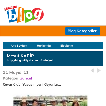
Blog Kategorileri
Ana Sayfam
Hakkımda
Bloglarım
Mesut KARİP
http://blog.milliyet.com.tr/antalyali
11 Mayıs '11
Kategori
Güncel
Ceyar öldü! Yaşasın yeni Ceyarlar...