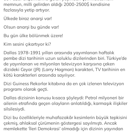
memnun, milli gelirden aldığı 2000-2500$ kendisine
fazlasıyla yetip artıyor.
Ülkede biraz anarşi var!
Olsun anarşi bu günde var!
Bu gün ülke bölünmek üzere!
Kim sesini çıkartıyor ki?
Dallas 1978-1991 yılları arasında yayımlanan haftalık
pembe dizi tarihinin uzun soluklu dizilerinden biri. Türkiye’de
de yayınlanan ve milyonları televizyon karşısına çeken
dizideki Ceyar (JR) (Larry Hagman) karakteri, TV tarihinin en
kötü karakterleri arasında sayılıyor.
Dizi Guiness Rekorlar kitabına da en çok izlenen televizyon
programı olarak geçti.
Dallas dizisinin konusu kısaca şöyleydi: Petrol milyoneri bir
ailenin etrafında geçen olayların anlatıldığı, karmaşık ilişkiler
silsilesiydi.
Dizi bu özellikleriyle muhafazakâr kesimlerin büyük tepkisini
çekmiş, ahlaksal çürümenin göstergesi sayılmıştı. Ancak
memlekette ‘İleri Demokrasi’ olmadığı için dizinin yayından