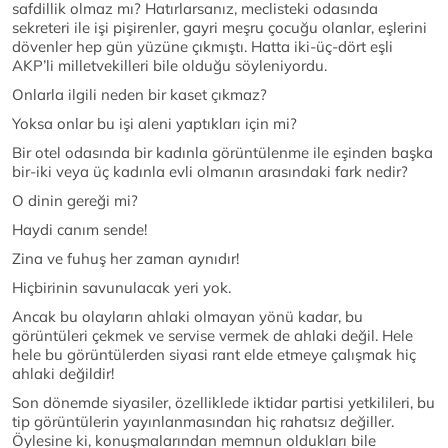
safdillik olmaz mı? Hatırlarsanız, meclisteki odasında
sekreteri ile işi pişirenler, gayri meşru çocuğu olanlar, eşlerini
dövenler hep gün yüzüne çıkmıştı. Hatta iki-üç-dört eşli
AKP’li milletvekilleri bile olduğu söyleniyordu.
Onlarla ilgili neden bir kaset çıkmaz?
Yoksa onlar bu işi aleni yaptıkları için mi?
Bir otel odasında bir kadınla görüntülenme ile eşinden başka
bir-iki veya üç kadınla evli olmanın arasındaki fark nedir?
O dinin gereği mi?
Haydi canım sende!
Zina ve fuhuş her zaman aynıdır!
Hiçbirinin savunulacak yeri yok.
Ancak bu olayların ahlaki olmayan yönü kadar, bu
görüntüleri çekmek ve servise vermek de ahlaki değil. Hele
hele bu görüntülerden siyasi rant elde etmeye çalışmak hiç
ahlaki değildir!
Son dönemde siyasiler, özelliklede iktidar partisi yetkilileri, bu
tip görüntülerin yayınlanmasından hiç rahatsız değiller.
Öylesine ki, konuşmalarından memnun oldukları bile