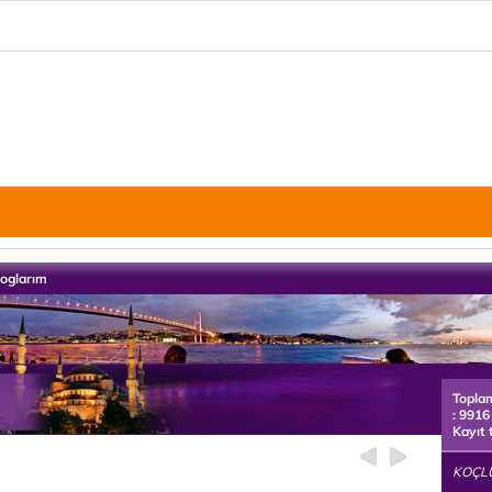
loglarım
Topla
: 9916
Kayıt 
KOÇLU