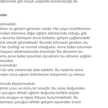
l öğrenmek gibi küçük yaşlarda kazanılacağı da
keler
tilmelidir.
leri ve gelişim görevleri vardır. Her yaşın özelliklerinin
fından bilinmesi diğer eğitim alanlarında olduğu gibi
Bu durumu bilmeyen anne babalar, gelişim çağlarındaki
ızlık olarak görmektedir. Burada bilinmesi gereken, bu
al bir özelliği ve normal olduğudur. Anne baba tutumları
 başarılı atlatmalarında önemlidir.”Bu dönemin bir
yanlış anne baba tutumları çocukların bu dönemi sağlıklı
lacaktır.
urulmalıdır
yi bir aile ortamında elde edebilir. Bu nedenle anne
nden önce eşlerin birbirleriyle iletişiminin iyi olması
Anında Başlanmalıdır
ğitimi uzun ve zorlu bir süreçtir. Bu süreç doğumdan
çocuğun ahlaki eğitimi doğumla birlikte başlar.
e sevgiye ve ilgiye ihtiyacı bulunmaktadır. Bu
arşılanması çocuğun ahlaki gelişimi açısından önem