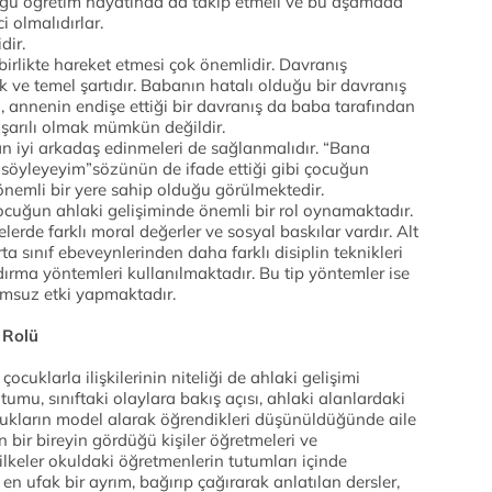
uğu öğretim hayatında da takip etmeli ve bu aşamada
i olmalıdırlar.
dir.
birlikte hareket etmesi çok önemlidir. Davranış
lk ve temel şartıdır. Babanın hatalı olduğu bir davranış
a, annenin endişe ettiği bir davranış da baba tarafından
aşarılı olmak mümkün değildir.
dan iyi arkadaş edinmeleri de sağlanmalıdır. “Bana
söyleyeyim”sözünün de ifade ettiği gibi çocuğun
nemli bir yere sahip olduğu görülmektedir.
cuğun ahlaki gelişiminde önemli bir rol oynamaktadır.
erde farklı moral değerler ve sosyal baskılar vardır. Alt
a sınıf ebeveynlerinden daha farklı disiplin teknikleri
rma yöntemleri kullanılmaktadır. Bu tip yöntemler ise
umsuz etki yapmaktadır.
 Rolü
ocuklarla ilişkilerinin niteliği de ahlaki gelişimi
utumu, sınıftaki olaylara bakış açısı, ahlaki alanlardaki
cukların model alarak öğrendikleri düşünüldüğünde aile
 bir bireyin gördüğü kişiler öğretmeleri ve
 ilkeler okuldaki öğretmenlerin tutumları içinde
en ufak bir ayrım, bağırıp çağırarak anlatılan dersler,