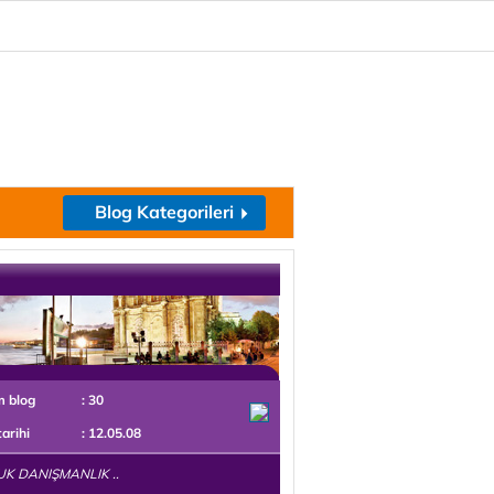
Blog Kategorileri
m blog
: 30
tarihi
: 12.05.08
K DANIŞMANLIK ..