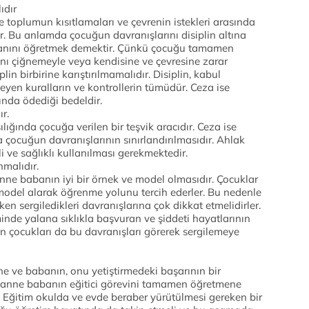
ıdır
le toplumun kısıtlamaları ve çevrenin istekleri arasında
 Bu anlamda çocuğun davranışlarını disiplin altına
alanını öğretmek demektir. Çünkü çocuğu tamamen
nı çiğnemeyle veya kendisine ve çevresine zarar
lin birbirine karıştırılmamalıdır. Disiplin, kabul
irleyen kuralların ve kontrollerin tümüdür. Ceza ise
ında ödediği bedeldir.
r.
ılığında çocuğa verilen bir teşvik aracıdır. Ceza ise
a çocuğun davranışlarının sınırlandırılmasıdır. Ahlak
 ve sağlıklı kullanılması gerekmektedir.
malıdır.
anne babanın iyi bir örnek ve model olmasıdır. Çocuklar
r model alarak öğrenme yolunu tercih ederler. Bu nedenle
ken sergiledikleri davranışlarına çok dikkat etmelidirler.
iminde yalana sıklıkla başvuran ve şiddeti hayatlarının
in çocukları da bu davranışları görerek sergilemeye
e ve babanın, onu yetiştirmedeki başarının bir
 anne babanın eğitici görevini tamamen öğretmene
. Eğitim okulda ve evde beraber yürütülmesi gereken bir