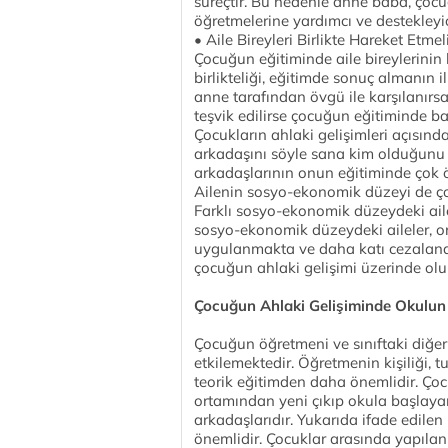
süreçtir. Bu nedenle anne baba, çoc
öğretmelerine yardımcı ve destekleyic
• Aile Bireyleri Birlikte Hareket Etmeli
Çocuğun eğitiminde aile bireylerinin 
birlikteliği, eğitimde sonuç almanın i
anne tarafından övgü ile karşılanırs
teşvik edilirse çocuğun eğitiminde b
Çocukların ahlaki gelişimleri açısın
arkadaşını söyle sana kim olduğunu 
arkadaşlarının onun eğitiminde çok ö
Ailenin sosyo-ekonomik düzeyi de ço
Farklı sosyo-ekonomik düzeydeki ailel
sosyo-ekonomik düzeydeki aileler, ort
uygulanmakta ve daha katı cezalandı
çocuğun ahlaki gelişimi üzerinde ol
Çocuğun Ahlaki Gelişiminde Okulun
Çocuğun öğretmeni ve sınıftaki diğer ç
etkilemektedir. Öğretmenin kişiliği, t
teorik eğitimden daha önemlidir. Ço
ortamından yeni çıkıp okula başlayan
arkadaşlarıdır. Yukarıda ifade edilen
önemlidir. Çocuklar arasında yapılan 