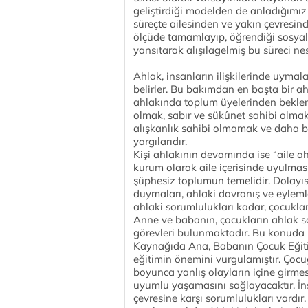
geliştirdiği modelden de anladığımız 
süreçte ailesinden ve yakın çevresind
ölçüde tamamlayıp, öğrendiği sosyal v
yansıtarak alışılagelmiş bu süreci nes
Ahlak, insanların ilişkilerinde uymala
belirler. Bu bakımdan en başta bir ahl
ahlakında toplum üyelerinden beklenil
olmak, sabır ve sükûnet sahibi olma
alışkanlık sahibi olmamak ve daha bi
yargılarıdır.
Kişi ahlakının devamında ise “aile a
kurum olarak aile içerisinde uyulması 
şüphesiz toplumun temelidir. Dolayısı
duymaları, ahlaki davranış ve eylemle
ahlaki sorumlulukları kadar, çocukla
Anne ve babanın, çocukların ahlak sa
görevleri bulunmaktadır. Bu konuda
Kaynağıda Ana, Babanın Çocuk Eğitim
eğitimin önemini vurgulamıştır. Çoc
boyunca yanlış olayların içine girmes
uyumlu yaşamasını sağlayacaktır. İnsa
çevresine karşı sorumlulukları vardı