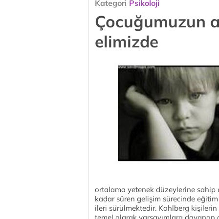
Kategori
Psikoloji
Çocuğumuzun ahl
elimizde
ortalama yetenek düzeylerine sahip 
kadar süren gelişim sürecinde eğitim 
ileri sürülmektedir. Kohlberg kişileri
temel olarak varsayımlara dayanan ah