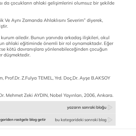
 da çocukların ahlaki gelişimlerini olumsuz bir şekilde
ik Ve Aynı Zamanda Ahlaklısını Severim” diyerek,
tir.
urum ailedir. Bunun yanında arkadaş ilişkileri, okul
uğun ahlaki eğitiminde önemli bir rol oynamaktadır. Eğer
ezse kötü davranışlara yönlenebileceğinden çocuğun
er düşmektedir.
ım, Prof.Dr. Z.Fulya TEMEL, Yrd. Doç.Dr. Ayşe B.AKSOY
Dr. Mehmet Zeki AYDIN, Nobel Yayınları, 2006, Ankara.
yazarın sonraki bloğu
goriden rastgele blog getir
bu kategorideki sonraki blog