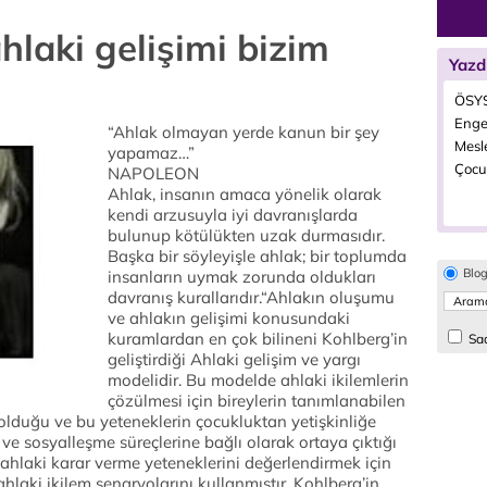
aki gelişimi bizim
Yazd
ÖSYS
Engel
“Ahlak olmayan yerde kanun bir şey
Mesle
yapamaz…”
Çocuk
NAPOLEON
Ahlak, insanın amaca yönelik olarak
kendi arzusuyla iyi davranışlarda
bulunup kötülükten uzak durmasıdır.
Başka bir söyleyişle ahlak; bir toplumda
Blo
insanların uymak zorunda oldukları
davranış kurallarıdır.“Ahlakın oluşumu
ve ahlakın gelişimi konusundaki
kuramlardan en çok bilineni Kohlberg’in
Sad
geliştirdiği Ahlaki gelişim ve yargı
modelidir. Bu modelde ahlaki ikilemlerin
çözülmesi için bireylerin tanımlanabilen
olduğu ve bu yeteneklerin çocukluktan yetişkinliğe
ve sosyalleşme süreçlerine bağlı olarak ortaya çıktığı
n ahlaki karar verme yeteneklerini değerlendirmek için
laki ikilem senaryolarını kullanmıştır. Kohlberg’in