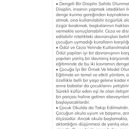
• Dengeli Bir Disiplin Sahibi Olunmal
Disiplin, insanın yapmak istedikleri i
denge kurma gereğinden kaynaklanır.
almak, ona kullanılabilir özgürlük 
özgür bırakmak, başkalarının hakları
vermekle sonuçlanabilir. Ceza ve disip
edilebilir nitelikteki davranışları bel
çocuğun uymadığı kuralların karşılığ
• Ödül ve Ceza Yerinde Kullanılmalıdı
Ödül yapılan iyi bir davranışının karş
yapılan yanlış bir davranış karşısınd
eğitiminde de bu iki kavramın dengeli
• Çocuğa İyi Bir Örnek Ve Model Olun
Eğitimde en temel ve etkili yöntem, 
özellikle belli bir yaşa gelene kada
anne babalar da çocuklarını yetiştirir
Sürekli küfür eden eşi ile olan iletiş
bir parçası haline getiren ebeveynler
başlayacaklardır.
• Çocuk Okulda da Takip Edilmelidir.
Çocuğun okula uyum ve başarısı, ann
ölçüsüdür. Ancak okula başlamakla,
aktardığını düşünmesi de yanlış olur