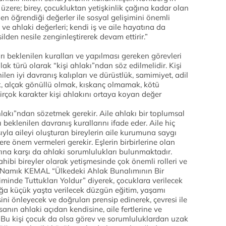
üzere; birey, çocukluktan yetişkinlik çağına kadar olan
en öğrendiği değerler ile sosyal gelişimini önemli
e ahlaki değerleri; kendi iş ve aile hayatına da
ilden nesile zenginleştirerek devam ettirir.”
rı beklenilen kuralları ve yapılması gereken görevleri
ak türü olarak “kişi ahlakı”ndan söz edilmelidir. Kişi
en iyi davranış kalıpları ve dürüstlük, samimiyet, adil
k, alçak gönüllü olmak, kıskanç olmamak, kötü
rçok karakter kişi ahlakını ortaya koyan değer
hlakı”ndan sözetmek gerekir. Aile ahlakı bir toplumsal
beklenilen davranış kurallarını ifade eder. Aile hiç
yla aileyi oluşturan bireylerin aile kurumuna saygı
re önem vermeleri gerekir. Eşlerin birbirlerine olan
rına karşı da ahlaki sorumlulukları bulunmaktadır.
hibi bireyler olarak yetişmesinde çok önemli rolleri ve
 Namık KEMAL “Ülkedeki Ahlak Bunalımının Bir
inde Tuttukları Yoldur” diyerek, çocuklara verilecek
uğa küçük yaşta verilecek düzgün eğitim, yaşamı
ini önleyecek ve doğruları prensip edinerek, çevresi ile
nın ahlaki açıdan kendisine, aile fertlerine ve
r. Bu kişi çocuk da olsa görev ve sorumluluklardan uzak