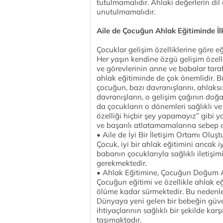
tutulmamalıdır. Ahlaki değerlerin di
unutulmamalıdır.
Aile de Çocuğun Ahlak Eğitiminde İl
Çocuklar gelişim özelliklerine göre eği
Her yaşın kendine özgü gelişim özellik
ve görevlerinin anne ve babalar tara
ahlak eğitiminde de çok önemlidir. 
çocuğun, bazı davranışlarını, ahlaks
davranışların, o gelişim çağının doğ
da çocukların o dönemleri sağlıklı ve
özelliği hiçbir şey yapamayız” gibi 
ve başarılı atlatamamalarına sebep o
• Aile de İyi Bir İletişim Ortamı Oluşt
Çocuk, iyi bir ahlak eğitimini ancak i
babanın çocuklarıyla sağlıklı iletişimi
gerekmektedir.
• Ahlak Eğitimine, Çocuğun Doğum 
Çocuğun eğitimi ve özellikle ahlak e
ölüme kadar sürmektedir. Bu nedenle 
Dünyaya yeni gelen bir bebeğin güven
ihtiyaçlarının sağlıklı bir şekilde k
taşımaktadır.