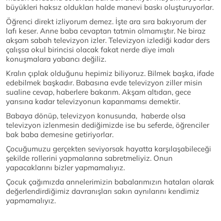
büyükleri haksız oldukları halde manevi baskı oluşturuyorlar.
Öğrenci direkt izliyorum demez. İşte ara sıra bakıyorum der
lafı keser. Anne baba cevaptan tatmin olmamıştır. Ne biraz
akşam sabah televizyon izler. Televizyon izlediği kadar ders
çalışsa okul birincisi olacak fakat nerde diye imalı
konuşmalara yabancı değiliz.
Kralın çıplak olduğunu hepimiz biliyoruz. Bilmek başka, ifade
edebilmek başkadır. Babasına evde televizyon ziller misin
sualine cevap, haberlere bakarım. Akşam altıdan, gece
yarısına kadar televizyonun kapanmamsı demektir.
Babaya dönüp, televizyon konusunda, haberde olsa
televizyon izlenmesin dediğimizde ise bu seferde, öğrenciler
bak baba demesine getiriyorlar.
Çocuğumuzu gerçekten seviyorsak hayatta karşılaşabileceği
şekilde rollerini yapmalarına sabretmeliyiz. Onun
yapacaklarını bizler yapmamalıyız.
Çocuk çağımızda annelerimizin babalarımızın hataları olarak
değerlendirdiğimiz davranışları sakın aynılarını kendimiz
yapmamalıyız.