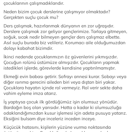
çocuklarının çalışmadıklarıdır.
Neden bizim çocuk derslerine çalışmıyor olmaktadır?
Gerçekten suçlu çocuk mu?
Ders çalışmak, hazırlanmak dünyanın en zor uğraşıdır.
Derslere çalışmak zor geliyor gençlerimize. Tarlaya gitmeyen,
soğuk, sıcak nedir bilmeyen gençler ders çalışmaz elbette.
Asıl suçlu burada biz velileriz. Korumacı aile olduğumuzdan
dolayı kabahat bizimdir.
İkinci nedende çocuklarımızın öz güvenlerini yıkmışızdır.
Çocuğun rolünü üstümüze almışızdır. Çocukların yapmak
istedikleri işlerde, görevlerde kendisine yaptırılmamıştır.
Ekmeği evin babası getirir. Sofrayı annesi kurar. Sobayı veya
diğer ısınma gerecini aileden biri veya dıştan biri yakar.
Çocuklara hayatın içinde rol vermeyiz. Rol verir sekte daha
vahim eyleme imza atarız.
İş yaptıysa çocuk ilk gördüğümüz işin olumsuz yönüdür.
Bardağın boş olan yarısıdır. Hatta o kadar ki olumsuzluğa
odaklandığımızdan kusur işlemesi için adeta pusuya yatarız.
Eksiğini bulsam diye inceleriz inceden inceye.
Küçücük hatasını, kişilerin yüzüne vurma noktasında