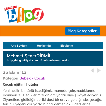
Blog Kategorileri
Ana Sayfam
Hakkımda
Bloglarım
Mehmet ŞenerDİRMİL
http://blog.milliyet.com.tr/mehmetsenerburdur
25 Ekim '13
Kategori
Bebek - Çocuk
Çocuk eğitimi hataları
Yeni neslin bir türlü istediğimiz manada çalışmadıklarına
inanıyoruz. Dediklerimizi anlamıyorlar diye şikâyet ediyoruz.
Ziyaretlere gidildiğinde, iki dost bir araya geldiğinde; çocuğu,
torunu, yeğeni okuyorsa birinci dertleri okul derslerine