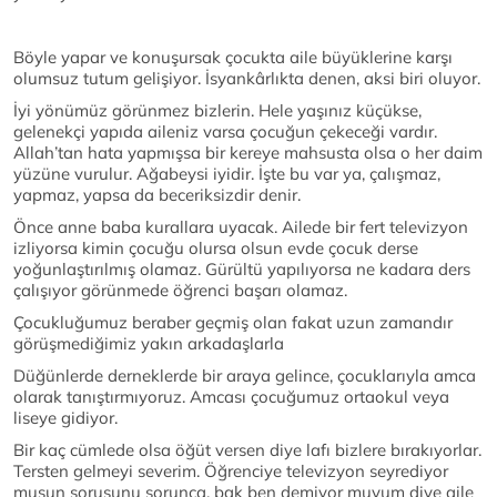
Böyle yapar ve konuşursak çocukta aile büyüklerine karşı
olumsuz tutum gelişiyor. İsyankârlıkta denen, aksi biri oluyor.
İyi yönümüz görünmez bizlerin. Hele yaşınız küçükse,
gelenekçi yapıda aileniz varsa çocuğun çekeceği vardır.
Allah’tan hata yapmışsa bir kereye mahsusta olsa o her daim
yüzüne vurulur. Ağabeysi iyidir. İşte bu var ya, çalışmaz,
yapmaz, yapsa da beceriksizdir denir.
Önce anne baba kurallara uyacak. Ailede bir fert televizyon
izliyorsa kimin çocuğu olursa olsun evde çocuk derse
yoğunlaştırılmış olamaz. Gürültü yapılıyorsa ne kadara ders
çalışıyor görünmede öğrenci başarı olamaz.
Çocukluğumuz beraber geçmiş olan fakat uzun zamandır
görüşmediğimiz yakın arkadaşlarla
Düğünlerde derneklerde bir araya gelince, çocuklarıyla amca
olarak tanıştırmıyoruz. Amcası çocuğumuz ortaokul veya
liseye gidiyor.
Bir kaç cümlede olsa öğüt versen diye lafı bizlere bırakıyorlar.
Tersten gelmeyi severim. Öğrenciye televizyon seyrediyor
musun sorusunu sorunca, bak ben demiyor muyum diye aile