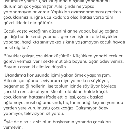
üstümüze yoktur. Çocukluğunda hırçınlık yapanlar bu
durumları çok yaşamıştır. Aile içinde ne yapsa
yaranamayanlar vardır. Yaptıkları azımsanmaması gereken
çocuklarımızın, iğne ucu kadarda olsa hatası varsa tüm
güzelliklerini alır götürür.
Çocuk yaşta yatağının düzenini anne yapar, buluğ çağına
geldiği halde kendi yapması gereken işlerini aile büyükleri
yaparsa, harçlıkta sınır yoksa sıkıntı yaşamayan çocuk hayatı
nasıl algılar?
Büyükler çalışır, çocuklar küçüktür. Küçükken yapabilecekleri
görevi vermez, verir sekte mutlaka boyunu aşan ödev veririz.
Boyunu aşsın ki elimize düşsün.
Utandırma konusunda içimi yakan örnek yaşamıştım.
Ailenin çocuğunu seviyorum diye yalnızken söylüyor,
beğenmediği hallerini ise toplum içinde söylüyor böylece
çocukta rencide oluyor. Misafir oldukları halde küçük
çocuklarının hatasını ifade etti ailesi, çocuk başladı
ağlamaya, nasıl ağlamasındı, hiç tanımadığı kişinin yanında
yerden yere vurulmuştu çocukcağız. Çalışmıyor, ödev
yapmıyor, televizyon izliyordu.
Öyle de olsa siz siz olun başkasının yanında çocukları
yermeyin.