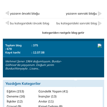
yazarın önceki bloğu
yazarın sonraki bloğu
bu kategorideki önceki blog
bu kategorideki sonraki blog
kategoriden rastgele blog getir
Toplam blog
: 375
: 678
Kayıt tarihi
: 12.07.08
Mehmet Şener 1964 doğumluyum, Burdur-
Gölhisar'da yaşıyorum. Doğum yerim
Burdur/Atınyayla . Lisans..
Yazdığım Kategoriler
Eğitim (153)
Gündelik Yaşam (41)
Deneme (16)
İnançlar (13)
İlişkiler (12)
Anılar (11)
Güncel (9)
Kişisel Gelişim (8)