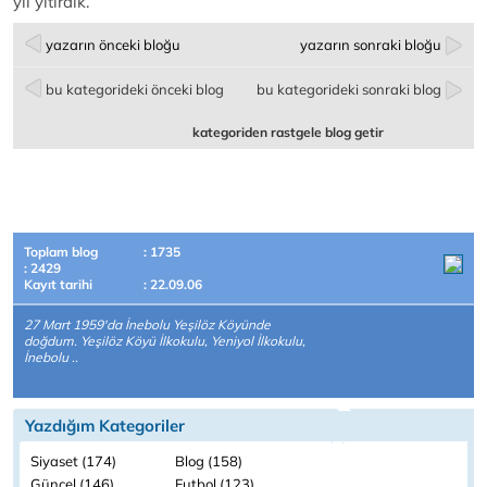
yıl yitirdik.
yazarın önceki bloğu
yazarın sonraki bloğu
bu kategorideki önceki blog
bu kategorideki sonraki blog
kategoriden rastgele blog getir
Toplam blog
: 1735
: 2429
Kayıt tarihi
: 22.09.06
27 Mart 1959'da İnebolu Yeşilöz Köyünde
doğdum. Yeşilöz Köyü İlkokulu, Yeniyol İlkokulu,
İnebolu ..
Yazdığım Kategoriler
Siyaset (174)
Blog (158)
Güncel (146)
Futbol (123)