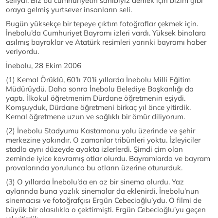
seliydi. Biz bu cumhuriyetin sahibiyiz demek için bizim gibi
oraya gelmiş yurtsever insanların seli.
Bugün yüksekçe bir tepeye çıktım fotoğraflar çekmek için.
İnebolu’da Cumhuriyet Bayramı izleri vardı. Yüksek binalara
asılmış bayraklar ve Atatürk resimleri yarınki bayramı haber
veriyordu.
İnebolu, 28 Ekim 2006
(1) Kemal Örüklü, 60’lı 70’li yıllarda İnebolu Milli Eğitim
Müdürüydü. Daha sonra İnebolu Belediye Başkanlığı da
yaptı. İlkokul öğretmenim Dürdane öğretmenin eşiydi.
Komşuyduk, Dürdane öğretmeni birkaç yıl önce yitirdik.
Kemal öğretmene uzun ve sağlıklı bir ömür diliyorum.
(2) İnebolu Stadyumu Kastamonu yolu üzerinde ve şehir
merkezine yakındır. O zamanlar tribünleri yoktu. İzleyiciler
stadla aynı düzeyde ayakta izlerlerdi. Şimdi çim olan
zeminde iyice kavramış otlar olurdu. Bayramlarda ve bayram
provalarında yorulunca bu otların üzerine otururduk.
(3) O yıllarda İnebolu’da en az bir sinema olurdu. Yaz
aylarında buna yazlık sinemalar da eklenirdi. İnebolu’nun
sinemacısı ve fotoğrafçısı Ergün Cebecioğlu’ydu. O filmi de
büyük bir olasılıkla o çektirmişti. Ergün Cebecioğlu’yu geçen