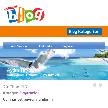
Blog Kategorileri
Ana Sayfam
Hakkımda
Bloglarım
Aydın Tiryaki
http://blog.milliyet.com.tr/aydintiryaki
29 Ekim '06
Kategori
Bayramlar
Cumhuriyet bayramı anılarım