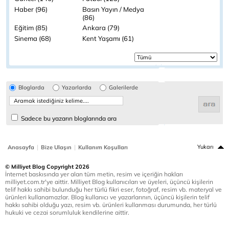
Haber (96)
Basın Yayın / Medya
(86)
Eğitim (85)
Ankara (79)
Sinema (68)
Kent Yaşamı (61)
Bloglarda
Yazarlarda
Galerilerde
Sadece bu yazarın bloglarında ara
|
|
Yukarı
Anasayfa
Bize Ulaşın
Kullanım Koşulları
© Milliyet Blog Copyright 2026
İnternet baskısında yer alan tüm metin, resim ve içeriğin hakları
milliyet.com.tr'ye aittir. Milliyet Blog kullanıcıları ve üyeleri, üçüncü kişilerin
telif hakkı sahibi bulunduğu her türlü fikri eser, fotoğraf, resim vb. materyal ve
ürünleri kullanamazlar. Blog kullanıcı ve yazarlarının, üçüncü kişilerin telif
hakkı sahibi olduğu yazı, resim vb. ürünleri kullanması durumunda, her türlü
hukuki ve cezai sorumluluk kendilerine aittir.