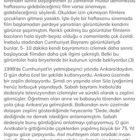
törenden sonra başöğretmen (o zamanlar müdür denilmezdi)
haftasonu gidebileceğimiz film varsa sinemaya
gidebileceğimiz söylerdi. Okuldan izin çıkmayan filmlere
çocukların gitmesi yasaktı. İşte öyle bir haftasonu sinemada
film başlamadan perdeye yansıtılan görüntülerde kendimi
görünce şaşırmıştım. Renkli çekilmiş bu görüntüler filmlerin
bazıların hala siyah-beyaz olduğu o zamanlarda çok özeldi.
İnebolu stadından Cumhuriyet Bayramı görüntüleriydi
bunlar. 5- 10 dakika kendi bayramımızı izlemek daha sonra
başlayacak filmden daha çok ilgimi çekmişti. Belki bu
görüntüler hala biryerlerde bir kutunun içinde bekliyordur.(3)
1998’de Cumhuriyet’in yetmişbeşinci yılında Ankara’daydım.
O gün daha özel bir şekilde kutlanıyordu. Ankara üzerinde
bir zeplin dolaşıyordu. Şimdi on yaşında olan Sıla (yeğenim)
henüz birbuçuk yaşındaydı. Sabah bayramı İnebolu’da
dedesiyle televizyondan izlemişler ve sürekli olarak o zeplini
görmüşler. Öğretmen olan anne ve babasıyla törenden sonra
yola çıkıp Ankara’ya gelmişlerdi. Balkondan evin üzerinde
dolaşan zeplini gösterdiğimde heyecanla “Dede, dede”
dediğinde ne demek istediğini anlamamıştım. Sabah
dedesiyle bunu gördüğünü anlatmayı çalışıyormuş. O gün
Anıtkabir’e gittiğimizde çiçeklerden yapılmış büyük bir 75. Yıl
logosu göze çarpıyordu. Asıl muhteşem olan oradaki insan