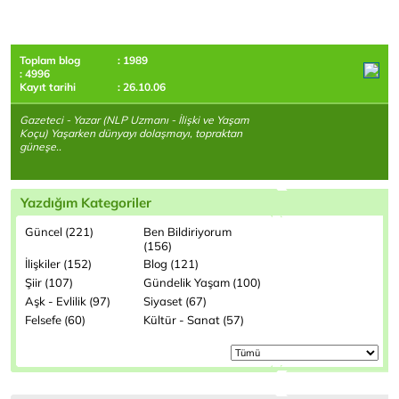
Toplam blog
: 1989
: 4996
Kayıt tarihi
: 26.10.06
Gazeteci - Yazar (NLP Uzmanı - İlişki ve Yaşam
Koçu) Yaşarken dünyayı dolaşmayı, topraktan
güneşe..
Yazdığım Kategoriler
Güncel (221)
Ben Bildiriyorum
(156)
İlişkiler (152)
Blog (121)
Şiir (107)
Gündelik Yaşam (100)
Aşk - Evlilik (97)
Siyaset (67)
Felsefe (60)
Kültür - Sanat (57)