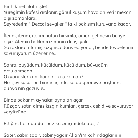
Bir hikmeti ilahi işte!
Yüreğimin kafesi aralanır, gönül kuşum havalanıverir mekan
dışı zamanlara..
Seyrederim '' Deccal sevgileri'' ta ki bakışım kuruyana kadar.
İterim, iterim, iterim bütün hırsımla, aman gelmesin beriye
diye. Alemin hokkabazlarının da işi yok.
Sokaklara fırlamış, azgınca dans ediyorlar, bende tövbelerimi
savuruyorum üzerlerine..
Sonra, büyüdüm, küçüldüm, küçüldüm, büyüdüm
arzularımdan.
Okyanuslar kimi kandırır ki o zaman?
Her şey susar bir birinin içinde, serap görmeye başlarım
dünya’nın gözüyle..
Bir de bakarım aynalar, aynaları açar.
Rüzgar, satın almış kızgın kumları, gerçek aşk diye savuruyor
yeryüzüne..
Ettiğim her dua da ''buz keser içimdeki ateşi.''
Sabır, sabır, sabır, sabır yağdır Allah'ım kahır dağlarının