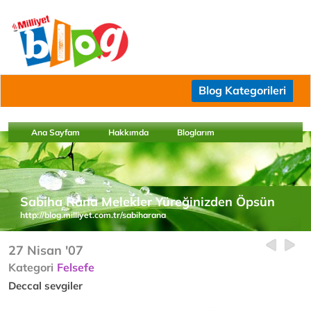
Blog Kategorileri
Ana Sayfam
Hakkımda
Bloglarım
Sabiha Rana Melekler Yüreğinizden Öpsün
http://blog.milliyet.com.tr/sabiharana
27 Nisan '07
Kategori
Felsefe
Deccal sevgiler