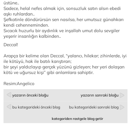
üstüne..
Sadece, helal nefes almak için, sonsuzluk satın alsın ebedi
aşkı ruhlardan..
Şefkatinle döndürürsün sen nasılsa, her umutsuz günahkarı
kendi cehenneminden.
Sıcacık huzurlu bir aydınlık ve inşallah umut dolu sevgiler
yeşerir insanlığın kalbinden..
Deccal!
Arapça bir kelime olan Deccal, “yalancı, hilekar; zihinlerde, iyi
ile kötüyü, hak ile batılı karıştıran;
bir şeyi yaldızlayıp gerçek yüzünü gizleyen; her yeri dolaşan
kötü ve uğursuz kişi” gibi anlamlara sahiptir.
Resim:Angelico
yazarın önceki bloğu
yazarın sonraki bloğu
bu kategorideki önceki blog
bu kategorideki sonraki blog
kategoriden rastgele blog getir