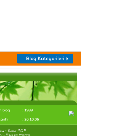
Blog Kategorileri
m blog
: 1989
tarihi
: 26.10.06
ci - Yazar (NLP
 - İlişki ve Yaşam