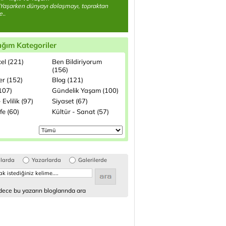
Yaşarken dünyayı dolaşmayı, topraktan
..
ığım Kategoriler
el (221)
Ben Bildiriyorum
(156)
ler (152)
Blog (121)
(107)
Gündelik Yaşam (100)
 Evlilik (97)
Siyaset (67)
fe (60)
Kültür - Sanat (57)
glarda
Yazarlarda
Galerilerde
ece bu yazarın bloglarında ara