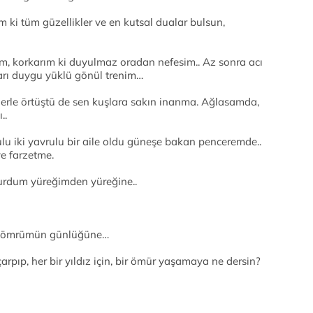
 ki tüm güzellikler ve en kutsal dualar bulsun,
im, korkarım ki duyulmaz oradan nefesim.. Az sonra acı
ları duygu yüklü gönül trenim…
üllerle örtüştü de sen kuşlara sakın inanma. Ağlasamda,
..
lu iki yavrulu bir aile oldu güneşe bakan penceremde..
e farzetme.
kurdum yüreğimden yüreğine..
i ömrümün günlüğüne…
arpıp, her bir yıldız için, bir ömür yaşamaya ne dersin?