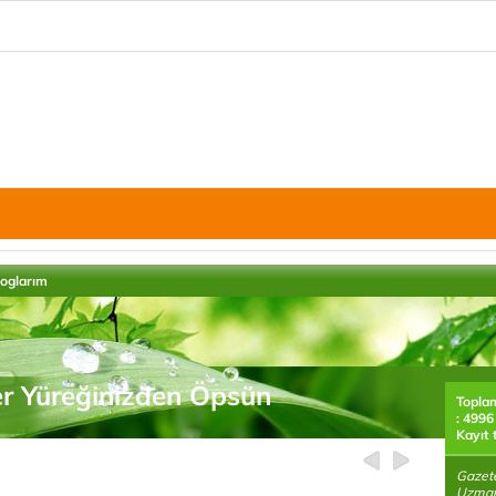
loglarım
r Yüreğinizden Öpsün
Topla
: 4996
Kayıt 
Gazete
Uzmanı