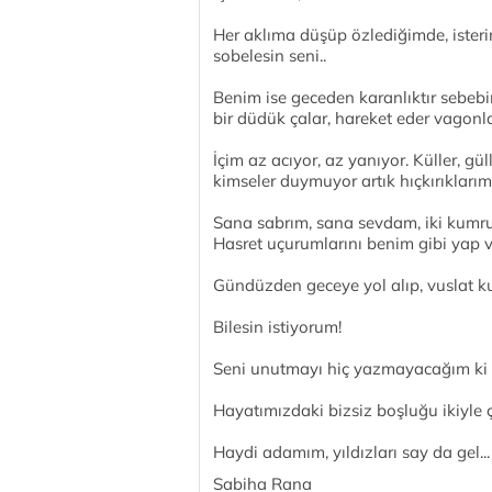
Her aklıma düşüp özlediğimde, isterim
sobelesin seni..
Benim ise geceden karanlıktır sebeb
bir düdük çalar, hareket eder vagon
İçim az acıyor, az yanıyor. Küller, g
kimseler duymuyor artık hıçkırıklarımı
Sana sabrım, sana sevdam, iki kumru
Hasret uçurumlarını benim gibi yap v
Gündüzden geceye yol alıp, vuslat 
Bilesin istiyorum!
Seni unutmayı hiç yazmayacağım k
Hayatımızdaki bizsiz boşluğu ikiyle ç
Haydi adamım, yıldızları say da gel...
Sabiha Rana