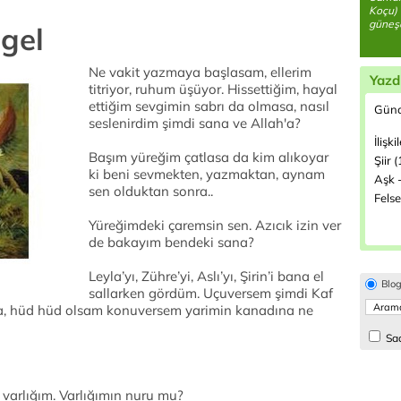
Koçu) 
güneşe
 gel
Ne vakit yazmaya başlasam, ellerim
Yazd
titriyor, ruhum üşüyor. Hissettiğim, hayal
ettiğim sevgimin sabrı da olmasa, nasıl
Günc
seslenirdim şimdi sana ve Allah'a?
İlişki
Başım yüreğim çatlasa da kim alıkoyar
Şiir 
ki beni sevmekten, yazmaktan, aynam
Aşk -
sen olduktan sonra..
Felse
Yüreğimdeki çaremsin sen. Azıcık izin ver
de bakayım bendeki sana?
Leyla’yı, Zühre’yi, Aslı’yı, Şirin’i bana el
Blo
sallarken gördüm. Uçuversem şimdi Kaf
, hüd hüd olsam konuversem yarimin kanadına ne
Sad
 varlığım. Varlığımın nuru mu?