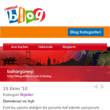
Blog Kategorileri
Ana Sayfam
Hakkımda
Bloglarım
bahargüneşi
http://blog.milliyet.com.tr/bolog
15 Ekim '10
Kategori
İlişkiler
Demokrasi ve Aşk
Evet bu yazımı aldığım bir yoruma itaf ederek yazıyorum.