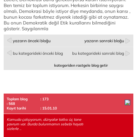
Ben temiz bir toplum istiyorum. Herkesin birbirine saygısı
olmalı, Demokrasi böyle istiyor diye meydanda, onun karısı ,
bunun kocası farketmez diyerek istediği gibi at oynatamaz.
Bu onun Demokratik değil Etik kurallarını bilmediğini
gösterir. Saygılarımla
yazarın önceki bloğu
yazarın sonraki bloğu
bu kategorideki önceki blog
bu kategorideki sonraki blog
kategoriden rastgele blog getir
Toplam blog
: 173
: 568
Kayıt tarihi
: 15.01.10
Kamuda çalışıyorum, dünyalar tatlısı üç tane
yavrum var. Burda bulunmamın sebebi hayatı
sizlerle ..