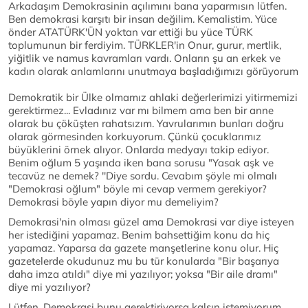
Arkadaşım Demokrasinin açılımını bana yaparmısın lütfen.
Ben demokrasi karşıtı bir insan değilim. Kemalistim. Yüce
önder ATATÜRK'ÜN yoktan var ettiği bu yüce TÜRK
toplumunun bir ferdiyim. TÜRKLER'in Onur, gurur, mertlik,
yiğitlik ve namus kavramları vardı. Onların şu an erkek ve
kadın olarak anlamlarını unutmaya başladığımızı görüyorum
Demokratik bir Ülke olmamız ahlaki değerlerimizi yitirmemizi
gerektirmez... Evladınız var mı bilmem ama ben bir anne
olarak bu çöküşten rahatsızım. Yavrularımın bunları doğru
olarak görmesinden korkuyorum. Çünkü çocuklarımız
büyüklerini örnek alıyor. Onlarda medyayı takip ediyor.
Benim oğlum 5 yaşında iken bana sorusu "Yasak aşk ve
tecavüz ne demek? ''Diye sordu. Cevabım şöyle mi olmalı
"Demokrasi oğlum" böyle mi cevap vermem gerekiyor?
Demokrasi böyle yapın diyor mu demeliyim?
Demokrasi'nin olması güzel ama Demokrasi var diye isteyen
her istediğini yapamaz. Benim bahsettiğim konu da hiç
yapamaz. Yaparsa da gazete manşetlerine konu olur. Hiç
gazetelerde okudunuz mu bu tür konularda "Bir başarıya
daha imza atıldı" diye mi yazılıyor; yoksa "Bir aile dramı"
diye mi yazılıyor?
Lütfen, Demokrasi bunu gerektiriyorsa kalsın istemiyorum.