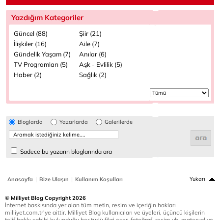
Yazdığım Kategoriler
Güncel (88)
Şiir (21)
İlişkiler (16)
Aile (7)
Gündelik Yaşam (7)
Anılar (6)
TV Programları (5)
Aşk - Evlilik (5)
Haber (2)
Sağlık (2)
Bloglarda
Yazarlarda
Galerilerde
Sadece bu yazarın bloglarında ara
|
|
Yukarı
Anasayfa
Bize Ulaşın
Kullanım Koşulları
© Milliyet Blog Copyright 2026
İnternet baskısında yer alan tüm metin, resim ve içeriğin hakları
milliyet.com.tr'ye aittir. Milliyet Blog kullanıcıları ve üyeleri, üçüncü kişilerin
telif hakkı sahibi bulunduğu her türlü fikri eser, fotoğraf, resim vb. materyal ve