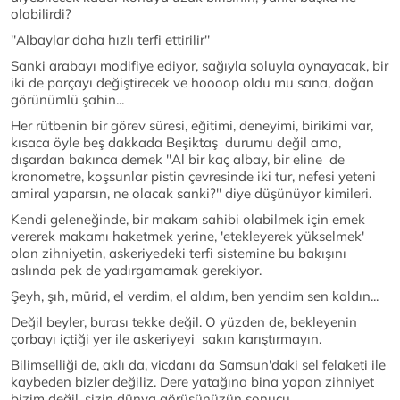
olabilirdi?
''Albaylar daha hızlı terfi ettirilir''
Sanki arabayı modifiye ediyor, sağıyla soluyla oynayacak, bir
iki de parçayı değiştirecek ve hoooop oldu mu sana, doğan
görünümlü şahin...
Her rütbenin bir görev süresi, eğitimi, deneyimi, birikimi var,
kısaca öyle beş dakkada Beşiktaş durumu değil ama,
dışardan bakınca demek ''Al bir kaç albay, bir eline de
kronometre, koşsunlar pistin çevresinde iki tur, nefesi yeteni
amiral yaparsın, ne olacak sanki?'' diye düşünüyor kimileri.
Kendi geleneğinde, bir makam sahibi olabilmek için emek
vererek makamı haketmek yerine, 'etekleyerek yükselmek'
olan zihniyetin, askeriyedeki terfi sistemine bu bakışını
aslında pek de yadırgamamak gerekiyor.
Şeyh, şıh, mürid, el verdim, el aldım, ben yendim sen kaldın...
Değil beyler, burası tekke değil. O yüzden de, bekleyenin
çorbayı içtiği yer ile askeriyeyi sakın karıştırmayın.
Bilimselliği de, aklı da, vicdanı da Samsun'daki sel felaketi ile
kaybeden bizler değiliz. Dere yatağına bina yapan zihniyet
bizim değil, sizin dünya görüşünüzün sonucu.