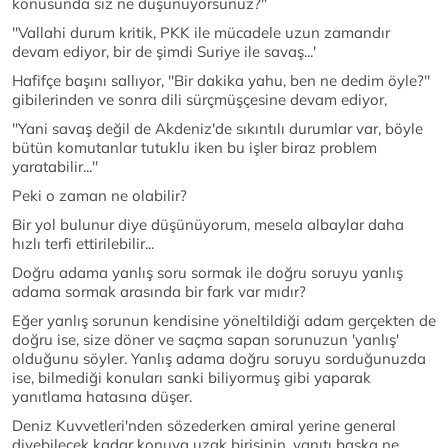
konusunda siz ne düşünüyorsunuz?''
''Vallahi durum kritik, PKK ile mücadele uzun zamandır
devam ediyor, bir de şimdi Suriye ile savaş...'
Hafifçe başını sallıyor, ''Bir dakika yahu, ben ne dedim öyle?''
gibilerinden ve sonra dili sürçmüşçesine devam ediyor,
''Yani savaş değil de Akdeniz'de sıkıntılı durumlar var, böyle
bütün komutanlar tutuklu iken bu işler biraz problem
yaratabilir...''
Peki o zaman ne olabilir?
Bir yol bulunur diye düşünüyorum, mesela albaylar daha
hızlı terfi ettirilebilir...
Doğru adama yanlış soru sormak ile doğru soruyu yanlış
adama sormak arasında bir fark var mıdır?
Eğer yanlış sorunun kendisine yöneltildiği adam gerçekten de
doğru ise, size döner ve saçma sapan sorunuzun 'yanlış'
olduğunu söyler. Yanlış adama doğru soruyu sorduğunuzda
ise, bilmediği konuları sanki biliyormuş gibi yaparak
yanıtlama hatasına düşer.
Deniz Kuvvetleri'nden sözederken amiral yerine general
diyebilecek kadar konuya uzak birisinin, yanıtı başka ne