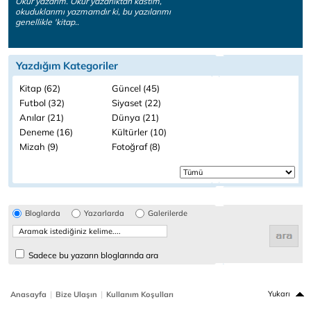
Okur yazarım. Okur yazarlıktan kastım,
okuduklarımı yazmamdır ki, bu yazılarımı
genellikle 'kitap..
Yazdığım Kategoriler
Kitap (62)
Güncel (45)
Futbol (32)
Siyaset (22)
Anılar (21)
Dünya (21)
Deneme (16)
Kültürler (10)
Mizah (9)
Fotoğraf (8)
Bloglarda
Yazarlarda
Galerilerde
Sadece bu yazarın bloglarında ara
|
|
Yukarı
Anasayfa
Bize Ulaşın
Kullanım Koşulları