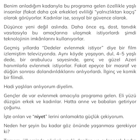
Benim anladığım kadarıyla bu programa gelen özellikle yaşlı
insanlar (fakat daha çok erkekler) evliliği “yalnızlıktan kaçış”
olarak görüyorlar. Kadınlar ise, sosyal bir güvence olarak.
Düşünce yeni değil aslında. Daha önce eş, dost, tanıdık
vasıtasıyla bu amaçlarına ulaşmak istiyorlardı şimdi
teknolojinin imkânlarını kullanıyorlar.
Geçmiş yıllarda “Dedeler evlenmek istiyor” diye bir film
izlemiştim televizyonda. Aynı köyde yaşayan, dul, 4–5 yaşlı
dede, bir arabulucu sayesinde, genç ve güzel Azeri
hanımlarla evlenmek istiyorlar. Fakat epeyce bir masraf ve
düğün sonrası dolandırıldıklarını anlıyorlardı. İlginç ve komik
bir filmdi.
Hadi yaşlıları anlıyorum diyelim.
Gençler de var evlenmek amacıyla programa gelen. Eli yüzü
düzgün erkek ve kadınlar. Hatta anne ve babaları getiriyor
çoğunu.
İşte onları ve “
niyet
” lerini anlamakta güçlük çekiyorum.
Neden her şeyin bu kadar göz önünde yaşanması gerekiyor
ki?