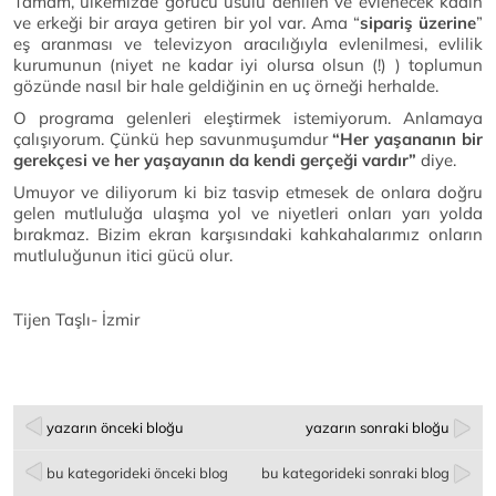
Tamam, ülkemizde görücü usulü denilen ve evlenecek kadın
ve erkeği bir araya getiren bir yol var. Ama “
sipariş üzerine
”
eş aranması ve televizyon aracılığıyla evlenilmesi, evlilik
kurumunun (niyet ne kadar iyi olursa olsun (!) ) toplumun
gözünde nasıl bir hale geldiğinin en uç örneği herhalde.
O programa gelenleri eleştirmek istemiyorum. Anlamaya
çalışıyorum. Çünkü hep savunmuşumdur
“Her yaşananın bir
gerekçesi ve her yaşayanın da kendi gerçeği vardır”
diye.
Umuyor ve diliyorum ki biz tasvip etmesek de onlara doğru
gelen mutluluğa ulaşma yol ve niyetleri onları yarı yolda
bırakmaz. Bizim ekran karşısındaki kahkahalarımız onların
mutluluğunun itici gücü olur.
Tijen Taşlı- İzmir
yazarın önceki bloğu
yazarın sonraki bloğu
bu kategorideki önceki blog
bu kategorideki sonraki blog