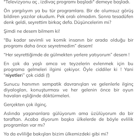
"Televizyonu aç , izdivaç programı başladı" demeye başladı.
Ön yargılıyım ya bu tür programlara. Bir de olumsuz görüş
bildiren yazılar okudum. Pek oralı olmadım. Sonra tesadüfen
denk geldi, seyrettim birkaç defa. Düşüncelerim mi?
Şimdi ne desem bilmem ki!
“Bu kadar sevimli ve komik insanın bir arada olduğu bir
programı daha önce seyretmedim” desem!
“Her seyrettiğimde de gülmekten yerlere yatıyorum” desem !
En çok da yaşlı amca ve teyzelerin evlenmek için bu
programa gelmeleri ilgimi çekiyor. Öyle ciddiler ki ! Yani
“
niyetler
i” çok ciddi (!)
Sunucu hanımın sempatik davranışları ve gelenlerle ilginç
diyalogları, konuşturması ve her gelenin önce bir oyun
havaları eşliğinde döktürmeleri.
Gerçekten çok ilginç.
Aslında yaşananlara gülüyorum ama üzülüyorum da bir
taraftan. Acaba diyorum başka ülkelerde de böyle evlilik
programları var mı?
Ya da evliliğe bakışları bizim ülkemizdeki gibi mi?