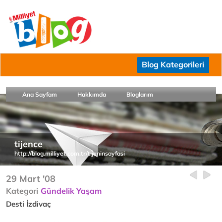
Blog Kategorileri
Ana Sayfam
Hakkımda
Bloglarım
tijence
http://blog.milliyet.com.tr/tijeninsayfasi
29 Mart '08
Kategori
Gündelik Yaşam
Desti İzdivaç