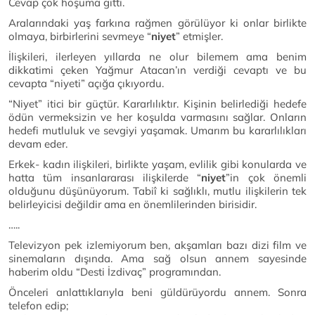
Cevap çok hoşuma gitti.
Aralarındaki yaş farkına rağmen görülüyor ki onlar birlikte
olmaya, birbirlerini sevmeye “
niyet
” etmişler.
İlişkileri, ilerleyen yıllarda ne olur bilemem ama benim
dikkatimi çeken Yağmur Atacan’ın verdiği cevaptı ve bu
cevapta “niyeti” açığa çıkıyordu.
“Niyet” itici bir güçtür. Kararlılıktır. Kişinin belirlediği hedefe
ödün vermeksizin ve her koşulda varmasını sağlar. Onların
hedefi mutluluk ve sevgiyi yaşamak. Umarım bu kararlılıkları
devam eder.
Erkek- kadın ilişkileri, birlikte yaşam, evlilik gibi konularda ve
hatta tüm insanlararası ilişkilerde “
niyet
”in çok önemli
olduğunu düşünüyorum. Tabiî ki sağlıklı, mutlu ilişkilerin tek
belirleyicisi değildir ama en önemlilerinden birisidir.
…..
Televizyon pek izlemiyorum ben, akşamları bazı dizi film ve
sinemaların dışında. Ama sağ olsun annem sayesinde
haberim oldu “Desti İzdivaç” programından.
Önceleri anlattıklarıyla beni güldürüyordu annem. Sonra
telefon edip;