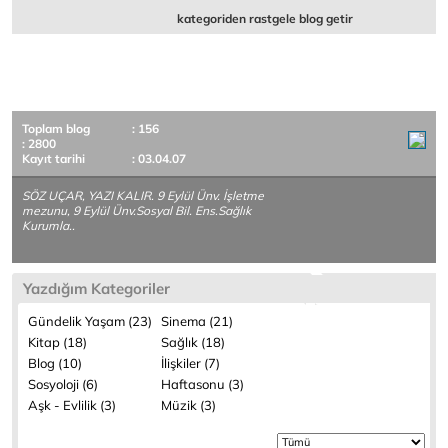
kategoriden rastgele blog getir
Toplam blog
: 156
: 2800
Kayıt tarihi
: 03.04.07
SÖZ UÇAR, YAZI KALIR. 9 Eylül Ünv. İşletme
mezunu, 9 Eylül Ünv.Sosyal Bil. Ens.Sağlık
Kurumla..
Yazdığım Kategoriler
Gündelik Yaşam (23)
Sinema (21)
Kitap (18)
Sağlık (18)
Blog (10)
İlişkiler (7)
Sosyoloji (6)
Haftasonu (3)
Aşk - Evlilik (3)
Müzik (3)