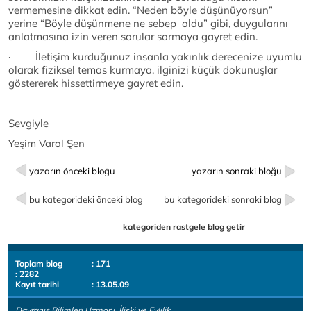
vermemesine dikkat edin. “Neden böyle düşünüyorsun”
yerine “Böyle düşünmene ne sebep oldu” gibi, duygularını
anlatmasına izin veren sorular sormaya gayret edin.
· İletişim kurduğunuz insanla yakınlık derecenize uyumlu
olarak fiziksel temas kurmaya, ilginizi küçük dokunuşlar
göstererek hissettirmeye gayret edin.
Sevgiyle
Yeşim Varol Şen
yazarın önceki bloğu
yazarın sonraki bloğu
bu kategorideki önceki blog
bu kategorideki sonraki blog
kategoriden rastgele blog getir
Toplam blog
: 171
: 2282
Kayıt tarihi
: 13.05.09
Davranış Bilimleri Uzmanı, İlişki ve Evlilik