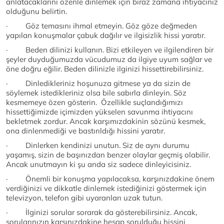
anlatacaklarını özenle dinlemek için biraz zamana ihtiyacınız
olduğunu belirtin.
· Göz temasını ihmal etmeyin. Göz göze değmeden
yapılan konuşmalar çabuk dağılır ve ilgisizlik hissi yaratır.
· Beden dilinizi kullanın. Bizi etkileyen ve ilgilendiren bir
şeyler duyduğumuzda vücudumuz da ilgiye uyum sağlar ve
öne doğru eğilir. Beden dilinizle ilginizi hissettirebilirsiniz.
· Dinledikleriniz hoşunuza gitmese ya da sizin de
söylemek istedikleriniz olsa bile sabırla dinleyin. Söz
kesmemeye özen gösterin. Özellikle suçlandığımızı
hissettiğimizde içimizden yükselen savunma ihtiyacını
bekletmek zordur. Ancak karşımızdakinin sözünü kesmek,
ona dinlenmediği ve bastırıldığı hissini yaratır.
· Dinlerken kendinizi unutun. Siz de aynı durumu
yaşamış, sizin de başınızdan benzer olaylar geçmiş olabilir.
Ancak unutmayın ki şu anda siz sadece dinleyicisiniz.
· Önemli bir konuşma yapılacaksa, karşınızdakine önem
verdiğinizi ve dikkatle dinlemek istediğinizi göstermek için
televizyon, telefon gibi uyaranları uzak tutun.
· İlginizi sorular sorarak da gösterebilirsiniz. Ancak,
sorularınızın karşınızdakine hesap sorulduğu hissini