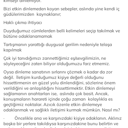
kimseyi dinlemiyor.
Bizi etkin dinlemeden koyan sebepler, aslında yine kendi iç
güdülerimizden kaynaklanır;
Haklı çıkma ihtiyacı
Duyduğumuz cümlelerden belli kelimeleri seçip takılmak ve
bütüne odaklanamamak
Tartışmanın yarattığı duygusal gerilim nedeniyle telaşa
kapılmak
Çok iyi tanıdığımızı zannettiğimiz eş/sevgilimizin, ne
söyleyeceğini zaten biliyor olduğumuzu farz etmemiz.
Oysa dinleme sanatının sırlarını çözmek o kadar da zor
değil. İletişim kurduğumuz kişiye değerli olduğunu
hissettirmenin en güzel yolu dinlendiğini, sözlerine önem
verildiğini ve anlaşıldığını hissettirmektir. Etkin dinlemeyi
sağlamanın anahtarları ise, aslında çok basit. Ancak,
konuşmaların harareti içinde çoğu zaman kolaylıkla es
geçtiğimiz noktalar. Azıcık özenle etkin dinlemeye
odaklanmak ve sağlıklı iletişimi kurmak mümkün. Nasıl mı?
· Öncelikle ana ve karşınızdaki kişiye odaklanın. Aklınız
başka bir yerlere takıldıysa karşınızdakine bunu belirtin ve