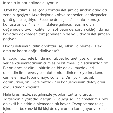
insanla irtibat halinde oluyoruz.
Özel hayatımız ise çoğu zaman iletişim açısından daha da
zengin geçiyor. Arkadaşlarla kahve sohbetleri, dertleşmeler
günü güzelleştiriyor. Eeee ne demişler…”İnsanlar konuşa
konuşa anlaşır” İş ikili ilişkilere gelince, iletişim altın
değerinde oluyor. Kaliteli bir sohbetin de, sorun çıktığında işi
kavgaya dökmeden tartışabilmenin de yolu doğru iletişimden
geçiyor.
Doğru iletişimin altın anahtarı ise, etkin dinlemek. Pekii
ama ne kadar doğru dinliyoruz?
Bir çoğumuz, hele bir de muhabbet hararetliyse, dinlemek
yerine karşımızdakinin cümlesini bitirmesi için sabırsızlanırız.
Bir an önce sözünü bitirsin de biz de aklımızdakileri
dillendirelim hevesiyle, anlatılanları dinlemek yerine, kendi
cümlelerimizi toparlamaya çalışırız. Dinliyor-muş gibi
görünürken, anı, karşımızdakinin konuşmasının detaylarını
çoğu zaman kaçırırız.
Hele ki eşimizle, sevgilimizle yapılan tartışmalarda….
Tartışmanın yarattığı gerginlik, duygusal incinmelerimiz bizi
objektif bir etkin dinlemeden alı koyar. Cevap verme telaşı
içinde bir bakarız ki iki kişi de aynı anda konuşuyor ve kimse