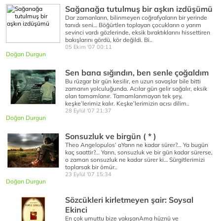
Sağanağa tutulmuş bir aşkın izdüşümü
Dar zamanların, bilinmeyen coğrafyaların bir yerinde
tanıdı seni… Böğürtlen toplayan çocukların o yarım
sevinci vardı gözlerinde, eksik bıraktıklarını hissettiren
bakışlarını gördü, kör değildi. Bi..
05 Ekim '07 00:11
Doğan Durgun
Sen bana sığındın, ben senle çoğaldım
Bu rüzgar bir gün kesilir, en uzun savaşlar bile bitti
zamanın yolculuğunda. Acılar gün gelir sağalır, eksik
olan tamamlanır. Tamamlanmayan tek şey,
keşke’lerimiz kalır. Keşke’lerimizin acısı dilim..
28 Eylül '07 21:37
Doğan Durgun
Sonsuzluk ve birgün ( * )
Theo Angelopulos’ aYarın ne kadar sürer?... Ya bugün
kaç saattir?... Yarın, sonsuzluk ve bir gün kadar sürerse,
o zaman sonsuzluk ne kadar sürer ki… Sürgitlerimizi
toplarsak bir ömür..
23 Eylül '07 15:34
Doğan Durgun
Sözcükleri kirletmeyen şair: Soysal
Ekinci
En çok umuttu bize yakışanAma hüznü ve