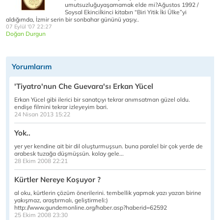
umutsuzluğuyaşamamak elde mi?Ağustos 1992 /
Soysal Ekinciİkinci kitabın “Biri Yitik İki Ülke”yi
aldığımda, İzmir serin bir sonbahar gününü yaşıy..
07 Eylül '07 22:27
Doğan Durgun
Yorumlarım
'Tiyatro'nun Che Guevara'sı Erkan Yücel
Erkan Yücel gibi ilerici bir sanatçıyı tekrar anımsatman güzel oldu.
endişe filmini tekrar izleyeyim bari.
24 Nisan 2013 15:22
Yok..
yer yer kendine ait bir dil oluşturmuşsun. buna paralel bir çok yerde de
arabesk tuzağa düşmüşsün. kolay gele...
28 Ekim 2008 22:21
Kürtler Nereye Koşuyor ?
al oku, kürtlerin çözüm önerilerini. tembellik yapmak yazı yazan birine
yakışmaz, araştırmalı, geliştirmeli:)
http://www.gundemonline.org/haber.asp?haberid=62592
25 Ekim 2008 23:30