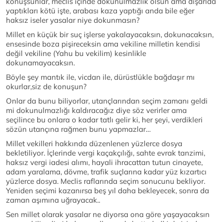
konuşsunlar, meclis içinde dokunulmazlık olsun ama dışarıda
yaptıkları kötü işte, arabası kaza yaptığı anda bile eğer
haksız iseler yasalar niye dokunmasın?
Millet en küçük bir suç işlerse yakalayacaksın, dokunacaksın,
ensesinde boza pişireceksin ama vekiline milletin kendisi
değil vekiline (Yahu bu vekilim) kesinlikle
dokunamayacaksın.
Böyle şey mantık ile, vicdan ile, dürüstlükle bağdaşır mı
okurlar,siz de konuşun?
Onlar da bunu biliyorlar, utançlarından seçim zamanı geldi
mi dokunulmazlığı kaldıracağız diye söz verirler ama
seçilince bu onlara o kadar tatlı gelir ki, her şeyi, verdikleri
sözün utançına rağmen bunu yapmazlar…
Millet vekilleri hakkında düzenlenen yüzlerce dosya
bekletiliyor. İçlerinde vergi kaçakçılığı, sahte evrak tanzimi,
haksız vergi iadesi alımı, hayali ihracattan tutun cinayete,
adam yaralama, dövme, trafik suçlarına kadar yüz kızartıcı
yüzlerce dosya. Meclis raflarında seçim sonucunu bekliyor.
Yeniden seçimi kazanırsa beş yıl daha bekleyecek, sonra da
zaman aşımına uğrayacak..
Sen millet olarak yasalar ne diyorsa ona göre yaşayacaksın