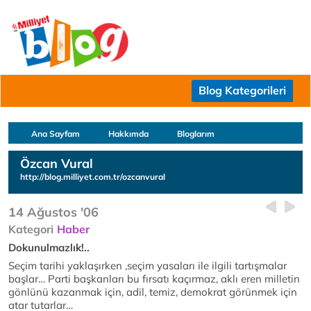
Blog Kategorileri
Ana Sayfam
Hakkımda
Bloglarım
Özcan Vural
http://blog.milliyet.com.tr/ozcanvural
14 Ağustos '06
Kategori
Haber
Dokunulmazlık!..
Seçim tarihi yaklaşırken ,seçim yasaları ile ilgili tartışmalar
başlar… Parti başkanları bu fırsatı kaçırmaz, aklı eren milletin
gönlünü kazanmak için, adil, temiz, demokrat görünmek için
atar tutarlar…