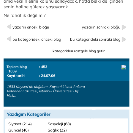
ama vekilin elimi kolunu sallayacak, hatta belki de içinden
senin haline gülerek yaşayacak..
Ne rahatlık değil mi?
yazarın önceki bloğu
yazarın sonraki bloğu
bu kategorideki önceki blog
bu kategorideki sonraki blog
kategoriden rastgele blog getir
Toplam blog
: 453
: 1059
Kayıt tarihi
: 24.07.06
1933 Kayseri'de doğdum. Kayseri Lisesi Ankara
Veteriner Fakültesi, İstanbul Üniversitesi Diş
Heki..
Yazdığım Kategoriler
Siyaset (214)
Sosyoloji (68)
Güncel (40)
Sağlık (22)