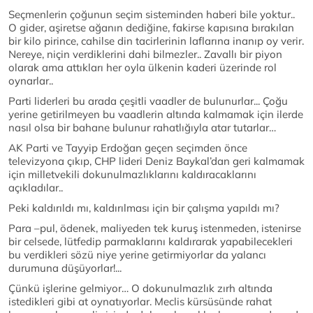
Seçmenlerin çoğunun seçim sisteminden haberi bile yoktur..
O gider, aşiretse ağanın dediğine, fakirse kapısına bırakılan
bir kilo pirince, cahilse din tacirlerinin laflarına inanıp oy verir.
Nereye, niçin verdiklerini dahi bilmezler.. Zavallı bir piyon
olarak ama attıkları her oyla ülkenin kaderi üzerinde rol
oynarlar..
Parti liderleri bu arada çeşitli vaadler de bulunurlar... Çoğu
yerine getirilmeyen bu vaadlerin altında kalmamak için ilerde
nasıl olsa bir bahane bulunur rahatlığıyla atar tutarlar…
AK Parti ve Tayyip Erdoğan geçen seçimden önce
televizyona çıkıp, CHP lideri Deniz Baykal’dan geri kalmamak
için milletvekili dokunulmazlıklarını kaldıracaklarını
açıkladılar..
Peki kaldırıldı mı, kaldırılması için bir çalışma yapıldı mı?
Para –pul, ödenek, maliyeden tek kuruş istenmeden, istenirse
bir celsede, lütfedip parmaklarını kaldırarak yapabilecekleri
bu verdikleri sözü niye yerine getirmiyorlar da yalancı
durumuna düşüyorlar!...
Çünkü işlerine gelmiyor… O dokunulmazlık zırh altında
istedikleri gibi at oynatıyorlar. Meclis kürsüsünde rahat