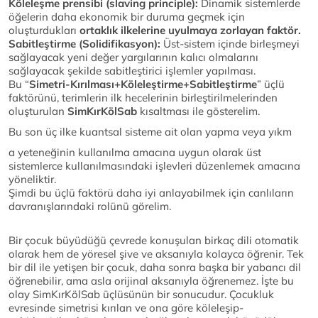
Köleleşme prensibi (slaving principle):
Dinamik sistemlerde
öğelerin daha ekonomik bir duruma geçmek için
oluşturdukları
ortaklık ilkelerine uyulmaya zorlayan faktör.
Sabitleştirme (Solidifikasyon):
Üst-sistem içinde birleşmeyi
sağlayacak yeni değer yargılarının kalıcı olmalarını
sağlayacak şekilde sabitleştirici işlemler yapılması.
Bu “
Simetri-Kırılması+Köleleştirme+Sabitleştirme
” üçlü
faktörünü, terimlerin ilk hecelerinin birleştirilmelerinden
oluşturulan
SimKırKölSab
kısaltması ile gösterelim.
Bu son üç ilke kuantsal sisteme ait olan yapma veya yıkm
a yeteneğinin kullanılma amacına uygun olarak üst
sistemlerce kullanılmasındaki işlevleri düzenlemek amacına
yöneliktir.
Şimdi bu üçlü faktörü daha iyi anlayabilmek için canlıların
davranışlarındaki rolünü görelim.
Bir çocuk büyüdüğü çevrede konuşulan birkaç dili otomatik
olarak hem de yöresel şive ve aksanıyla kolayca öğrenir. Tek
bir dil ile yetişen bir çocuk, daha sonra başka bir yabancı dil
öğrenebilir, ama asla orijinal aksanıyla öğrenemez. İşte bu
olay SimKırKölSab üçlüsünün bir sonucudur. Çocukluk
evresinde simetrisi kırılan ve ona göre köleleşip-