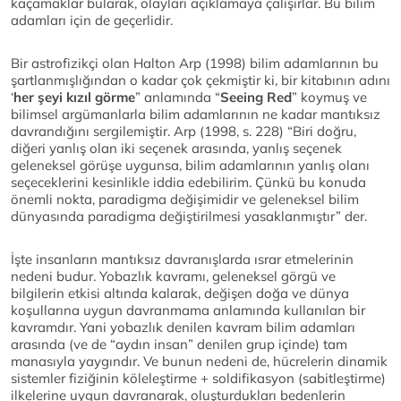
kaçamaklar bularak, olayları açıklamaya çalışırlar. Bu bilim
adamları için de geçerlidir.
Bir astrofizikçi olan Halton Arp (1998) bilim adamlarının bu
şartlanmışlığından o kadar çok çekmiştir ki, bir kitabının adını
‘
her şeyi kızıl görme
” anlamında “
Seeing Red
” koymuş ve
bilimsel argümanlarla bilim adamlarının ne kadar mantıksız
davrandığını sergilemiştir. Arp (1998, s. 228) “Biri doğru,
diğeri yanlış olan iki seçenek arasında, yanlış seçenek
geleneksel görüşe uygunsa, bilim adamlarının yanlış olanı
seçeceklerini kesinlikle iddia edebilirim. Çünkü bu konuda
önemli nokta, paradigma değişimidir ve geleneksel bilim
dünyasında paradigma değiştirilmesi yasaklanmıştır” der.
İşte insanların mantıksız davranışlarda ısrar etmelerinin
nedeni budur. Yobazlık kavramı, geleneksel görgü ve
bilgilerin etkisi altında kalarak, değişen doğa ve dünya
koşullarına uygun davranmama anlamında kullanılan bir
kavramdır. Yani yobazlık denilen kavram bilim adamları
arasında (ve de “aydın insan” denilen grup içinde) tam
manasıyla yaygındır. Ve bunun nedeni de, hücrelerin dinamik
sistemler fiziğinin köleleştirme + soldifikasyon (sabitleştirme)
ilkelerine uygun davranarak, oluşturdukları bedenlerin