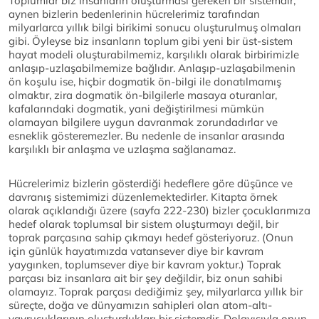
Toplumlar biz insanların oluşturması gereken bir sistemdir,
aynen bizlerin bedenlerinin hücrelerimiz tarafından
milyarlarca yıllık bilgi birikimi sonucu oluşturulmuş olmaları
gibi. Öyleyse biz insanların toplum gibi yeni bir üst-sistem
hayat modeli oluşturabilmemiz, karşılıklı olarak birbirimizle
anlaşıp-uzlaşabilmemize bağlıdır. Anlaşıp-uzlaşabilmenin
ön koşulu ise, hiçbir dogmatik ön-bilgi ile donatılmamış
olmaktır, zira dogmatik ön-bilgilerle masaya oturanlar,
kafalarındaki dogmatik, yani değiştirilmesi mümkün
olamayan bilgilere uygun davranmak zorundadırlar ve
esneklik gösteremezler. Bu nedenle de insanlar arasında
karşılıklı bir anlaşma ve uzlaşma sağlanamaz.
Hücrelerimiz bizlerin gösterdiği hedeflere göre düşünce ve
davranış sistemimizi düzenlemektedirler. Kitapta örnek
olarak açıklandığı üzere (sayfa 222-230) bizler çocuklarımıza
hedef olarak toplumsal bir sistem oluşturmayı değil, bir
toprak parçasına sahip çıkmayı hedef gösteriyoruz. (Onun
için günlük hayatımızda vatansever diye bir kavram
yaygınken, toplumsever diye bir kavram yoktur.) Toprak
parçası biz insanlara ait bir şey değildir, biz onun sahibi
olamayız. Toprak parçası dediğimiz şey, milyarlarca yıllık bir
süreçte, doğa ve dünyamızın sahipleri olan atom-altı-
yavrucuklarının oluşturdukları bir sistemdir. Dolayısıyla onun