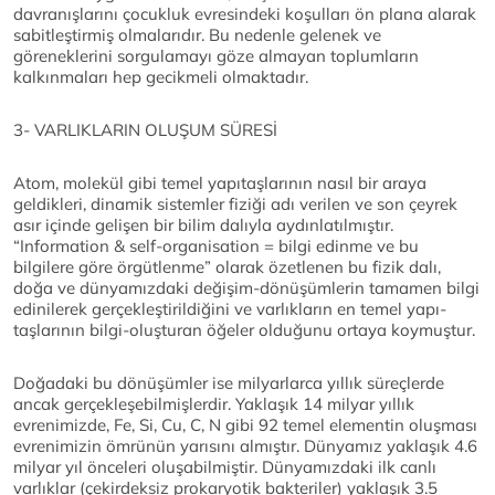
davranışlarını çocukluk evresindeki koşulları ön plana alarak
sabitleştirmiş olmalarıdır. Bu nedenle gelenek ve
göreneklerini sorgulamayı göze almayan toplumların
kalkınmaları hep gecikmeli olmaktadır.
3- VARLIKLARIN OLUŞUM SÜRESİ
Atom, molekül gibi temel yapıtaşlarının nasıl bir araya
geldikleri, dinamik sistemler fiziği adı verilen ve son çeyrek
asır içinde gelişen bir bilim dalıyla aydınlatılmıştır.
“Information & self-organisation = bilgi edinme ve bu
bilgilere göre örgütlenme” olarak özetlenen bu fizik dalı,
doğa ve dünyamızdaki değişim-dönüşümlerin tamamen bilgi
edinilerek gerçekleştirildiğini ve varlıkların en temel yapı-
taşlarının bilgi-oluşturan öğeler olduğunu ortaya koymuştur.
Doğadaki bu dönüşümler ise milyarlarca yıllık süreçlerde
ancak gerçekleşebilmişlerdir. Yaklaşık 14 milyar yıllık
evrenimizde, Fe, Si, Cu, C, N gibi 92 temel elementin oluşması
evrenimizin ömrünün yarısını almıştır. Dünyamız yaklaşık 4.6
milyar yıl önceleri oluşabilmiştir. Dünyamızdaki ilk canlı
varlıklar (çekirdeksiz prokaryotik bakteriler) yaklaşık 3.5