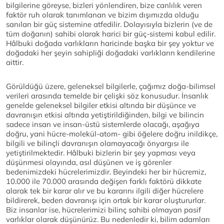
bilgilerine göreyse, bizleri yönlendiren, bize canlılık veren
faktör ruh olarak tanımlanan ve bizim dışımızda olduğu
sanılan bir güç sistemine atfedilir. Dolayısıyla bizlerin (ve de
tüm doğanın) sahibi olarak harici bir güç-sistemi kabul edilir.
Hâlbuki doğada varlıkların haricinde başka bir şey yoktur ve
doğadaki her şeyin sahipliği doğadaki varlıkların kendilerine
aittir.
Görüldüğü üzere, geleneksel bilgilerle, çağımız doğa-bilimsel
verileri arasında temelde bir çelişki söz konusudur. İnsanlık
genelde geleneksel bilgiler etkisi altında bir düşünce ve
davranışın etkisi altında yetiştirildiğinden, bilgi ve bilincin
sadece insan ve insan-üstü sistemlerde olacağı, aşağıya
doğru, yani hücre-molekül-atom- gibi öğelere doğru inildikçe,
bilgili ve bilinçli davranışın olamayacağı önyargısı ile
yetiştirilmektedir. Hâlbuki bizlerin bir şey yapması veya
düşünmesi olayında, asıl düşünen ve iş görenler
bedenimizdeki hücrelerimizdir. Beyindeki her bir hücremiz,
10.000 ile 70.000 arasında değişen farklı faktörü dikkate
alarak tek bir karar alır ve bu kararını ilgili diğer hücrelere
bildirerek, beden davranışı için ortak bir karar oluştururlar.
Biz insanlar ise, hücrelerimizi bilinç sahibi olmayan pasif
varlıklar olarak düşünürüz. Bu nedenledir ki, bilim adamları