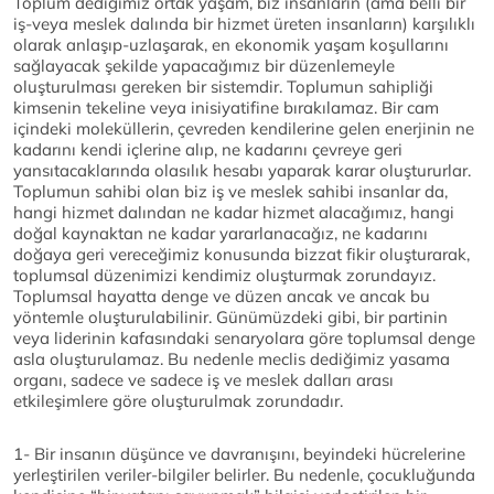
Toplum dediğimiz ortak yaşam, biz insanların (ama belli bir
iş-veya meslek dalında bir hizmet üreten insanların) karşılıklı
olarak anlaşıp-uzlaşarak, en ekonomik yaşam koşullarını
sağlayacak şekilde yapacağımız bir düzenlemeyle
oluşturulması gereken bir sistemdir. Toplumun sahipliği
kimsenin tekeline veya inisiyatifine bırakılamaz. Bir cam
içindeki moleküllerin, çevreden kendilerine gelen enerjinin ne
kadarını kendi içlerine alıp, ne kadarını çevreye geri
yansıtacaklarında olasılık hesabı yaparak karar oluştururlar.
Toplumun sahibi olan biz iş ve meslek sahibi insanlar da,
hangi hizmet dalından ne kadar hizmet alacağımız, hangi
doğal kaynaktan ne kadar yararlanacağız, ne kadarını
doğaya geri vereceğimiz konusunda bizzat fikir oluşturarak,
toplumsal düzenimizi kendimiz oluşturmak zorundayız.
Toplumsal hayatta denge ve düzen ancak ve ancak bu
yöntemle oluşturulabilinir. Günümüzdeki gibi, bir partinin
veya liderinin kafasındaki senaryolara göre toplumsal denge
asla oluşturulamaz. Bu nedenle meclis dediğimiz yasama
organı, sadece ve sadece iş ve meslek dalları arası
etkileşimlere göre oluşturulmak zorundadır.
1- Bir insanın düşünce ve davranışını, beyindeki hücrelerine
yerleştirilen veriler-bilgiler belirler. Bu nedenle, çocukluğunda