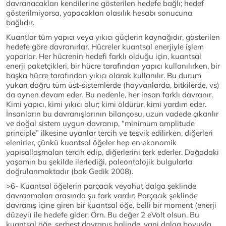
davranacakları kendilerine gösterilen hedefe bağlı; hedef
gösterilmiyorsa, yapacakları olasılık hesabı sonucuna
bağlıdır.
Kuantlar tüm yapıcı veya yıkıcı güçlerin kaynağıdır, gösterilen
hedefe göre davranırlar. Hücreler kuantsal enerjiyle işlem
yaparlar. Her hücrenin hedefi farklı olduğu için, kuantsal
enerji paketçikleri, bir hücre tarafından yapıcı kullanılırken, bir
başka hücre tarafından yıkıcı olarak kullanılır. Bu durum
yukarı doğru tüm üst-sistemlerde (hayvanlarda, bitkilerde, vs)
da aynen devam eder. Bu nedenle, her insan farklı davranır.
Kimi yapıcı, kimi yıkıcı olur; kimi öldürür, kimi yardım eder.
İnsanların bu davranışlarının bilançosu, uzun vadede çıkarılır
ve doğal sistem uygun davranıp, “minimum amplitude
principle” ilkesine uyanlar tercih ve teşvik edilirken, diğerleri
elenirler, çünkü kuantsal öğeler hep en ekonomik
yapısallaşmaları tercih edip, diğerlerini terk ederler. Doğadaki
yaşamın bu şekilde ilerlediği, paleontolojik bulgularla
doğrulanmaktadır (bak Gedik 2008).
>6- Kuantsal öğelerin parçacık veyahut dalga şeklinde
davranmaları arasında şu fark vardır: Parçacık şeklinde
davranış içine giren bir kuantsal öğe, belli bir moment (enerji
düzeyi) ile hedefe gider. Örn. Bu değer 2 eVolt olsun. Bu
kuantsal öğe, serbest davranış halinde, yani dalga boyuyla