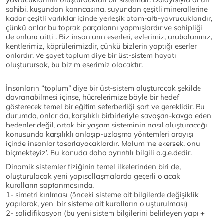
sahibi, kuşundan karıncasına, suyundan çeşitli minerallerine
kadar çeşitli varlıklar içinde yerleşik atom-altı-yavrucuklarıdır,
çünkü onlar bu toprak parçalarını yapmışlardır ve sahipliği
de onlara aittir. Biz insanların eserleri, evlerimiz, arabalarımız,
kentlerimiz, köprülerimizdir, çünkü bizlerin yaptığı eserler
onlardır. Ve şayet toplum diye bir üst-sistem hayatı
oluşturursak, bu bizim eserimiz olacaktır.
İnsanların “toplum” diye bir üst-sistem oluşturacak şekilde
davranabilmesi içinse, hücrelerimize böyle bir hedef
gösterecek temel bir eğitim seferberliği şart ve gereklidir. Bu
durumda, onlar da, karşılıklı birbirleriyle savaşan-kavga eden
bedenler değil, ortak bir yaşam sisteminin nasıl oluşturacağı
konusunda karşılıklı anlaşıp-uzlaşma yöntemleri arayışı
içinde insanlar tasarlayacaklardır. Malum ‘ne ekersek, onu
biçmekteyiz’. Bu konuda daha ayrıntılı bilgili a.g.e.dedir.
Dinamik sistemler fiziğinin temel ilkelerinden biri de,
oluşturulacak yeni yapısallaşmalarda geçerli olacak
kuralların saptanmasında,
1- simetri kırılması (önceki sisteme ait bilgilerde değişiklik
yapılarak, yeni bir sisteme ait kuralların oluşturulması)
2- solidifikasyon (bu yeni sistem bilgilerini belirleyen yapı +