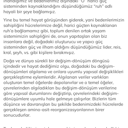
inandığımız ve bedenlerimiz dışındaki “O” harici güç
sisteminden kaynaklandığını düşündüğümüz “ruh” adlı
hayali bir şeye bağlamışız.
Yine bu temel hayat görüşünden giderek, yani bedenlerimizin
sahipliğini hücrelerimize değil, harici güçten kaynaklanan
ruh’a bağlamamız gibi, toplum denilen ortak yaşam
sistemimizin sahipliğini de, onun yapıtaşları olan biz
insanlara değil, doğadaki oluşturucu ve yapıcı güç
sisteminden güç ve ilham aldığını düşündüğümüz lider, reis,
kral, şeyh, vs. gibi kişilere bırakmışız.
Doğa ve dünya sürekli bir değişim-dönüşüm döngüsü
içindedir ve hayat dediğimiz olgu, doğadaki bu değişim-
dönüşümleri algılama ve onlara uyumlu yapısal değişiklikleri
gerçekleştirme eylemleridir. Algılanan veriler varlıkları
oluşturan temel öğelerde depolanırlar ve o temel öğeler,
çevrelerinden algıladıkları bu değişim-dönüşüm verilerine
göre yapısal durumlarını değiştirip, çevrelerindeki değişim-
dönüşümlere uyumlu hale gelmeye çalışırlar. Bizlerin tüm
düşünce ve davranışları bu şekilde bedenimizdeki hücrelerde
gerçekleşen amino-asit-reorganizasyonlarının birer
sonucudurlar.