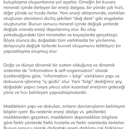
kutuplaşma oluşumlarına yol açarlar. Örneğin bir kuvars
minerali içinde ilerleyen bir enerji dalgası, bir yönde çok hızlı,
diğer yönde az hızda ilerler. Yani enerji aktarımında, varlıkları
oluşturan atomların diziliş şekilleri “dağ-dere” gibi engebeler
oluştururlar. Bunun sonucu mineral içinde değişik yerlerde
değişik oranda enerji depolanmış olur. Bu olay
yerkabuğundaki tüm mineraller ve kayaçlarda gerçekleşir.
Böyle olunca da, doğadaki tüm varlıklarda bir yönlenme,
dolayısıyla değişik türlerde kuvvet oluşumunu tetikleyici bir
yapısallaşma oluşmuş olur.
Doğa ve dünya dinamik bir sistem olduğuna ve dinamik
sistemler de “information & self-organisation” olarak
özetlendiğine göre, “information = bilgi” varlıkların yapı ve
dokusuna işlenmiş “iç-güdü” olur. Yani “bilgi” dediğimiz şey,
doğadaki yapıcı (veya yıkıcı) olan kuantsal enerjinin gideceği
yönü ve hızı belirleyen yapısallaşmalardır.
Maddelerin yapı-ve-dokuları, onların davranışlarını belirleyen
bilgiler içerir. Bu nedenle enerji (dalga vs. şekillerde)
maddelerden geçerken, maddelerin depoladıkları bilgilere
göre farklı yönlerde farklı hızlarla ve farklı oranlarda ilerlerler.
Bunun sonucu olarak doğadaki enerji dağılımı çok farklılaşır