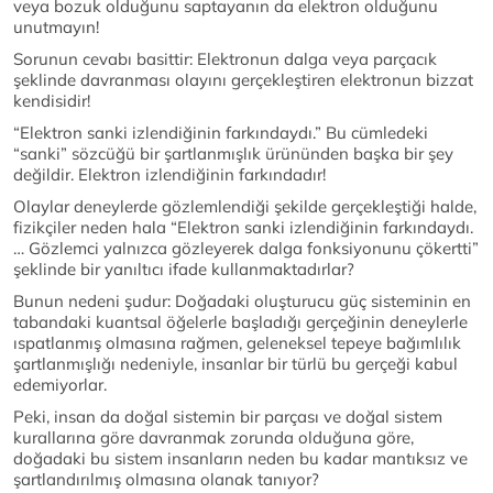
veya bozuk olduğunu saptayanın da elektron olduğunu
unutmayın!
Sorunun cevabı basittir: Elektronun dalga veya parçacık
şeklinde davranması olayını gerçekleştiren elektronun bizzat
kendisidir!
“Elektron sanki izlendiğinin farkındaydı.” Bu cümledeki
“sanki” sözcüğü bir şartlanmışlık ürününden başka bir şey
değildir. Elektron izlendiğinin farkındadır!
Olaylar deneylerde gözlemlendiği şekilde gerçekleştiği halde,
fizikçiler neden hala “Elektron sanki izlendiğinin farkındaydı.
… Gözlemci yalnızca gözleyerek dalga fonksiyonunu çökertti”
şeklinde bir yanıltıcı ifade kullanmaktadırlar?
Bunun nedeni şudur: Doğadaki oluşturucu güç sisteminin en
tabandaki kuantsal öğelerle başladığı gerçeğinin deneylerle
ıspatlanmış olmasına rağmen, geleneksel tepeye bağımlılık
şartlanmışlığı nedeniyle, insanlar bir türlü bu gerçeği kabul
edemiyorlar.
Peki, insan da doğal sistemin bir parçası ve doğal sistem
kurallarına göre davranmak zorunda olduğuna göre,
doğadaki bu sistem insanların neden bu kadar mantıksız ve
şartlandırılmış olmasına olanak tanıyor?