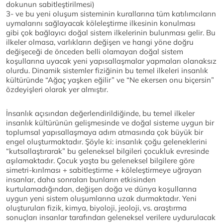
dokunun sabitleştirilmesi)
3- ve bu yeni oluşum sisteminin kurallarına tüm katılımcıların
uymalarını sağlayacak köleleştirme ilkesinin konulması
gibi çok bağlayıcı doğal sistem ilkelerinin bulunması gelir. Bu
ilkeler olmasa, varlıkların değişen ve hangi yöne doğru
değişeceği de önceden belli olamayan doğal sistem
koşullarına uyacak yeni yapısallaşmalar yapmaları olanaksız
olurdu. Dinamik sistemler fiziğinin bu temel ilkeleri insanlık
kültüründe “Ağaç yaşken eğilir” ve “Ne ekersen onu biçersin”
özdeyişleri olarak yer almıştır.
İnsanlık açısından değerlendirildiğinde, bu temel ilkeler
insanlık kültürünün gelişmesinde ve doğal sisteme uygun bir
toplumsal yapısallaşmaya adım atmasında çok büyük bir
engel oluşturmaktadır. Şöyle ki: insanlık çoğu geleneklerini
“kutsallaştırarak” bu geleneksel bilgileri çocukluk evresinde
aşılamaktadır. Çocuk yaşta bu geleneksel bilgilere göre
simetri-kırılması + sabitleştirme + köleleştirmeye uğrayan
insanlar, daha sonraları bunların etkisinden
kurtulamadığından, değişen doğa ve dünya koşullarına
uygun yeni sistem oluşumlarına uzak durmaktadır. Yeni
oluşturulan fizik, kimya, biyoloji, jeoloji, vs. araştırma
sonuçları insanlar tarafından geleneksel verilere uydurulacak