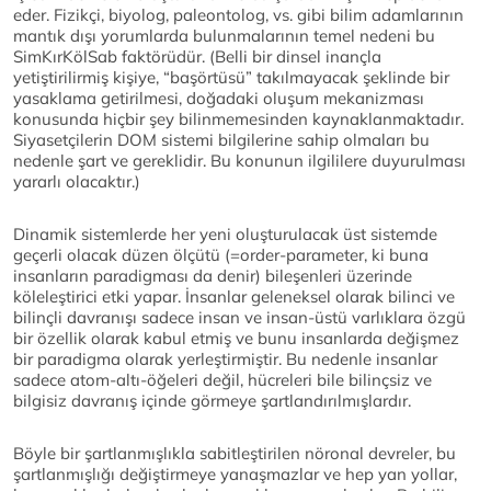
eder. Fizikçi, biyolog, paleontolog, vs. gibi bilim adamlarının
mantık dışı yorumlarda bulunmalarının temel nedeni bu
SimKırKölSab faktörüdür. (Belli bir dinsel inançla
yetiştirilirmiş kişiye, “başörtüsü” takılmayacak şeklinde bir
yasaklama getirilmesi, doğadaki oluşum mekanizması
konusunda hiçbir şey bilinmemesinden kaynaklanmaktadır.
Siyasetçilerin DOM sistemi bilgilerine sahip olmaları bu
nedenle şart ve gereklidir. Bu konunun ilgililere duyurulması
yararlı olacaktır.)
Dinamik sistemlerde her yeni oluşturulacak üst sistemde
geçerli olacak düzen ölçütü (=order-parameter, ki buna
insanların paradigması da denir) bileşenleri üzerinde
köleleştirici etki yapar. İnsanlar geleneksel olarak bilinci ve
bilinçli davranışı sadece insan ve insan-üstü varlıklara özgü
bir özellik olarak kabul etmiş ve bunu insanlarda değişmez
bir paradigma olarak yerleştirmiştir. Bu nedenle insanlar
sadece atom-altı-öğeleri değil, hücreleri bile bilinçsiz ve
bilgisiz davranış içinde görmeye şartlandırılmışlardır.
Böyle bir şartlanmışlıkla sabitleştirilen nöronal devreler, bu
şartlanmışlığı değiştirmeye yanaşmazlar ve hep yan yollar,