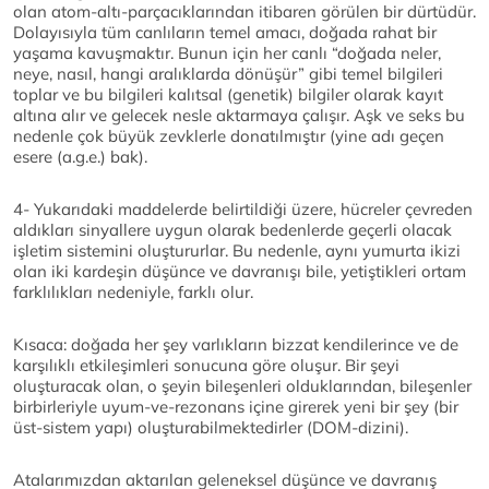
olan atom-altı-parçacıklarından itibaren görülen bir dürtüdür.
Dolayısıyla tüm canlıların temel amacı, doğada rahat bir
yaşama kavuşmaktır. Bunun için her canlı “doğada neler,
neye, nasıl, hangi aralıklarda dönüşür” gibi temel bilgileri
toplar ve bu bilgileri kalıtsal (genetik) bilgiler olarak kayıt
altına alır ve gelecek nesle aktarmaya çalışır. Aşk ve seks bu
nedenle çok büyük zevklerle donatılmıştır (yine adı geçen
esere (a.g.e.) bak).
4- Yukarıdaki maddelerde belirtildiği üzere, hücreler çevreden
aldıkları sinyallere uygun olarak bedenlerde geçerli olacak
işletim sistemini oluştururlar. Bu nedenle, aynı yumurta ikizi
olan iki kardeşin düşünce ve davranışı bile, yetiştikleri ortam
farklılıkları nedeniyle, farklı olur.
Kısaca: doğada her şey varlıkların bizzat kendilerince ve de
karşılıklı etkileşimleri sonucuna göre oluşur. Bir şeyi
oluşturacak olan, o şeyin bileşenleri olduklarından, bileşenler
birbirleriyle uyum-ve-rezonans içine girerek yeni bir şey (bir
üst-sistem yapı) oluşturabilmektedirler (DOM-dizini).
Atalarımızdan aktarılan geleneksel düşünce ve davranış