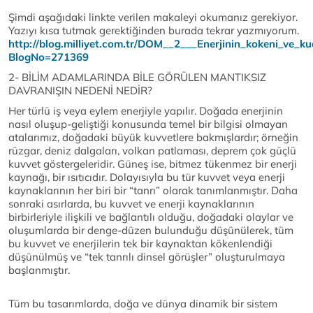
Şimdi aşağıdaki linkte verilen makaleyi okumanız gerekiyor.
Yazıyı kısa tutmak gerektiğinden burada tekrar yazmıyorum.
http://blog.milliyet.com.tr/DOM__2___Enerjinin_kokeni_ve_k
BlogNo=271369
2- BİLİM ADAMLARINDA BİLE GÖRÜLEN MANTIKSIZ
DAVRANIŞIN NEDENİ NEDİR?
Her türlü iş veya eylem enerjiyle yapılır. Doğada enerjinin
nasıl oluşup-geliştiği konusunda temel bir bilgisi olmayan
atalarımız, doğadaki büyük kuvvetlere bakmışlardır; örneğin
rüzgar, deniz dalgaları, volkan patlaması, deprem çok güçlü
kuvvet göstergeleridir. Güneş ise, bitmez tükenmez bir enerji
kaynağı, bir ısıtıcıdır. Dolayısıyla bu tür kuvvet veya enerji
kaynaklarının her biri bir “tanrı” olarak tanımlanmıştır. Daha
sonraki asırlarda, bu kuvvet ve enerji kaynaklarının
birbirleriyle ilişkili ve bağlantılı olduğu, doğadaki olaylar ve
oluşumlarda bir denge-düzen bulunduğu düşünülerek, tüm
bu kuvvet ve enerjilerin tek bir kaynaktan kökenlendiği
düşünülmüş ve “tek tanrılı dinsel görüşler” oluşturulmaya
başlanmıştır.
Tüm bu tasarımlarda, doğa ve dünya dinamik bir sistem