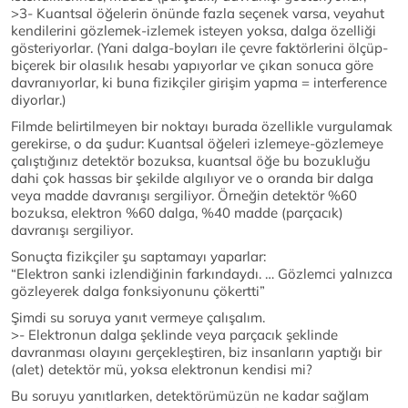
>3- Kuantsal öğelerin önünde fazla seçenek varsa, veyahut
kendilerini gözlemek-izlemek isteyen yoksa, dalga özelliği
gösteriyorlar. (Yani dalga-boyları ile çevre faktörlerini ölçüp-
biçerek bir olasılık hesabı yapıyorlar ve çıkan sonuca göre
davranıyorlar, ki buna fizikçiler girişim yapma = interference
diyorlar.)
Filmde belirtilmeyen bir noktayı burada özellikle vurgulamak
gerekirse, o da şudur: Kuantsal öğeleri izlemeye-gözlemeye
çalıştığınız detektör bozuksa, kuantsal öğe bu bozukluğu
dahi çok hassas bir şekilde algılıyor ve o oranda bir dalga
veya madde davranışı sergiliyor. Örneğin detektör %60
bozuksa, elektron %60 dalga, %40 madde (parçacık)
davranışı sergiliyor.
Sonuçta fizikçiler şu saptamayı yaparlar:
“Elektron sanki izlendiğinin farkındaydı. … Gözlemci yalnızca
gözleyerek dalga fonksiyonunu çökertti”
Şimdi su soruya yanıt vermeye çalışalım.
>- Elektronun dalga şeklinde veya parçacık şeklinde
davranması olayını gerçekleştiren, biz insanların yaptığı bir
(alet) detektör mü, yoksa elektronun kendisi mi?
Bu soruyu yanıtlarken, detektörümüzün ne kadar sağlam