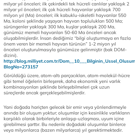
milyar yıl önceleri; ilk çekirdekli tek hücreli canlılar yaklaşık 2
milyar yıl önceleri; ilk çok hücreli hayvanlar yaklaşık 700
milyon yıl (Ma) önceleri; ilk kabuklu-iskeletli hayvanlar 550
Ma, koloni şeklinde yaşayan hayvan toplulukları 500 Ma;
sürüngenler yaklaşık 300 Ma, kuşlar yaklaşık 200 Ma,
günümüz memeli hayvanları 50-60 Ma önceleri ancak
oluşabilmişlerdir. İnsan dediğimiz “bilgi oluşturmaya en fazla
önem veren bir memeli hayvan türünün” 1-2 miyon yıl
önceleri oluşturulmasıyla günümüze gelinmiştir (bak DOM-
dizini).
http://blog.milliyet.com.tr/Dom__10___Bilginin_Ussel_Olus
BlogNo=273157
Görüldüğü üzere, atom-altı parçacıkları, atom-molekül-hücre
gibi temel öğelerin birleşerek, daha ekonomik yeni varlık
kombinasyonları şeklinde birleşebilmeleri çok uzun
süreçlerde ancak gerçekleşebilmişlerdir.
Yani doğada hariçten gelecek bir emir veya yönlendirmeyle
anında bir oluşum yoktur; oluşumlar için kesinlikle varlıkların
karşılıklı olarak birbirleriyle anlaşıp-uzlaşması, uyum içine
girebilmesi şarttır. Bu nedenle doğadaki oluşumlar binlerce
veya milyonlarca (bazen milyarlarca) yıl gerektirmektedir.