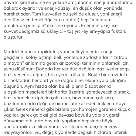
davranışını kendine en yakın komşularının enerji durumlarına
bakarak ayarlar ve enerji-düzeyi en düşük olan yönünde
hareket eder. Tüm kuvvetler bu şekilde oluşur, yani enerji
dediğimiz en temel öğeler (kuantlar) hep “minimum
amplitude principle” ilkesine uyarlar. Enerjinin akışı ise
kuvvet dediğimiz sürükleyici - taşıyıcı-eylem-yapıcı faktörü
oluşturur.
Maddeler anizotropiktirler, yani belli yönlerde, enerji
geçişlerini kolaylaştırıp, belli yönlerde zorlaştırırlar. “İzotrop
olmayan” anlamına gelen anizotropi teriminin anlamak için
şunu düşünün: Doğada her yer düz değildir, bazı yerler sarp,
bazı yerler az eğimli, bazı yerler düzdür. Böyle bir arazideki
bir noktadan her dört yöne doğru birer ekibin yola çıktığını
düşünün. Aynı hızda olan bu ekiplerin 5 saat sonra
ulaştıkları mesafeleri bir harita üzerine işaretleyecek olursak,
bazı yöndeki ekiplerin çok uzun, bazılarının çok kısa,
bazılarının orta değerde bir mesafe kat edebildikleri ortaya
çıkar. Gerek mineral gibi bizlere çok homojen görünen küçük
yapılar, gerek galaksi gibi devasa boyutlu yapılar, gerek
dünyamız gibi orta boyutlu yapıların hepsinde böyle
anizotropik özellikler vardır ve içlerinden geçen enerjiyi,
radyasyonları, vs., değişik yönlerde değişik hızlarda ileterek,