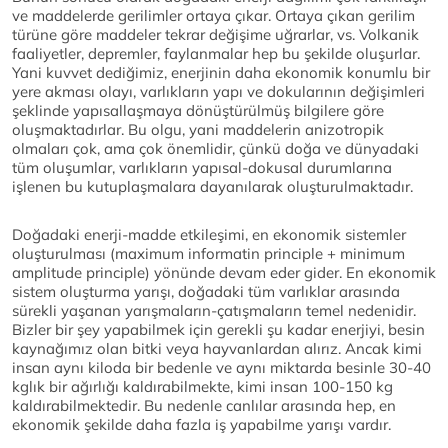
ve maddelerde gerilimler ortaya çıkar. Ortaya çıkan gerilim
türüne göre maddeler tekrar değişime uğrarlar, vs. Volkanik
faaliyetler, depremler, faylanmalar hep bu şekilde oluşurlar.
Yani kuvvet dediğimiz, enerjinin daha ekonomik konumlu bir
yere akması olayı, varlıkların yapı ve dokularının değişimleri
şeklinde yapısallaşmaya dönüştürülmüş bilgilere göre
oluşmaktadırlar. Bu olgu, yani maddelerin anizotropik
olmaları çok, ama çok önemlidir, çünkü doğa ve dünyadaki
tüm oluşumlar, varlıkların yapısal-dokusal durumlarına
işlenen bu kutuplaşmalara dayanılarak oluşturulmaktadır.
Doğadaki enerji-madde etkileşimi, en ekonomik sistemler
oluşturulması (maximum informatin principle + minimum
amplitude principle) yönünde devam eder gider. En ekonomik
sistem oluşturma yarışı, doğadaki tüm varlıklar arasında
sürekli yaşanan yarışmaların-çatışmaların temel nedenidir.
Bizler bir şey yapabilmek için gerekli şu kadar enerjiyi, besin
kaynağımız olan bitki veya hayvanlardan alırız. Ancak kimi
insan aynı kiloda bir bedenle ve aynı miktarda besinle 30-40
kglık bir ağırlığı kaldırabilmekte, kimi insan 100-150 kg
kaldırabilmektedir. Bu nedenle canlılar arasında hep, en
ekonomik şekilde daha fazla iş yapabilme yarışı vardır.