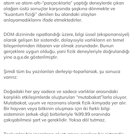
atom ve atom-altı-“parçacıklarla” yaptığı deneylerde çıkan
olağan-üstü sonuçlar karşısında şaşkına dönmekte ve
“kuantum fiziği” denilen bu alandaki olayları
anlayamadıklarını ifade etmektedirler.
DOM dizininde ıspatlandığı üzere, bilgi üssel (eksponansiyel)
olarak gelişen bir sistemdir, dolayısıyla varlıkların en temel
bileşenlerinden itibaren var olmak zorundadır. Bunun
gerçeklere uygun olduğu, yani fizik deneyleriyle doğrulandığı
yine a.g.e.de gösterilmiştir.
Şimdi tüm bu yazılanları derleyip-toparlarsak, şu sonuca
varırız:
Doğadaki her şey sadece ve sadece varlıklar arasındaki
karşılıklı etkileşimlerde oluşturulan “mutabakat”larla oluyor.
Mutabakat, uyum ve rezonans olarak fizik-kimyada yer alır.
Bir hayvan veya bitkinin oluşması için iki farklı bilgi
sisteminin (erkek-dişi) birbirleriyle %99.99 oranında
çakışabilmesi şart ve gereklidir. Yoksa döl tutmaz.