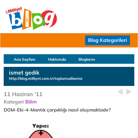
Blog Kategorileri
Ana Sayfam
Hakkımda
Bloglarım
ismet gedik
http://blog.milliyet.com.tr/toplumsallasma
11 Haziran '11
Kategori
Bilim
DOM-Eki-4-Mantık çarpıklığı nasıl oluşmaktadır?