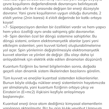
çevre koşullarını değerlendirerek davranışını belirleyecek
olduğunda sıfır ile 4 arasında değişen bir enerji düzeyiyle
davranır. Yani çevre koşullarının uygun olduğu durumda, 2
eVolt yerine (2nin karesi) 4 eVolt değerinde bir katkı ortaya
koyar!
>7- Süperpozisyon denilen bir özellikleri vardır ve hem-yapıcı
hem-yıkıcı özelliği aynı anda sahipmiş gibi davranırlar.
>8- Spin denilen özel bir döngü sistemine sahiptirler. Bu
döngü sistemi, onların elektromanyetik alanlar (yani yeni
etkileşim sistemleri, yeni kuvvet türleri) oluşturabilmelerine
yol açar. Spin yönlerinin değiştirilmesiyle elektromanyetik
kuvvet alanları ve yönleri de değişir. (Bu olayı daha iyi
anlayabilmek için elektrik elde edilen dinamoları düşünün!)
Kuantum fiziğinin bu temel bilgilerinden sonra, doğada
geçerli olan dinamik sistem ilkelerinden bazılarını görelim.
Tüm kuvvet ve enerjiler kuantsal sistemden kökenlenirler.
Bunun böyle olduğu nükleer enerji sistemlerinin hayatımızda
yer almalarıyla, yani kuantum fiziğinin ortaya çıkışı ve
Einstein’ın (E=mc2) ilişkisini keşfiyle anlaşılmaya
başlanmıştır.
Kuantsal enerji önce atom dediğimiz kimyasal elementlerin
yapılarına aktarılmıştır. Biz bu gün H-He veyahut Uranyum