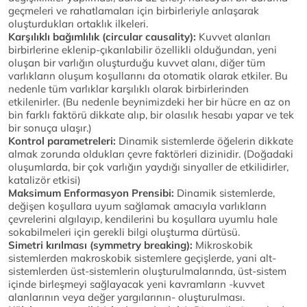
geçmeleri ve rahatlamaları için birbirleriyle anlaşarak
oluşturdukları ortaklık ilkeleri.
Karşılıklı bağımlılık (circular causality):
Kuvvet alanları
birbirlerine eklenip-çıkarılabilir özellikli olduğundan, yeni
oluşan bir varlığın oluşturduğu kuvvet alanı, diğer tüm
varlıkların oluşum koşullarını da otomatik olarak etkiler. Bu
nedenle tüm varlıklar karşılıklı olarak birbirlerinden
etkilenirler. (Bu nedenle beynimizdeki her bir hücre en az on
bin farklı faktörü dikkate alıp, bir olasılık hesabı yapar ve tek
bir sonuça ulaşır.)
Kontrol parametreleri:
Dinamik sistemlerde öğelerin dikkate
almak zorunda oldukları çevre faktörleri dizinidir. (Doğadaki
oluşumlarda, bir çok varlığın yaydığı sinyaller de etkilidirler,
katalizör etkisi)
Maksimum Enformasyon Prensibi:
Dinamik sistemlerde,
değişen koşullara uyum sağlamak amacıyla varlıkların
çevrelerini algılayıp, kendilerini bu koşullara uyumlu hale
sokabilmeleri için gerekli bilgi oluşturma dürtüsü.
Simetri kırılması (symmetry breaking):
Mikroskobik
sistemlerden makroskobik sistemlere geçişlerde, yani alt-
sistemlerden üst-sistemlerin oluşturulmalarında, üst-sistem
içinde birleşmeyi sağlayacak yeni kavramların -kuvvet
alanlarının veya değer yargılarının- oluşturulması.