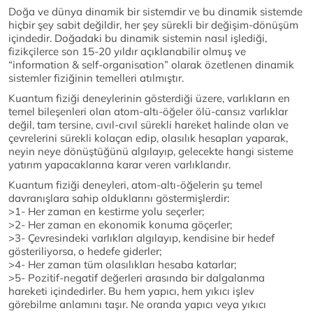
Doğa ve dünya dinamik bir sistemdir ve bu dinamik sistemde
hiçbir şey sabit değildir, her şey sürekli bir değişim-dönüşüm
içindedir. Doğadaki bu dinamik sistemin nasıl işlediği,
fizikçilerce son 15-20 yıldır açıklanabilir olmuş ve
“information & self-organisation” olarak özetlenen dinamik
sistemler fiziğinin temelleri atılmıştır.
Kuantum fiziği deneylerinin gösterdiği üzere, varlıkların en
temel bileşenleri olan atom-altı-öğeler ölü-cansız varlıklar
değil, tam tersine, cıvıl-cıvıl sürekli hareket halinde olan ve
çevrelerini sürekli kolaçan edip, olasılık hesapları yaparak,
neyin neye dönüştüğünü algılayıp, gelecekte hangi sisteme
yatırım yapacaklarına karar veren varlıklarıdır.
Kuantum fiziği deneyleri, atom-altı-öğelerin şu temel
davranışlara sahip olduklarını göstermişlerdir:
>1- Her zaman en kestirme yolu seçerler;
>2- Her zaman en ekonomik konuma göçerler;
>3- Çevresindeki varlıkları algılayıp, kendisine bir hedef
gösteriliyorsa, o hedefe giderler;
>4- Her zaman tüm olasılıkları hesaba katarlar;
>5- Pozitif-negatif değerleri arasında bir dalgalanma
hareketi içindedirler. Bu hem yapıcı, hem yıkıcı işlev
görebilme anlamını taşır. Ne oranda yapıcı veya yıkıcı