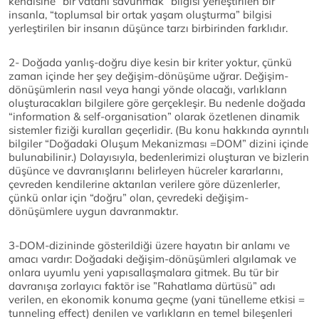
kendisine “bir vatanı savunmak” bilgisi yerleştirilen bir
insanla, “toplumsal bir ortak yaşam oluşturma” bilgisi
yerleştirilen bir insanın düşünce tarzı birbirinden farklıdır.
2- Doğada yanlış-doğru diye kesin bir kriter yoktur, çünkü
zaman içinde her şey değişim-dönüşüme uğrar. Değişim-
dönüşümlerin nasıl veya hangi yönde olacağı, varlıkların
oluşturacakları bilgilere göre gerçekleşir. Bu nedenle doğada
“information & self-organisation” olarak özetlenen dinamik
sistemler fiziği kuralları geçerlidir. (Bu konu hakkında ayrıntılı
bilgiler “Doğadaki Oluşum Mekanizması =DOM” dizini içinde
bulunabilinir.) Dolayısıyla, bedenlerimizi oluşturan ve bizlerin
düşünce ve davranışlarını belirleyen hücreler kararlarını,
çevreden kendilerine aktarılan verilere göre düzenlerler,
çünkü onlar için “doğru” olan, çevredeki değişim-
dönüşümlere uygun davranmaktır.
3-DOM-dizininde gösterildiği üzere hayatın bir anlamı ve
amacı vardır: Doğadaki değişim-dönüşümleri algılamak ve
onlara uyumlu yeni yapısallaşmalara gitmek. Bu tür bir
davranışa zorlayıcı faktör ise ”Rahatlama dürtüsü” adı
verilen, en ekonomik konuma geçme (yani tünelleme etkisi =
tunneling effect) denilen ve varlıkların en temel bileşenleri