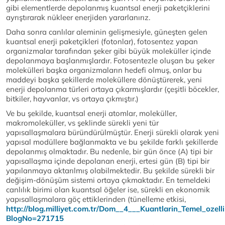
gibi elementlerde depolanmış kuantsal enerji paketçiklerini
ayrıştırarak nükleer enerjiden yararlanırız.
Daha sonra canlılar aleminin gelişmesiyle, güneşten gelen
kuantsal enerji paketçikleri (fotonlar), fotosentez yapan
organizmalar tarafından şeker gibi büyük moleküller içinde
depolanmaya başlanmışlardır. Fotosentezle oluşan bu şeker
molekülleri başka organizmaların hedefi olmuş, onlar bu
maddeyi başka şekillerde moleküllere dönüştürerek, yeni
enerji depolanma türleri ortaya çıkarmışlardır (çeşitli böcekler,
bitkiler, hayvanlar, vs ortaya çıkmıştır.)
Ve bu şekilde, kuantsal enerji atomlar, moleküller,
makromoleküller, vs şeklinde sürekli yeni tür
yapısallaşmalara büründürülmüştür. Enerji sürekli olarak yeni
yapısal modüllere bağlanmakta ve bu şekilde farklı şekillerde
depolanmış olmaktadır. Bu nedenle, bir gün önce (A) tipi bir
yapısallaşma içinde depolanan enerji, ertesi gün (B) tipi bir
yapılanmaya aktarılmış olabilmektedir. Bu şekilde sürekli bir
değişim-dönüşüm sistemi ortaya çıkmaktadır. En temeldeki
canlılık birimi olan kuantsal öğeler ise, sürekli en ekonomik
yapısallaşmalara göç ettiklerinden (tünelleme etkisi,
http://blog.milliyet.com.tr/Dom__4___Kuantlarin_Temel_ozelli
BlogNo=271715