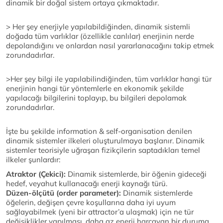
dinamik bir doğal sistem ortaya çıkmaktadır.
> Her şey enerjiyle yapılabildiğinden, dinamik sistemli
doğada tüm varlıklar (özellikle canlılar) enerjinin nerde
depolandığını ve onlardan nasıl yararlanacağını takip etmek
zorundadırlar.
>Her şey bilgi ile yapılabilindiğinden, tüm varlıklar hangi tür
enerjinin hangi tür yöntemlerle en ekonomik şekilde
yapılacağı bilgilerini toplayıp, bu bilgileri depolamak
zorundadırlar.
İşte bu şekilde information & self-organisation denilen
dinamik sistemler ilkeleri oluşturulmaya başlanır. Dinamik
sistemler teorisiyle uğraşan fizikçilerin saptadıkları temel
ilkeler şunlardır:
Atraktor (Çekici):
Dinamik sistemlerde, bir öğenin gideceği
hedef, veyahut kullanacağı enerji kaynağı türü.
Düzen-ölçütü (order parameter):
Dinamik sistemlerde
öğelerin, değişen çevre koşullarına daha iyi uyum
sağlayabilmek (yeni bir attractor’a ulaşmak) için ne tür
değişiklikler yapılması, daha az enerji harcayan bir duruma