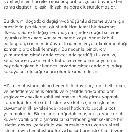
sabitleştirilen hücreler arası bağlantılar, çocuk büyüdükten
sonra değiştirilip, eski ilk şekline göre oluşturulamazlar.
Bu durum, doğadaki değişim-dönüşümlü sisteme uyum için
hücrelerin (varlıkların) oluşturdukları temel bir davranış
ilkesidir. Sürekli değişim-dönüşüm içindeki doğal sisteme
uyumlu olmak şartı var ve bu şartın koşullarının kabul
edildiği an, canlının doğaya ilk adımını veya adımlarını attığı
zaman olarak belirlenmiştir. Bu nedenle, bir civ-civ
yumurtadan çıktığı anda çevresinde gördüğü ilk canlıyı,
kendisine en yakın varlık kabul eder ve ömür boyu onun
peşinden gider; bir karınca larvadan çıktığı anda algıladığı
kokuyu, ait olacağı koloni olarak kabul eder, vs.
Hücreler oluşturacakları bedenlerin davranışlarını belli amaç
ve hedeflere yönelik olarak ve o şekilde davranmalarını
sağlayacak şekilde sabitleştirme ve köleleştirme yapmak
zorundadırlar. Bu sabitleştirme ve köleleştirme işlemleri
büyümenin ilk evrelerinde (genel hatlarıyla çocuklukta)
yapılmaktadır. Bir çocuğa, ‘doğadaki oluşturucu-yönlendirici
kuvvet varlıkların dışındaki bir sistemden gelir’ şeklinde bir
işletim devresi yerleştirildiyse, hücreler ona uygun sinirsel
işletim devreleri oluştururlar ve bu şartlanmışlık hep devam