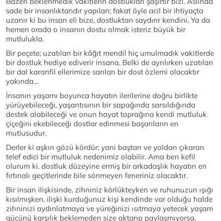
Bazen beklenmedik vakitlerin dostlukları şaşırtır bizi. Aslında
sade bir insanlıktandır yapılan; fakat öyle acil bir ihtiyaçta
uzanır ki bu insan eli bize, dostluktan saydırır kendini. Ya da
hemen orada o insanın dostu olmak isteriz büyük bir
mutlulukla.
Bir peçete; uzatılan bir kâğıt mendil hiç umulmadık vakitlerde
bir dostluk hediye ediverir insana. Belki de ayrılırken uzatılan
bir dal karanfil ellerimize sarılan bir dost özlemi olacaktır
yakında…
İnsanın yaşamı boyunca hayatın ilerilerine doğru birlikte
yürüyebileceği, yaşantısının bir sapağında sarsıldığında
destek alabileceği ve onun hayat toprağına kendi mutluluk
çiçeğini ekebileceği dostlar edinmesi başarıların en
mutlusudur.
Derler ki aşkın gözü kördür; yani baştan ve yoldan çıkaran
telef edici bir mutluluk nedenimiz olabilir. Ama ben kefil
olurum ki, dostluk düzeyine ermiş bir arkadaşlık hayatın en
fırtınalı geçitlerinde bile sönmeyen feneriniz olacaktır.
Bir insan ilişkisinde, zihniniz körlükteyken ve ruhunuzun ışığı
kısılmışken, ilişki kurduğunuz kişi kendinde var olduğu halde
zihninizi aydınlatmaya ve yüreğinizi ısıtmaya yetecek yaşam
gücünü karşılık beklemeden size aktarıp paylaşmıyorsa,