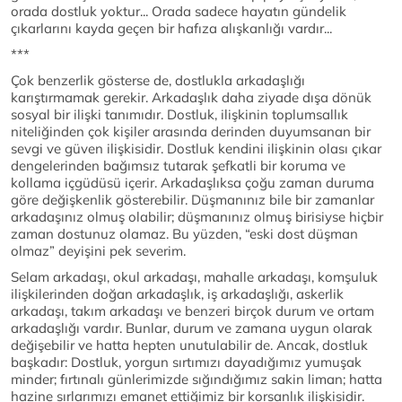
orada dostluk yoktur... Orada sadece hayatın gündelik
çıkarlarını kayda geçen bir hafıza alışkanlığı vardır...
***
Çok benzerlik gösterse de, dostlukla arkadaşlığı
karıştırmamak gerekir. Arkadaşlık daha ziyade dışa dönük
sosyal bir ilişki tanımıdır. Dostluk, ilişkinin toplumsallık
niteliğinden çok kişiler arasında derinden duyumsanan bir
sevgi ve güven ilişkisidir. Dostluk kendini ilişkinin olası çıkar
dengelerinden bağımsız tutarak şefkatli bir koruma ve
kollama içgüdüsü içerir. Arkadaşlıksa çoğu zaman duruma
göre değişkenlik gösterebilir. Düşmanınız bile bir zamanlar
arkadaşınız olmuş olabilir; düşmanınız olmuş birisiyse hiçbir
zaman dostunuz olamaz. Bu yüzden, “eski dost düşman
olmaz” deyişini pek severim.
Selam arkadaşı, okul arkadaşı, mahalle arkadaşı, komşuluk
ilişkilerinden doğan arkadaşlık, iş arkadaşlığı, askerlik
arkadaşı, takım arkadaşı ve benzeri birçok durum ve ortam
arkadaşlığı vardır. Bunlar, durum ve zamana uygun olarak
değişebilir ve hatta hepten unutulabilir de. Ancak, dostluk
başkadır: Dostluk, yorgun sırtımızı dayadığımız yumuşak
minder; fırtınalı günlerimizde sığındığımız sakin liman; hatta
hazine sırlarımızı emanet ettiğimiz bir korsanlık ilişkisidir.