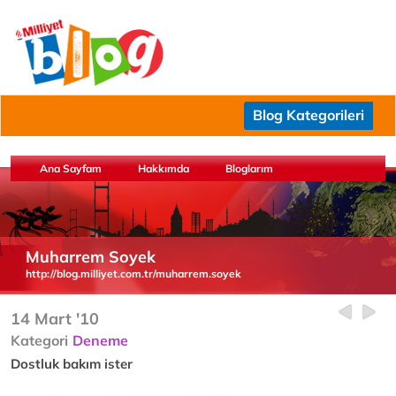
Blog Kategorileri
Ana Sayfam
Hakkımda
Bloglarım
Muharrem Soyek
http://blog.milliyet.com.tr/muharrem.soyek
14 Mart '10
Kategori
Deneme
Dostluk bakım ister