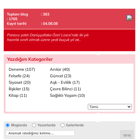
Toplam blog
: 363
: 1765
Kayıt tarihi
: 04.08.08
Parasız yatılı Darüşşafaka Özel Lisesi'nde iki yılı
hazırlık sınıfı olmak üzere yedi buçuk yıl ok..
Yazdığım Kategoriler
Deneme (107)
Anılar (40)
Felsefe (24)
Güncel (23)
Siyaset (20)
Aşk - Evlilik (17)
İlişkiler (15)
Çevre Bilinci (11)
Kitap (11)
Sağlıklı Yaşam (10)
Bloglarda
Yazarlarda
Galerilerde