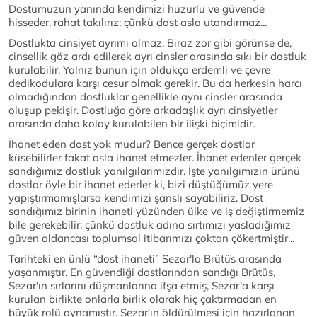
Dostumuzun yanında kendimizi huzurlu ve güvende
hisseder, rahat takılırız; çünkü dost asla utandırmaz...
Dostlukta cinsiyet ayrımı olmaz. Biraz zor gibi görünse de,
cinsellik göz ardı edilerek ayrı cinsler arasında sıkı bir dostluk
kurulabilir. Yalnız bunun için oldukça erdemli ve çevre
dedikodulara karşı cesur olmak gerekir. Bu da herkesin harcı
olmadığından dostluklar genellikle aynı cinsler arasında
oluşup pekişir. Dostluğa göre arkadaşlık ayrı cinsiyetler
arasında daha kolay kurulabilen bir ilişki biçimidir.
İhanet eden dost yok mudur? Bence gerçek dostlar
küsebilirler fakat asla ihanet etmezler. İhanet edenler gerçek
sandığımız dostluk yanılgılarımızdır. İşte yanılgımızın ürünü
dostlar öyle bir ihanet ederler ki, bizi düştüğümüz yere
yapıştırmamışlarsa kendimizi şanslı sayabiliriz. Dost
sandığımız birinin ihaneti yüzünden ülke ve iş değiştirmemiz
bile gerekebilir; çünkü dostluk adına sırtımızı yasladığımız
güven aldancası toplumsal itibarımızı çoktan çökertmiştir...
Tarihteki en ünlü “dost ihaneti” Sezar'la Brütüs arasında
yaşanmıştır. En güvendiği dostlarından sandığı Brütüs,
Sezar'ın sırlarını düşmanlarına ifşa etmiş, Sezar’a karşı
kurulan birlikte onlarla birlik olarak hiç çaktırmadan en
büyük rolü oynamıştır. Sezar'ın öldürülmesi için hazırlanan