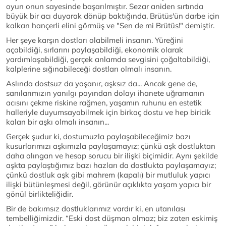
oyun onun sayesinde başarılmıştır. Sezar aniden sırtında
büyük bir acı duyarak dönüp baktığında, Brütüs'ün darbe için
kalkan hançerli elini görmüş ve "Sen de mi Brütüs!" demiştir.
Her şeye karşın dostları olabilmeli insanın. Yüreğini
açabildiği, sırlarını paylaşabildiği, ekonomik olarak
yardımlaşabildiği, gerçek anlamda sevgisini çoğaltabildiği,
kalplerine sığınabileceği dostları olmalı insanın.
Aslında dostsuz da yaşanır, aşksız da... Ancak gene de,
sanılarımızın yanılgı payından dolayı ihanete uğramanın
acısını çekme riskine rağmen, yaşamın ruhunu en estetik
halleriyle duyumsayabilmek için birkaç dostu ve hep biricik
kalan bir aşkı olmalı insanın...
Gerçek şudur ki, dostumuzla paylaşabileceğimiz bazı
kusurlarımızı aşkımızla paylaşamayız; çünkü aşk dostluktan
daha alıngan ve hesap sorucu bir ilişki biçimidir. Aynı şekilde
aşkta paylaştığımız bazı hazları da dostlukta paylaşamayız;
çünkü dostluk aşk gibi mahrem (kapalı) bir mutluluk yapıcı
ilişki bütünleşmesi değil, görünür açıklıkta yaşam yapıcı bir
gönül birlikteliğidir.
Bir de bakımsız dostluklarımız vardır ki, en utanılası
tembelliğimizdir. “Eski dost düşman olmaz; biz zaten eskimiş