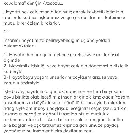
kovalama” der Çin Atasözü…
Hayatta pek çok insanla tanışırız; ancak kaybettiklerimizin
arasında sadece aşklarımız ve gerçek dostlarımız kalbimize
mutlu birer özlem bırakırlar.
***
İnsanlar hayatımıza belirleyebildiğim üç ana yoldan
bulaşmaktalar:
1- Hayatın her hangi bir iteleme gerekçesiyle rastlantısal
biçimde.
2- Mevsimlik işbirliği veya hayat çarkının dönemsel birliktelik
kaderiyle.
3- Hayat boyu yaşam unsurlarını paylaşım arzusu veya
zorunlu seçimiyle.
İşte böyle; hayatımıza günlük, dönemsel ve tüm bir yaşam
boyu birlikte olabileceğimiz insanlar girip çıkmaktadır. Yaşam
unsurlarımızın büyük kısmını gönüllü bir arzuyla bunlardan
hangisiyle ömür boyu paylaşabileceğimizi seçmişsek, artık o
insana sunacağımız gönül ikramları bizim mutluluk
nedenimiz olacaktır... Ana-baba-çocuk-torun gibi ilk halka
aile bağları ve aşk tutkumuz dışında gönlümüze paydaş
yaptığımız bu insanlar bizim dostlarımızdır…