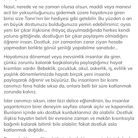
Nasıl, nerede ve ne zaman olursa olsun, maddi veya manevi
acil bir yoksunluğunuzu gidermek üzere hayatınıza giren
birisi size Tanrı’nın bir hediyesi gibi gelebilir. Bu yüzden o an
en büyük dostunuzu bulduğunuza yemin edebilirsiniz; oysa
yeni bir çıkar ilişkisine ihtiyaç duyulmadığında herkes kendi
yoluna gittiğinde, dostluğun bir çıkar paylaşımı olmadığını
öğrenir insan. Dostluk, zor zamanları zarar ziyan hesabı
yapmadan birlikte gönül şenliği yapabilme sanatıdır…
Hayatımıza dönemsel veya mevsimlik insanlar da girer,
çünkü zorunlu kalarak başkalarıyla paylaştığımız hayat
kısımları vardır. Bebeklik, çocukluk, okul, askerlik, iş, evlilik ve
yaşlılık dönemlerimizde hayatı birçok yeni insanla
paylaşarak öğrenir ve büyürüz. Bu insanların bir kısmı
canımızı fena halde sıksa da, onlara belli bir süre katlanmak
zorunda kalırız.
İster canımızı sıksın, ister bizi delice eğlendirsin, bu insanlar
yaşantımızın birer deneyim sayfası olarak açılır ve kapanırlar.
Bunların içinde sıkı dostluk kurduklarımız da olabilir. Dostluk
ilişkisi hayatın belirli bir evresine zaman ve mekân kısıntısıyla
bağımlı kalarak bitimli bile olabilir; fakat dostluk asla
katlanmak değildir…