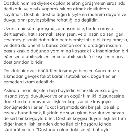
Dostluk namına diyerek açılan telefon görüşmeleri sırasında
dedikodu ve geyik yaparak sıkıntı atmak dostluktan
sayılmaz. Dostluk, dost bildiğin kişiyle en mahrem duyum ve
duygularını paylaşabilme rahatlığı da değildir.
Uzunca bir süre görüşmüş olmasan bile, birden arayıp
dertleşmek, hatır sormak istemişsen, ve o insan da seni geri
çevirmeyip sanki daha dün berabermişsiniz gibi karşılamışsa,
ve daha da önemlisi bunca zaman sonra aradığın insanın
başı sıkışık olduğunda yardımına koşacak ilk insanlardan biri
eğer sen olabileceksen, emin olabilirsin ki “o” kişi senin has
dostlarından biridir.
Dostluk bir avuç böğürtlen taşımaya benzer. Avucumuzu
sıkmadan gevşek fakat kararlı tutabilirsek, böğürtlenleri
ezmeden ikram edebiliriz.
Aslında insan ilişkileri hep böyledir. Esneklik varsa, diğer
insana saygı duyuluyor ve onun özgür kimlikli düşüncesine
ifade hakkı tanınıyorsa, ilişkiler kapışsa bile kavgaya
dönüşmeden ilerler. Fakat karşımızdakini bir şekilde sıkıp
ezerek bunaltırsak, ilişkinin de suyu çıkar, bozulur ve bazen
de sert bir kavgayla biter. Dostluk kaygısı duyan ilişkiler tüm
diğer insan ilişkilerinden daha ileri bir hoşgörü içinde
sürdürülmelidir. “Dostunun alnındaki sineği baltayla