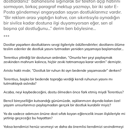
dostlardanız” bahanesine sığınarak bir telefon açıp hatırını
sormayan, birkaç paragraf mektup yazmayı, bir iki satır E-
Posta göndermeyi angaryadan sayan dostluklarımız vardır.
“Bir reklam arası yaptığın kahve, can sıkıntısıyla oynadığın
bir sivilce kadar dostuna ilgi duyamıyorsan eğer, sen al
başına çal dostluğunu...” derim ben böylesine…
***
Dostlar yaşarken dostluklarını sevgi ilgileriyle ödüllendirirler; dostlarını ölüme
teslim edenler de dostluk yasını tutmadan yeniden yaşamaya başlamazlar…
Terentius yitirdiği bir dostunun ardından, “Onunla her şeyi paylaşmak
zevkinden mahrum kalınca, hiçbir zevki tatmamaya karar verdim” demiştir.
Aristo haklı mıdır, “Dostluk bir ruhun iki ayrı bedende yaşamasıdır” derken?
Terentius, başka bir bedende toprağa verdiği kendi ruhunun yasını mı
tutmaktaydı aslında?
Acaba, neyi kaybedeceğini, dostu ölmeden önce fark etmiş miydi Terentius?
Bencil bireyselliğin kutsandığı günümüzde, aşklarımızın dışında kalan özel
yaşam unsurlarımızı paylaşmadan gerçek bir dostluk kurabilir miyiz?
Ya da sadece adımızın önüne dost sıfatı koyan eğlencelik insan ilişkileriyle mi
yetinip geçeceğiz bu hayattan?
Yoksa kendimizi henüz sevmeyi ve daha da önemlisi kendimizi sevindirmeyi