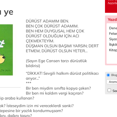
hazırlı
ı ye
Yazd
DÜRÜST ADAMIM BEN.
BEN ÇOK DÜRÜST ADAMIM.
Dene
BEN HEM DUYGUSAL HEM ÇOK
Felse
DÜRÜST OLDUĞUM İÇİN ACI
Siyas
ÇEKMEKTEYİM.
İlişki
DÜŞMAN OLSUN BAŞIMI YARSIN; DERT
Kitap
ETMEM, DÜRÜST OLSUN YETER…
(Sayın Ege Cansen tarzı dürüstlük
bildirisi)
“DİKKAT! Sevgili halkım dürüst politikacı
Blo
arıyor...”
***
Bir ben miydim sınıfta kopya çeken?
Sad
Bir ben mi kaldım vergi kaçıran?
kip araba kullanan?
sak? İsteseydim izin mi vereceklerdi sanki?
tepesine bir yazlık kondurmuşsam?
ını, dağını taşını?