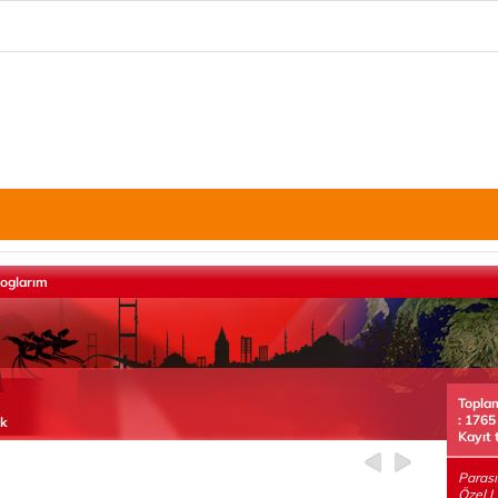
loglarım
Topla
: 1765
ek
Kayıt 
Parası
Özel Li