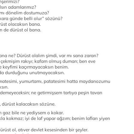
şerimizi?
alsın adamlarımız?
zı mı dönelim dostumuza?
kara günde belli olur” sözünü?
rüst olacaksın bana.
 de dürüst ol bana.
ana ne? Dürüst olalım şimdi, var mı sana zararı?
 çekmişim rakıyı; kafam olmuş duman; ben eve
e keyfimi kaçırmayacaksın benim.
ada durduğunu unutmayacaksın.
 domatesimi, yumurtamı, patatesimi hatta maydanozumu
ksın.
k demeyeceksin; ne getirmişsem tartıya peşin tavan
, dürüst kalacaksın sözüne.
 gaz bile ne yediysem o kokar.
a kokmaz; iyi de laf yapar ağzım; benim lafları yiyen
ürüst ol, atıver devlet kesesinden bir şeyler.