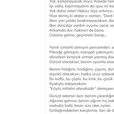
Yok, kollamayacak mıyız ihalede hem
İyi valla, kayırmayalım da işsiz mi k
Yok daha neler! Haksız diye sırtımı
Niye demiş ki atalar o zaman, “Dost 
Beni yarı yolda bırakmayacaksın; dü
Ben dürüstçe verdim oyumu sana; sen
Arkamda dur, haklısın de bana.
Üstüme gelme, geçirmem barajı…
Yanık izmariti atmışım pencereden; s
Pikniğe gitmişim, mangalı yakmışım;
dönerken birazcık orman yanmış diy
Dürüst olacaksın; benim oyumla or
Benim fıstığımı, fındığımı, çayımı,
teşvikli alacaksın, halka ucuz sataca
Bu küflü, bu çöplü, bu kırık, bu çürü
fiyatıyla ödeyeceksin.
“Köylü milletin efendisidir” demişsen
Dürüst adamın ben; benim çıkardığım
Ağzıma gelince, benim ağzım hiç bakl
mahalle halkı kesin size atar oyları.
Gırtlağımdakileri karıştırma. Sen de d