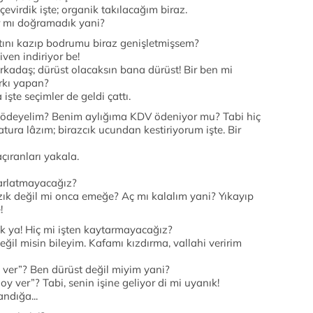
çevirdik işte; organik takılacağım biraz.
r mı doğramadık yani?
ltını kazıp bodrumu biraz genişletmişsem?
ven indiriyor be!
kadaş; dürüst olacaksın bana dürüst! Bir ben mi
arkı yapan?
şte seçimler de geldi çattı.
i ödeyelim? Benim aylığıma KDV ödeniyor mu? Tabi hiç
tura lâzım; birazcık ucundan kestiriyorum işte. Bir
çıranları yakala.
parlatmayacağız?
zık değil mi onca emeğe? Aç mı kalalım yani? Yıkayıp
!
k ya! Hiç mi işten kaytarmayacağız?
ğil misin bileyim. Kafamı kızdırma, vallahi veririm
 ver”? Ben dürüst değil miyim yani?
 ver”? Tabi, senin işine geliyor di mi uyanık!
ndığa...