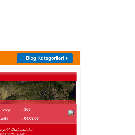
Blog Kategorileri
m blog
: 363
tarihi
: 04.08.08
z yatılı Darüşşafaka
sesi'nde iki yılı