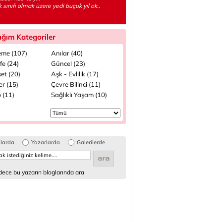
k sınıfı olmak üzere yedi buçuk yıl ok..
ığım Kategoriler
me (107)
Anılar (40)
fe (24)
Güncel (23)
et (20)
Aşk - Evlilik (17)
ler (15)
Çevre Bilinci (11)
 (11)
Sağlıklı Yaşam (10)
glarda
Yazarlarda
Galerilerde
ece bu yazarın bloglarında ara