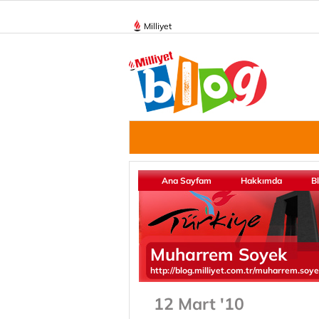
Milliyet
Ana Sayfam
Hakkımda
B
Muharrem Soyek
http://blog.milliyet.com.tr/muharrem.soy
12 Mart '10