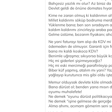
Bahçesiz yazlık mı olur? Az biraz da 
Devlet geldi de önüne domates hıya
Kime ne zararı olmuş ki kaldırımın a
Millet kaldırımı söküp bodruma merdi
Yüklenme bana; ben son sıradayım ar
kaldım kaldırımı zincirleyip araba p
Gelme üstüme, bozarım fiyakanı; aha i
Ne yani faturayı tam alıp da KDV m
ödemeden de olmuyor. Garanti için fa
bana mı kaldı koskoca KDV?
Benimle uğraşma; sıkıyorsa büyük ka
Hiç mi giderleri şişirmeyeceğiz?
Hiç mi eski mercimeği parafinleyip 
Biber küf yapmış, atalım mı yani? Ya
yağlayıp kurutunca mis gibi oldu işte
Memur olduysak devlete köle olmadı
Bana dürüst ol; benden yana mısın de
oyumu muhalefete!
Ne demek “oyunu dürüst politikacıya
Ne demek “işine gelmese de gerçeğe oy
Alma ahımı, acımam gömerim seni sa