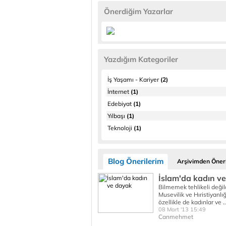
Önerdiğim Yazarlar
Yazdığım Kategoriler
İş Yaşamı - Kariyer
(2)
İnternet
(1)
Edebiyat
(1)
Yılbaşı
(1)
Teknoloji
(1)
Blog Önerilerim
Arşivimden Öneri
İslam'da kadın v
Bilmemek tehlikeli değild
Musevilik ve Hıristiyanl
özellikle de kadınlar ve .
08 Mart '13 15:49
Canmehmet