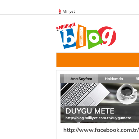
Milliyet
Ana Sayfam
Hakkımda
B
DUYGU METE
http://blog.milliyet.com.tr/duygumete
http://www.facebook.com.tr