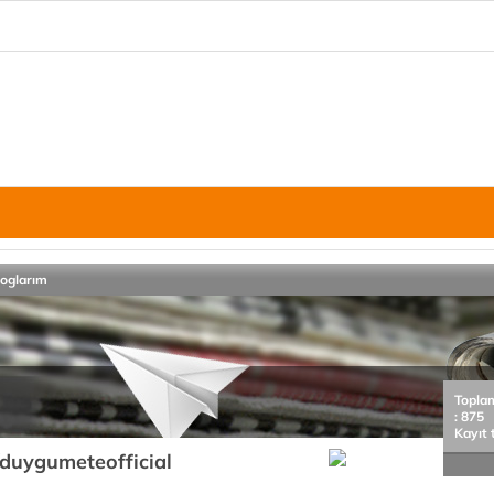
loglarım
Topla
: 875
Kayıt 
/duygumeteofficial