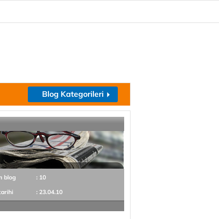
Blog Kategorileri
m blog
: 10
tarihi
: 23.04.10