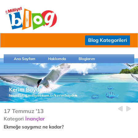
Blog Kategorileri
Ana Sayfam
Hakkımda
Bloglarım
Kerim Baydak
http://blog.milliyet.com.tr/kerimbaydak
17 Temmuz '13
Kategori
İnançlar
Ekmeğe saygımız ne kadar?