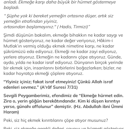
anladı. Ekmeğe karşı daha büyük bir hürmet göstermeye
başladı.
‘' Şüphe yok ki bereket yemeğin ortasına düşer, artık siz
yemeğin etrafından yiyiniz,
ortasından başlamayınız.'' ( Hadis, Tirmizi)”
Şimdi düşünün bakalım, ekmeğe bihakkın ne kadar saygı ve
hürmet gösteriyoruz, ne kadar değer veriyoruz, Hâkim-i
Mutlak’ın vermiş olduğu ekmek nimetine karşı, ne kadar
şükrümüzü eda ediyoruz. Ekmeği ne kadar zayi ediyoruz,
yerlere atıyoruz. Ekmeğin ne kadarını çöpe atıyoruz. Günde,
ayda, yılda ne kadar israf ediyoruz. Dünyanın birçok yerinde
bir ekmek için, insanlarını birbirlerini boğazlarken; bizler, ne
kadar hoyratça ekmeği çöplere atıyoruz.
“Yiyiniz içiniz; fakat israf etmeyiniz! Çünkü Allah israf
edenleri sevmez.”
(A'râf Suresi 7/31)
Sevgili Peygamberimiz, efendimiz de “Ekmeğe hürmet edin.
Zira o, yerin göğün berekâtındandır. Kim ki düşen kırıntıyı
yerse, günahı affolunur” demiştir. (Hz. Abdullah ibni Ümmi
Haram)
Peki, siz hiç ekmek kırıntılarını çöpe atıyor musunuz?
Peki, siz ekmeğe gerekli değeri, saygıyı ve hürmeti gösteriyor