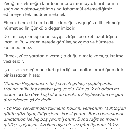
Yediğimiz ekmeğin kırıntılarını bırakmamaya, kırıntılarının
sağa-sola atmaya/atılmasına tahammül edemediğimiz,
edilmeyen tek maddedir ekmek.
Ekmek bereket kabul edilir, ekmeğe saygı gösterilir, ekmeğe
hürmet edilir. Çünkü o değerlimizdir.
Dinimizce, ekmeğe olan saygısızlığın, bereketi azalttığına
inanılır. Bu yüzden nerede görülse, saygıda ve hürmette
kusur edilmez.
Ekmek, yüce yaratanın vermiş olduğu nimete karşı, şükretme
vesilesidir.
İşte, size ekmeğin bereket getirdiği ve malları artırdığına dair
bir kıssadan hisse:
“İbrahim Peygamberin (as) serveti gittikçe çoğalıyordu.
Malına, mülküne bereket yağıyordu. Dünyalık bir adam mı
oldum acaba diye kuşkulanan İbrahim Aleyhisselam bir gün
dua ederken şöyle dedi:
- Ya Rab, servetimden fakirlerin hakkını veriyorum. Muhtaçları
görüp gözetiyor, ihtiyaçlarını karşılıyorum. Bana durumlarını
anlatanları ise hiç boş çevirmiyorum. Buna rağmen malım
gittikçe çoğalıyor. Azalma diye bir şey görmüyorum. Yoksa