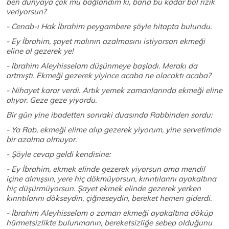
ben dünyaya çok mu bağlandım ki, bana bu kadar bol rızık
veriyorsun?
- Cenab-ı Hak İbrahim peygambere şöyle hitapta bulundu.
- Ey İbrahim, şayet malının azalmasını istiyorsan ekmeği
eline al gezerek ye!
- İbrahim Aleyhisselam düşünmeye başladı. Merakı da
artmıştı. Ekmeği gezerek yiyince acaba ne olacaktı acaba?
- Nihayet karar verdi. Artık yemek zamanlarında ekmeği eline
alıyor. Geze geze yiyordu.
Bir gün yine ibadetten sonraki duasında Rabbinden sordu:
- Ya Rab, ekmeği elime alıp gezerek yiyorum, yine servetimde
bir azalma olmuyor.
- Şöyle cevap geldi kendisine:
- Ey İbrahim, ekmek elinde gezerek yiyorsun ama mendil
içine almışsın, yere hiç dökmüyorsun, kırıntılarını ayakaltına
hiç düşürmüyorsun. Şayet ekmek elinde gezerek yerken
kırıntılarını dökseydin, çiğneseydin, bereket hemen giderdi.
- İbrahim Aleyhisselam o zaman ekmeği ayakaltına döküp
hürmetsizlikte bulunmanın, bereketsizliğe sebep olduğunu